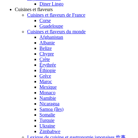
Diner Lingo
Cuisines et flaveurs
Cuisines et flaveurs de France
Corse
Guadeloupe
Cuisines et flaveurs du monde
Afghanistan
Albanie
Belize
Chypre
Crète
Érythrée
Éthiopie
Grèce
Maroc
Mexique
Monaco
Namibie
Nicaragua
Samoa (îles)
Somalie
Turquie
Ukraine
Zimbabwe
Lexique de cuisine et gastronomie japonaises 炊事