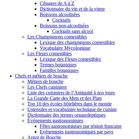
Cépages de A à Z
Dictionnaire du vin et de la vigne
Boissons alcoolisées
Cocktails
Boissons non-alcoolisées
Cocktails sans alcool
Les Champignons comestibles
Lexique des champignons comestibles
Vocabulaire Mycologique
Les Fleurs comestibles
Lexique des Fleurs comestibles
Termes botaniques
Familles botaniques
Chefs et métiers de bouche
Métiers de bouche
Les Chefs cuisiniers
Liste des cuisiniers de l’Antiquité à nos jours
La Grande Carte des Mets et des Plats
Top 10 des écoles hôtelières dans le monde
Ustensiles et vocabulaire technique de cuisine
Dictionnaire des termes organoleptiques
Événements gastronomiques
Fêtes gastronomiques par région française
Evénements gastronomiques par pays
Argot de Bouche