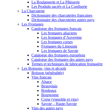
La Boulangerie et La Pâtisserie
Les Produits sucrés et La Confiserie
La Charcuterie
Dictionnaire des charcuteries françaises
Dictionnaire des charcuteries autres pays
Les Fromages
Catalogue des fromages français
Les fromages alsaciens
Les fromages d’Auvergne
Les fromages corses
Fromages du Limousin
Les fromages de Savoie
Catalogue des fromages européens
Catalogue des fromages des autres pays
Termes et techniques de fabrication fromagère
Les Boissons, vins et alcools
Boisson (généralités)
Vins français
Alsace
Beaujolais
Bordeaux
Bourgogne
Corse (vignoble et vins)
Savoie – Haute-Savoie
Vins des autres pays