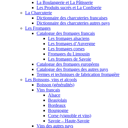
La Boulangerie et La Pâtisserie
Les Produits sucrés et La Confiserie
La Charcuterie
Dictionnaire des charcuteries françaises
Dictionnaire des charcuteries autres pays
Les Fromages
Catalogue des fromages français
Les fromages alsaciens
Les fromages d’Auvergne
Les fromages corses
Fromages du Limousin
Les fromages de Savoie
Catalogue des fromages européens
Catalogue des fromages des autres pays
Termes et techniques de fabrication fromagère
Les Boissons, vins et alcools
Boisson (généralités)
Vins français
Alsace
Beaujolais
Bordeaux
Bourgogne
Corse (vignoble et vins)
Savoie – Haute-Savoie
Vins des autres pays