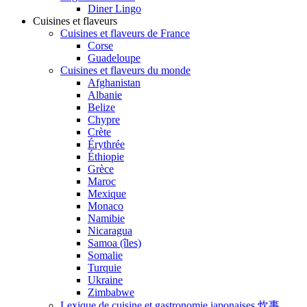
Diner Lingo
Cuisines et flaveurs
Cuisines et flaveurs de France
Corse
Guadeloupe
Cuisines et flaveurs du monde
Afghanistan
Albanie
Belize
Chypre
Crète
Érythrée
Éthiopie
Grèce
Maroc
Mexique
Monaco
Namibie
Nicaragua
Samoa (îles)
Somalie
Turquie
Ukraine
Zimbabwe
Lexique de cuisine et gastronomie japonaises 炊事