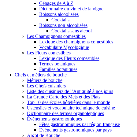
Cépages de A à Z
Dictionnaire du vin et de la vigne
Boissons alcoolisées
Cocktails
Boissons non-alcoolisées
Cocktails sans alcool
Les Champignons comestibles
Lexique des champignons comestibles
Vocabulaire Mycologique
Les Fleurs comestibles
Lexique des Fleurs comestibles
Termes botaniques
Familles botaniques
Chefs et métiers de bouche
Métiers de bouche
Les Chefs cuisiniers
Liste des cuisiniers de l’Antiquité à nos jours
La Grande Carte des Mets et des Plats
Top 10 des écoles hôtelières dans le monde
Ustensiles et vocabulaire technique de cuisine
Dictionnaire des termes organoleptiques
Événements gastronomiques
Fêtes gastronomiques par région française
Evénements gastronomiques par pays
Argot de Bouche