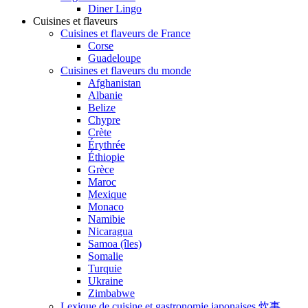
Diner Lingo
Cuisines et flaveurs
Cuisines et flaveurs de France
Corse
Guadeloupe
Cuisines et flaveurs du monde
Afghanistan
Albanie
Belize
Chypre
Crète
Érythrée
Éthiopie
Grèce
Maroc
Mexique
Monaco
Namibie
Nicaragua
Samoa (îles)
Somalie
Turquie
Ukraine
Zimbabwe
Lexique de cuisine et gastronomie japonaises 炊事