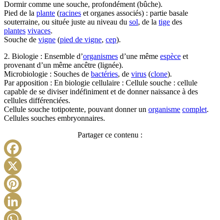
Dormir comme une souche, profondément (bûche).
Pied de la
plante
(
racines
et organes associés) : partie basale
souterraine, ou située juste au niveau du
sol
, de la
tige
des
plantes
vivaces
.
Souche de
vigne
(
pied de vigne
,
cep
).
2. Biologie : Ensemble d’
organismes
d’une même
espèce
et
provenant d’un même ancêtre (lignée).
Microbiologie : Souches de
bactéries
, de
virus
(
clone
).
Par apposition : En biologie cellulaire : Cellule souche : cellule
capable de se diviser indéfiniment et de donner naissance à des
cellules différenciées.
Cellule souche totipotente, pouvant donner un
organisme
complet
.
Cellules souches embryonnaires.
Partager ce contenu :
Facebook
X
Pinterest
LinkedIn