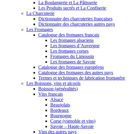
La Boulangerie et La Pâtisserie
Les Produits sucrés et La Confiserie
La Charcuterie
Dictionnaire des charcuteries françaises
Dictionnaire des charcuteries autres pays
Les Fromages
Catalogue des fromages français
Les fromages alsaciens
Les fromages d’Auvergne
Les fromages corses
Fromages du Limousin
Les fromages de Savoie
Catalogue des fromages européens
Catalogue des fromages des autres pays
Termes et techniques de fabrication fromagère
Les Boissons, vins et alcools
Boisson (généralités)
Vins français
Alsace
Beaujolais
Bordeaux
Bourgogne
Corse (vignoble et vins)
Savoie – Haute-Savoie
Vins des autres pays