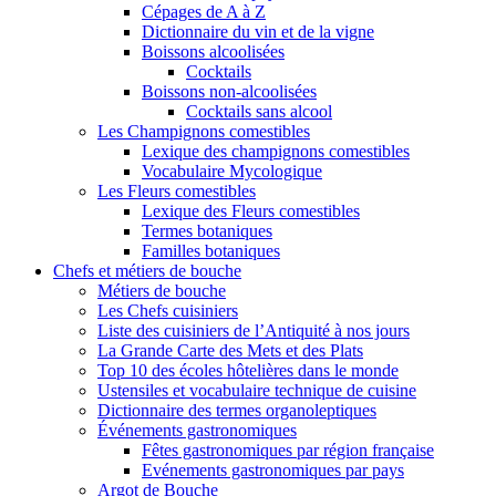
Cépages de A à Z
Dictionnaire du vin et de la vigne
Boissons alcoolisées
Cocktails
Boissons non-alcoolisées
Cocktails sans alcool
Les Champignons comestibles
Lexique des champignons comestibles
Vocabulaire Mycologique
Les Fleurs comestibles
Lexique des Fleurs comestibles
Termes botaniques
Familles botaniques
Chefs et métiers de bouche
Métiers de bouche
Les Chefs cuisiniers
Liste des cuisiniers de l’Antiquité à nos jours
La Grande Carte des Mets et des Plats
Top 10 des écoles hôtelières dans le monde
Ustensiles et vocabulaire technique de cuisine
Dictionnaire des termes organoleptiques
Événements gastronomiques
Fêtes gastronomiques par région française
Evénements gastronomiques par pays
Argot de Bouche