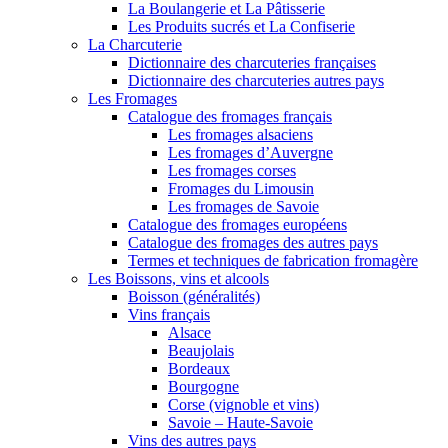
La Boulangerie et La Pâtisserie
Les Produits sucrés et La Confiserie
La Charcuterie
Dictionnaire des charcuteries françaises
Dictionnaire des charcuteries autres pays
Les Fromages
Catalogue des fromages français
Les fromages alsaciens
Les fromages d’Auvergne
Les fromages corses
Fromages du Limousin
Les fromages de Savoie
Catalogue des fromages européens
Catalogue des fromages des autres pays
Termes et techniques de fabrication fromagère
Les Boissons, vins et alcools
Boisson (généralités)
Vins français
Alsace
Beaujolais
Bordeaux
Bourgogne
Corse (vignoble et vins)
Savoie – Haute-Savoie
Vins des autres pays