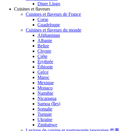
Diner Lingo
Cuisines et flaveurs
Cuisines et flaveurs de France
Corse
Guadeloupe
Cuisines et flaveurs du monde
Afghanistan
Albanie
Belize
Chypre
Crète
Érythrée
Éthiopie
Grèce
Maroc
Mexique
Monaco
Namibie
Nicaragua
Samoa (îles)
Somalie
Turquie
Ukraine
Zimbabwe
Lexique de cuisine et gastronomie japonaises 炊事