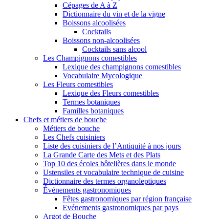
Cépages de A à Z
Dictionnaire du vin et de la vigne
Boissons alcoolisées
Cocktails
Boissons non-alcoolisées
Cocktails sans alcool
Les Champignons comestibles
Lexique des champignons comestibles
Vocabulaire Mycologique
Les Fleurs comestibles
Lexique des Fleurs comestibles
Termes botaniques
Familles botaniques
Chefs et métiers de bouche
Métiers de bouche
Les Chefs cuisiniers
Liste des cuisiniers de l’Antiquité à nos jours
La Grande Carte des Mets et des Plats
Top 10 des écoles hôtelières dans le monde
Ustensiles et vocabulaire technique de cuisine
Dictionnaire des termes organoleptiques
Événements gastronomiques
Fêtes gastronomiques par région française
Evénements gastronomiques par pays
Argot de Bouche