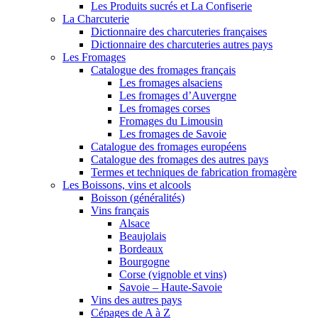
Les Produits sucrés et La Confiserie
La Charcuterie
Dictionnaire des charcuteries françaises
Dictionnaire des charcuteries autres pays
Les Fromages
Catalogue des fromages français
Les fromages alsaciens
Les fromages d’Auvergne
Les fromages corses
Fromages du Limousin
Les fromages de Savoie
Catalogue des fromages européens
Catalogue des fromages des autres pays
Termes et techniques de fabrication fromagère
Les Boissons, vins et alcools
Boisson (généralités)
Vins français
Alsace
Beaujolais
Bordeaux
Bourgogne
Corse (vignoble et vins)
Savoie – Haute-Savoie
Vins des autres pays
Cépages de A à Z