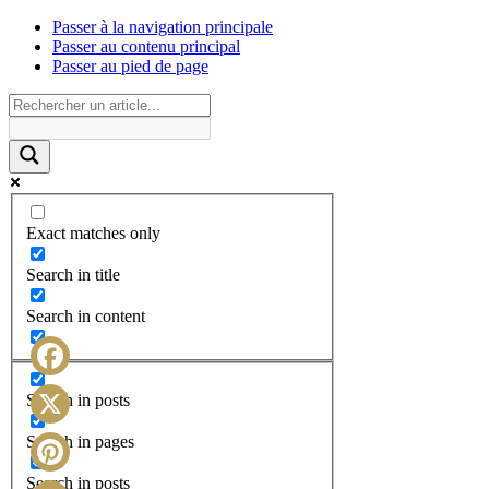
Passer à la navigation principale
Passer au contenu principal
Passer au pied de page
Exact matches only
Search in title
Search in content
Facebook
Search in posts
X
Search in pages
Search in posts
Pinterest