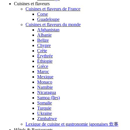
Cuisines et flaveurs
Cuisines et flaveurs de France
Corse
Guadeloupe
Cuisines et flaveurs du monde
Afghanistan
Albanie
Belize
Chypre
Crète
Érythrée
Éthiopie
Grèce
Maroc
Mexique
Monaco
Namibie
Nicaragua
Samoa (îles)
Somalie
Turquie
Ukraine
Zimbabwe
Lexique de cuisine et gastronomie japonaises 炊事
Hôtels & Restaurants