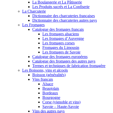
La Boulangerie et La Pâtisserie
Les Produits sucrés et La Confiserie
La Charcuterie
Dictionnaire des charcuteries françaises
Dictionnaire des charcuteries autres pays
Les Fromages
Catalogue des fromages français
Les fromages alsaciens
Les fromages d’Auvergne
Les fromages corses
Fromages du Limousin
Les fromages de Savoie
Catalogue des fromages européens
Catalogue des fromages des autres pays
Termes et techniques de fabrication fromagère
Les Boissons, vins et alcools
Boisson (généralités)
Vins français
Alsace
Beaujolais
Bordeaux
Bourgogne
Corse (vignoble et vins)
Savoie – Haute-Savoie
Vins des autres pays