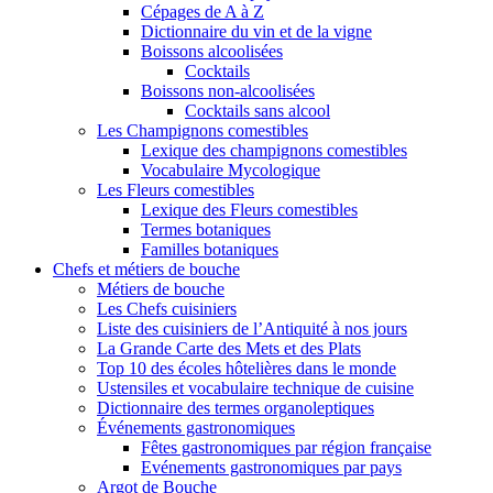
Cépages de A à Z
Dictionnaire du vin et de la vigne
Boissons alcoolisées
Cocktails
Boissons non-alcoolisées
Cocktails sans alcool
Les Champignons comestibles
Lexique des champignons comestibles
Vocabulaire Mycologique
Les Fleurs comestibles
Lexique des Fleurs comestibles
Termes botaniques
Familles botaniques
Chefs et métiers de bouche
Métiers de bouche
Les Chefs cuisiniers
Liste des cuisiniers de l’Antiquité à nos jours
La Grande Carte des Mets et des Plats
Top 10 des écoles hôtelières dans le monde
Ustensiles et vocabulaire technique de cuisine
Dictionnaire des termes organoleptiques
Événements gastronomiques
Fêtes gastronomiques par région française
Evénements gastronomiques par pays
Argot de Bouche