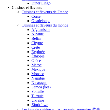
Diner Lingo
Cuisines et flaveurs
Cuisines et flaveurs de France
Corse
Guadeloupe
Cuisines et flaveurs du monde
Afghanistan
Albanie
Belize
Chypre
Crète
Érythrée
Éthiopie
Grèce
Maroc
Mexique
Monaco
Namibie
Nicaragua
Samoa (îles)
Somalie
Turquie
Ukraine
Zimbabwe
Lexique de cuisine et gastronomie japonaises 炊事