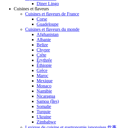
Diner Lingo
Cuisines et flaveurs
Cuisines et flaveurs de France
Corse
Guadeloupe
Cuisines et flaveurs du monde
Afghanistan
Albanie
Belize
Chypre
Crète
Érythrée
Éthiopie
Grèce
Maroc
Mexique
Monaco
Namibie
Nicaragua
Samoa (îles)
Somalie
Turquie
Ukraine
Zimbabwe
Lexique de cuisine et gastronomie japonaises 炊事