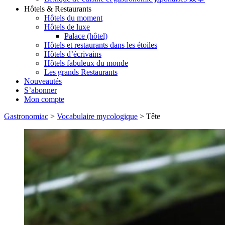
Hôtels & Restaurants
Hôtels du moment
Hôtels de luxe
Palace (hôtel)
Hôtels et restaurants dans les étoiles
Hôtels d’écrivains
Hôtels fabuleux du monde
Les grands Restaurants
Nouveautés
S’abonner
Mon compte
Gastronomiac
>
Vocabulaire mycologique
>
Tête