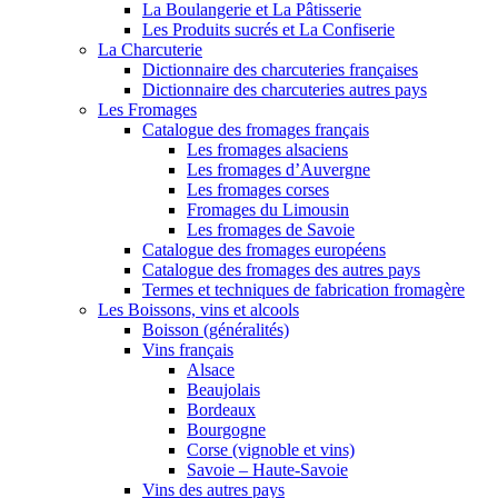
La Boulangerie et La Pâtisserie
Les Produits sucrés et La Confiserie
La Charcuterie
Dictionnaire des charcuteries françaises
Dictionnaire des charcuteries autres pays
Les Fromages
Catalogue des fromages français
Les fromages alsaciens
Les fromages d’Auvergne
Les fromages corses
Fromages du Limousin
Les fromages de Savoie
Catalogue des fromages européens
Catalogue des fromages des autres pays
Termes et techniques de fabrication fromagère
Les Boissons, vins et alcools
Boisson (généralités)
Vins français
Alsace
Beaujolais
Bordeaux
Bourgogne
Corse (vignoble et vins)
Savoie – Haute-Savoie
Vins des autres pays