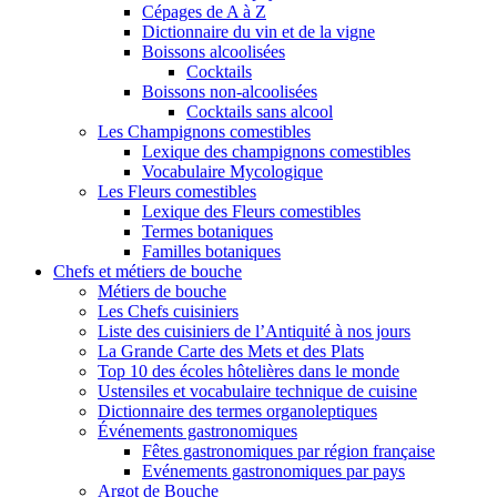
Cépages de A à Z
Dictionnaire du vin et de la vigne
Boissons alcoolisées
Cocktails
Boissons non-alcoolisées
Cocktails sans alcool
Les Champignons comestibles
Lexique des champignons comestibles
Vocabulaire Mycologique
Les Fleurs comestibles
Lexique des Fleurs comestibles
Termes botaniques
Familles botaniques
Chefs et métiers de bouche
Métiers de bouche
Les Chefs cuisiniers
Liste des cuisiniers de l’Antiquité à nos jours
La Grande Carte des Mets et des Plats
Top 10 des écoles hôtelières dans le monde
Ustensiles et vocabulaire technique de cuisine
Dictionnaire des termes organoleptiques
Événements gastronomiques
Fêtes gastronomiques par région française
Evénements gastronomiques par pays
Argot de Bouche