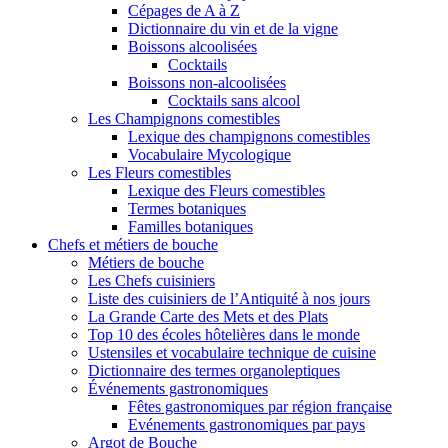
Cépages de A à Z
Dictionnaire du vin et de la vigne
Boissons alcoolisées
Cocktails
Boissons non-alcoolisées
Cocktails sans alcool
Les Champignons comestibles
Lexique des champignons comestibles
Vocabulaire Mycologique
Les Fleurs comestibles
Lexique des Fleurs comestibles
Termes botaniques
Familles botaniques
Chefs et métiers de bouche
Métiers de bouche
Les Chefs cuisiniers
Liste des cuisiniers de l’Antiquité à nos jours
La Grande Carte des Mets et des Plats
Top 10 des écoles hôtelières dans le monde
Ustensiles et vocabulaire technique de cuisine
Dictionnaire des termes organoleptiques
Événements gastronomiques
Fêtes gastronomiques par région française
Evénements gastronomiques par pays
Argot de Bouche