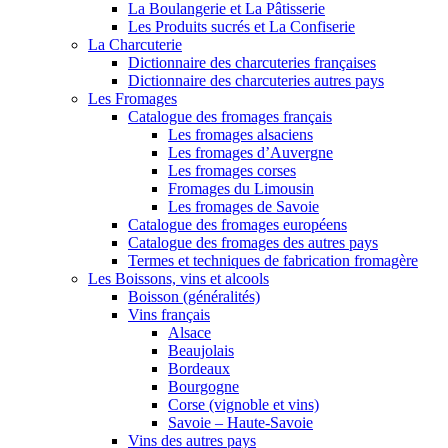
La Boulangerie et La Pâtisserie
Les Produits sucrés et La Confiserie
La Charcuterie
Dictionnaire des charcuteries françaises
Dictionnaire des charcuteries autres pays
Les Fromages
Catalogue des fromages français
Les fromages alsaciens
Les fromages d’Auvergne
Les fromages corses
Fromages du Limousin
Les fromages de Savoie
Catalogue des fromages européens
Catalogue des fromages des autres pays
Termes et techniques de fabrication fromagère
Les Boissons, vins et alcools
Boisson (généralités)
Vins français
Alsace
Beaujolais
Bordeaux
Bourgogne
Corse (vignoble et vins)
Savoie – Haute-Savoie
Vins des autres pays