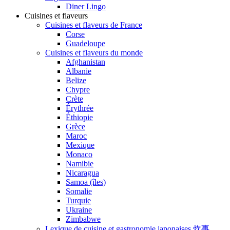
Diner Lingo
Cuisines et flaveurs
Cuisines et flaveurs de France
Corse
Guadeloupe
Cuisines et flaveurs du monde
Afghanistan
Albanie
Belize
Chypre
Crète
Érythrée
Éthiopie
Grèce
Maroc
Mexique
Monaco
Namibie
Nicaragua
Samoa (îles)
Somalie
Turquie
Ukraine
Zimbabwe
Lexique de cuisine et gastronomie japonaises 炊事