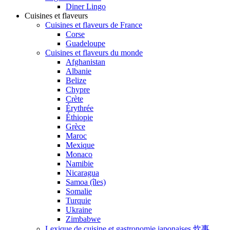
Diner Lingo
Cuisines et flaveurs
Cuisines et flaveurs de France
Corse
Guadeloupe
Cuisines et flaveurs du monde
Afghanistan
Albanie
Belize
Chypre
Crète
Érythrée
Éthiopie
Grèce
Maroc
Mexique
Monaco
Namibie
Nicaragua
Samoa (îles)
Somalie
Turquie
Ukraine
Zimbabwe
Lexique de cuisine et gastronomie japonaises 炊事