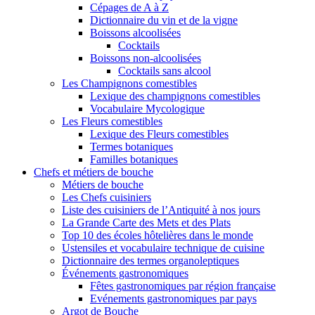
Cépages de A à Z
Dictionnaire du vin et de la vigne
Boissons alcoolisées
Cocktails
Boissons non-alcoolisées
Cocktails sans alcool
Les Champignons comestibles
Lexique des champignons comestibles
Vocabulaire Mycologique
Les Fleurs comestibles
Lexique des Fleurs comestibles
Termes botaniques
Familles botaniques
Chefs et métiers de bouche
Métiers de bouche
Les Chefs cuisiniers
Liste des cuisiniers de l’Antiquité à nos jours
La Grande Carte des Mets et des Plats
Top 10 des écoles hôtelières dans le monde
Ustensiles et vocabulaire technique de cuisine
Dictionnaire des termes organoleptiques
Événements gastronomiques
Fêtes gastronomiques par région française
Evénements gastronomiques par pays
Argot de Bouche