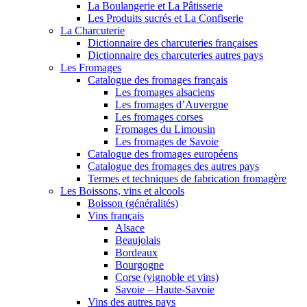
La Boulangerie et La Pâtisserie
Les Produits sucrés et La Confiserie
La Charcuterie
Dictionnaire des charcuteries françaises
Dictionnaire des charcuteries autres pays
Les Fromages
Catalogue des fromages français
Les fromages alsaciens
Les fromages d’Auvergne
Les fromages corses
Fromages du Limousin
Les fromages de Savoie
Catalogue des fromages européens
Catalogue des fromages des autres pays
Termes et techniques de fabrication fromagère
Les Boissons, vins et alcools
Boisson (généralités)
Vins français
Alsace
Beaujolais
Bordeaux
Bourgogne
Corse (vignoble et vins)
Savoie – Haute-Savoie
Vins des autres pays