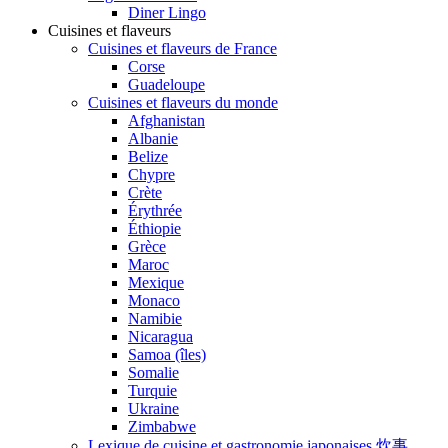
Diner Lingo
Cuisines et flaveurs
Cuisines et flaveurs de France
Corse
Guadeloupe
Cuisines et flaveurs du monde
Afghanistan
Albanie
Belize
Chypre
Crète
Érythrée
Éthiopie
Grèce
Maroc
Mexique
Monaco
Namibie
Nicaragua
Samoa (îles)
Somalie
Turquie
Ukraine
Zimbabwe
Lexique de cuisine et gastronomie japonaises 炊事