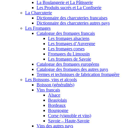
La Boulangerie et La Pâtisserie
Les Produits sucrés et La Confiserie
La Charcuterie
Dictionnaire des charcuteries françaises
Dictionnaire des charcuteries autres pays
Les Fromages
Catalogue des fromages français
Les fromages alsaciens
Les fromages d’Auvergne
Les fromages corses
Fromages du Limousin
Les fromages de Savoie
Catalogue des fromages européens
Catalogue des fromages des autres pays
Termes et techniques de fabrication fromagère
Les Boissons, vins et alcools
Boisson (généralités)
Vins français
Alsace
Beaujolais
Bordeaux
Bourgogne
Corse (vignoble et vins)
Savoie – Haute-Savoie
Vins des autres pays