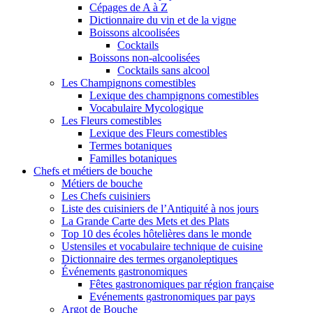
Cépages de A à Z
Dictionnaire du vin et de la vigne
Boissons alcoolisées
Cocktails
Boissons non-alcoolisées
Cocktails sans alcool
Les Champignons comestibles
Lexique des champignons comestibles
Vocabulaire Mycologique
Les Fleurs comestibles
Lexique des Fleurs comestibles
Termes botaniques
Familles botaniques
Chefs et métiers de bouche
Métiers de bouche
Les Chefs cuisiniers
Liste des cuisiniers de l’Antiquité à nos jours
La Grande Carte des Mets et des Plats
Top 10 des écoles hôtelières dans le monde
Ustensiles et vocabulaire technique de cuisine
Dictionnaire des termes organoleptiques
Événements gastronomiques
Fêtes gastronomiques par région française
Evénements gastronomiques par pays
Argot de Bouche