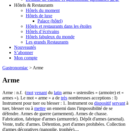
Hôtels & Restaurants
Hôtels du moment
Hôtels de luxe
Palace (hôtel)
Hôtels et restaurants dans les étoiles
Hôtels d’écrivains
Hôtels fabuleux du monde
Les grands Restaurants
Nouveautés
S’abonner
Mon compte
Gastronomiac
>
Arme
Arme
Arme : n.f. (
mot
venant
du
latin
arma « ustensiles » (armoire) et «
armes »). Le mot « arme » a de
très
nombreuses acceptions : I)
Instrument pour tuer ou blesser : 1. Instrument ou
dispositif
servant
à
tuer, blesser ou à
mettre
un ennemi dans l'impossibilité de se
défendre. Armes de guerre (armement). Armes de chasse.
Fabrication, fabrique d'armes (armurerie). Dépôt d'armes (arsenal).
Vente, trafic d'armes. Détention, port d'armes prohibées. Collection
d'armes décoratives (panoplie, trophée)....