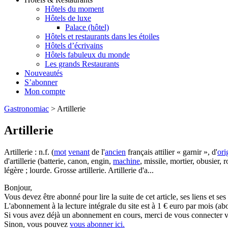
Hôtels du moment
Hôtels de luxe
Palace (hôtel)
Hôtels et restaurants dans les étoiles
Hôtels d’écrivains
Hôtels fabuleux du monde
Les grands Restaurants
Nouveautés
S’abonner
Mon compte
Gastronomiac
>
Artillerie
Artillerie
Artillerie : n.f. (
mot
venant
de l'
ancien
français attilier « garnir », d'
ori
d'artillerie (batterie, canon, engin,
machine
, missile, mortier, obusier, 
légère ; lourde. Grosse artillerie. Artillerie d'a...
Bonjour,
Vous devez être abonné pour lire la suite de cet article, ses liens et se
L'abonnement à la lecture intégrale du site est à 1 € euro par mois 
Si vous avez déjà un abonnement en cours, merci de vous connecter vi
Sinon, vous pouvez
vous abonner ici.