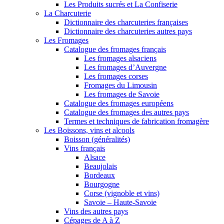
Les Produits sucrés et La Confiserie
La Charcuterie
Dictionnaire des charcuteries françaises
Dictionnaire des charcuteries autres pays
Les Fromages
Catalogue des fromages français
Les fromages alsaciens
Les fromages d’Auvergne
Les fromages corses
Fromages du Limousin
Les fromages de Savoie
Catalogue des fromages européens
Catalogue des fromages des autres pays
Termes et techniques de fabrication fromagère
Les Boissons, vins et alcools
Boisson (généralités)
Vins français
Alsace
Beaujolais
Bordeaux
Bourgogne
Corse (vignoble et vins)
Savoie – Haute-Savoie
Vins des autres pays
Cépages de A à Z