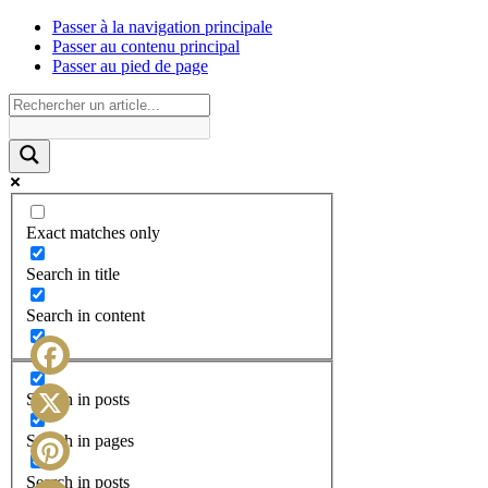
Passer à la navigation principale
Passer au contenu principal
Passer au pied de page
Exact matches only
Search in title
Search in content
Facebook
Search in posts
X
Search in pages
Search in posts
Pinterest