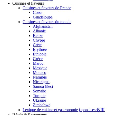
Cuisines et flaveurs
Cuisines et flaveurs de France
Corse
Guadeloupe
Cuisines et flaveurs du monde
Afghanistan
Albanie
Belize
Chypre
Crète
Érythrée
Éthiopie
Grèce
Maroc
Mexique
Monaco
Namibie
Nicaragua
Samoa (îles)
Somalie
Turquie
Ukraine
Zimbabwe
Lexique de cuisine et gastronomie japonaises 炊事
Hôtels & Restaurants