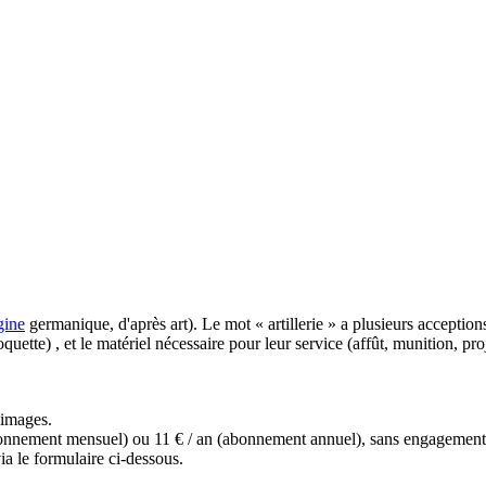
gine
germanique, d'après art). Le mot « artillerie » a plusieurs acception
roquette) , et le matériel nécessaire pour leur service (affût, munition, proj
s images.
(abonnement mensuel) ou 11 € / an (abonnement annuel), sans engagemen
a le formulaire ci-dessous.