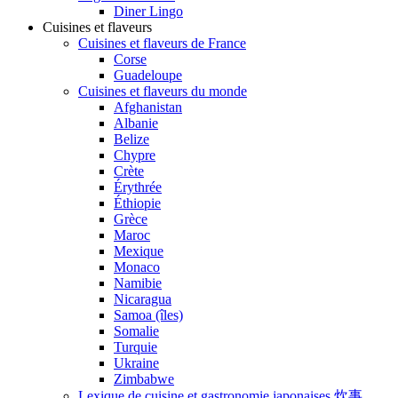
Diner Lingo
Cuisines et flaveurs
Cuisines et flaveurs de France
Corse
Guadeloupe
Cuisines et flaveurs du monde
Afghanistan
Albanie
Belize
Chypre
Crète
Érythrée
Éthiopie
Grèce
Maroc
Mexique
Monaco
Namibie
Nicaragua
Samoa (îles)
Somalie
Turquie
Ukraine
Zimbabwe
Lexique de cuisine et gastronomie japonaises 炊事