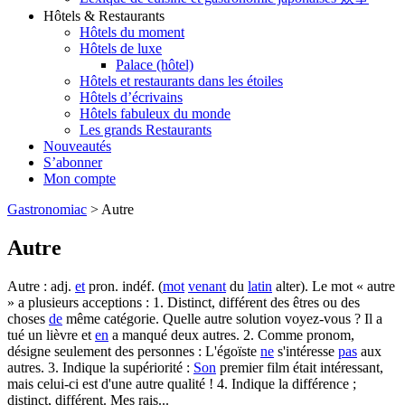
Hôtels & Restaurants
Hôtels du moment
Hôtels de luxe
Palace (hôtel)
Hôtels et restaurants dans les étoiles
Hôtels d’écrivains
Hôtels fabuleux du monde
Les grands Restaurants
Nouveautés
S’abonner
Mon compte
Gastronomiac
>
Autre
Autre
Autre : adj.
et
pron. indéf. (
mot
venant
du
latin
alter). Le mot « autre
» a plusieurs acceptions : 1. Distinct, différent des êtres ou des
choses
de
même catégorie. Quelle autre solution voyez-vous ? Il a
tué un lièvre et
en
a manqué deux autres. 2. Comme pronom,
désigne seulement des personnes : L'égoïste
ne
s'intéresse
pas
aux
autres. 3. Indique la supériorité :
Son
premier film était intéressant,
mais celui-ci est d'une autre qualité ! 4. Indique la différence ;
distinct, différent. Mes rais...