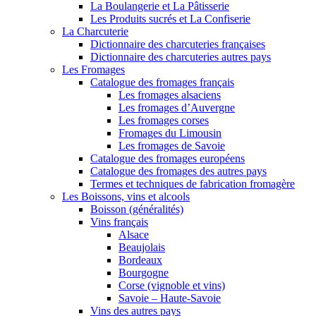
La Boulangerie et La Pâtisserie
Les Produits sucrés et La Confiserie
La Charcuterie
Dictionnaire des charcuteries françaises
Dictionnaire des charcuteries autres pays
Les Fromages
Catalogue des fromages français
Les fromages alsaciens
Les fromages d’Auvergne
Les fromages corses
Fromages du Limousin
Les fromages de Savoie
Catalogue des fromages européens
Catalogue des fromages des autres pays
Termes et techniques de fabrication fromagère
Les Boissons, vins et alcools
Boisson (généralités)
Vins français
Alsace
Beaujolais
Bordeaux
Bourgogne
Corse (vignoble et vins)
Savoie – Haute-Savoie
Vins des autres pays