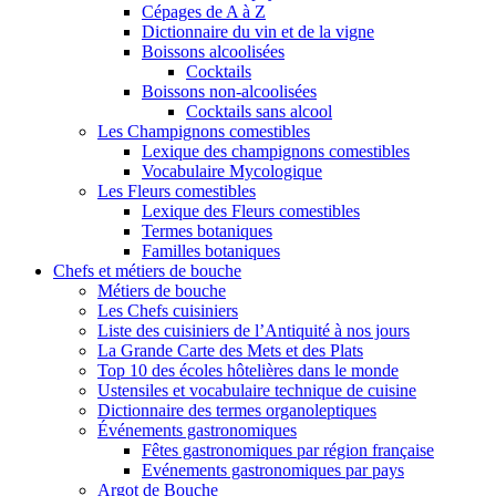
Cépages de A à Z
Dictionnaire du vin et de la vigne
Boissons alcoolisées
Cocktails
Boissons non-alcoolisées
Cocktails sans alcool
Les Champignons comestibles
Lexique des champignons comestibles
Vocabulaire Mycologique
Les Fleurs comestibles
Lexique des Fleurs comestibles
Termes botaniques
Familles botaniques
Chefs et métiers de bouche
Métiers de bouche
Les Chefs cuisiniers
Liste des cuisiniers de l’Antiquité à nos jours
La Grande Carte des Mets et des Plats
Top 10 des écoles hôtelières dans le monde
Ustensiles et vocabulaire technique de cuisine
Dictionnaire des termes organoleptiques
Événements gastronomiques
Fêtes gastronomiques par région française
Evénements gastronomiques par pays
Argot de Bouche