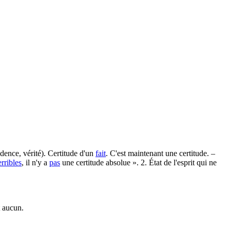
idence, vérité). Certitude d'un
fait
. C'est maintenant une certitude. –
erribles
, il n'y a
pas
une certitude absolue ». 2. État de l'esprit qui ne
t aucun.