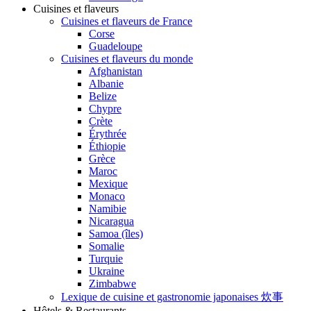
Cuisines et flaveurs
Cuisines et flaveurs de France
Corse
Guadeloupe
Cuisines et flaveurs du monde
Afghanistan
Albanie
Belize
Chypre
Crète
Érythrée
Éthiopie
Grèce
Maroc
Mexique
Monaco
Namibie
Nicaragua
Samoa (îles)
Somalie
Turquie
Ukraine
Zimbabwe
Lexique de cuisine et gastronomie japonaises 炊事
Hôtels & Restaurants