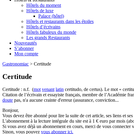
Hôtels du moment
Hôtels de luxe
Palace (hôtel)
Hôtels et restaurants dans les étoiles
Hôtels d’écrivains
Hôtels fabuleux du monde
Les grands Restaurants
Nouveautés
S’abonner
Mon compte
Gastronomiac
>
Certitude
Certitude
Certitude : n.f. (
mot
venant
latin
certitudo, de certus). Le mot « certit
Citation de l’écrivain et essayiste français, membre de l’Académie fra
doute
pas, n'a aucune crainte d'erreur (assurance, conviction...
Bonjour,
Vous devez être abonné pour lire la suite de cet article, ses liens et se
L'abonnement à la lecture intégrale du site est à 1 € euro par mois 
Si vous avez déjà un abonnement en cours, merci de vous connecter vi
Sinon, vous pouvez
vous abonner ici.