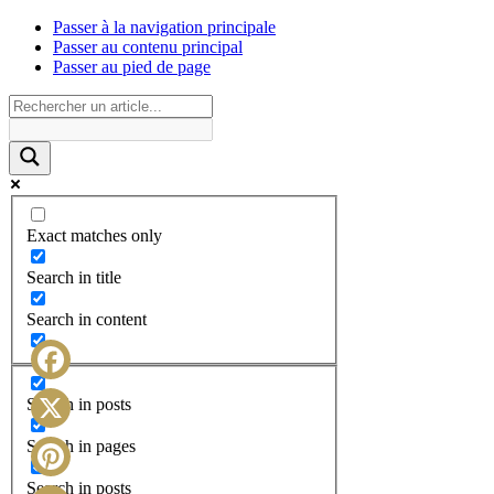
Passer à la navigation principale
Passer au contenu principal
Passer au pied de page
Exact matches only
Search in title
Search in content
Facebook
Search in posts
X
Search in pages
Search in posts
Pinterest