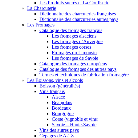
Les Produits sucrés et La Confiserie
La Charcuterie
Dictionnaire des charcuteries françaises
Dictionnaire des charcuteries autres pays
Les Fromages
Catalogue des fromages français
Les fromages alsaciens
Les fromages d’Auvergne
Les fromages corses
Fromages du Limousin
Les fromages de Savoie
Catalogue des fromages européens
Catalogue des fromages des autres pays
Termes et techniques de fabrication fromagère
Les Boissons, vins et alcools
Boisson (généralités)
Vins français
Alsace
Beaujolais
Bordeaux
Bourgogne
Corse (vignoble et vins)
Savoie – Haute-Savoie
Vins des autres pays
Cépages de A à Z