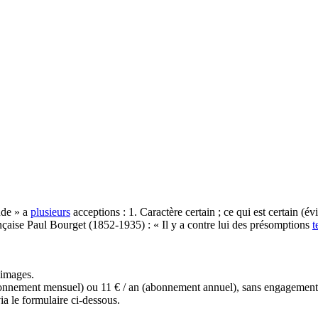
ude » a
plusieurs
acceptions : 1. Caractère certain ; ce qui est certain (év
nçaise Paul Bourget (1852-1935) : « Il y a contre lui des présomptions
t
s images.
(abonnement mensuel) ou 11 € / an (abonnement annuel), sans engagemen
a le formulaire ci-dessous.