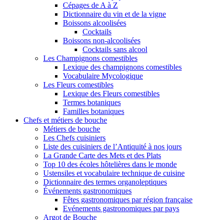
Cépages de A à Z
Dictionnaire du vin et de la vigne
Boissons alcoolisées
Cocktails
Boissons non-alcoolisées
Cocktails sans alcool
Les Champignons comestibles
Lexique des champignons comestibles
Vocabulaire Mycologique
Les Fleurs comestibles
Lexique des Fleurs comestibles
Termes botaniques
Familles botaniques
Chefs et métiers de bouche
Métiers de bouche
Les Chefs cuisiniers
Liste des cuisiniers de l’Antiquité à nos jours
La Grande Carte des Mets et des Plats
Top 10 des écoles hôtelières dans le monde
Ustensiles et vocabulaire technique de cuisine
Dictionnaire des termes organoleptiques
Événements gastronomiques
Fêtes gastronomiques par région française
Evénements gastronomiques par pays
Argot de Bouche