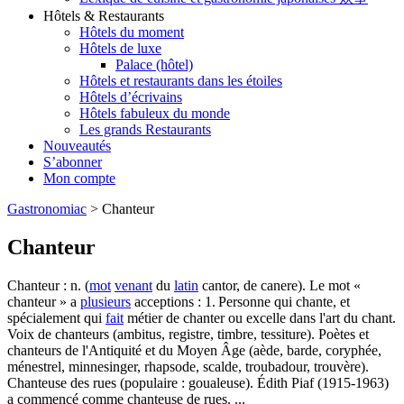
Hôtels & Restaurants
Hôtels du moment
Hôtels de luxe
Palace (hôtel)
Hôtels et restaurants dans les étoiles
Hôtels d’écrivains
Hôtels fabuleux du monde
Les grands Restaurants
Nouveautés
S’abonner
Mon compte
Gastronomiac
>
Chanteur
Chanteur
Chanteur : n. (
mot
venant
du
latin
cantor, de canere). Le mot «
chanteur » a
plusieurs
acceptions : 1. Personne qui chante, et
spécialement qui
fait
métier de chanter ou excelle dans l'art du chant.
Voix de chanteurs (ambitus, registre, timbre, tessiture). Poètes et
chanteurs de l'Antiquité et du Moyen Âge (aède, barde, coryphée,
ménestrel, minnesinger, rhapsode, scalde, troubadour, trouvère).
Chanteuse des rues (populaire : goualeuse). Édith Piaf (1915-1963)
a commencé comme chanteuse de rues. ...