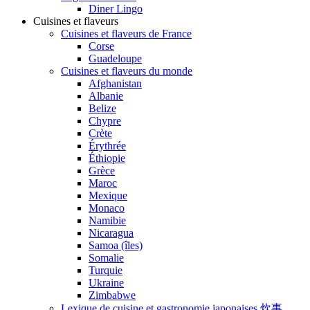
Diner Lingo
Cuisines et flaveurs
Cuisines et flaveurs de France
Corse
Guadeloupe
Cuisines et flaveurs du monde
Afghanistan
Albanie
Belize
Chypre
Crète
Érythrée
Éthiopie
Grèce
Maroc
Mexique
Monaco
Namibie
Nicaragua
Samoa (îles)
Somalie
Turquie
Ukraine
Zimbabwe
Lexique de cuisine et gastronomie japonaises 炊事