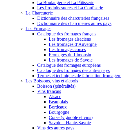
La Boulangerie et La Pâtisserie
Les Produits sucrés et La Confiserie
La Charcuterie
Dictionnaire des charcuteries françaises
Dictionnaire des charcuteries autres pays
Les Fromages
Catalogue des fromages français
Les fromages alsaciens
Les fromages d’Auvergne
Les fromages corses
Fromages du Limousin
Les fromages de Savoie
Catalogue des fromages européens
Catalogue des fromages des autres pays
Termes et techniques de fabrication fromagère
Les Boissons, vins et alcools
Boisson (généralités)
Vins français
Alsace
Beaujolais
Bordeaux
Bourgogne
Corse (vignoble et vins)
Savoie – Haute-Savoie
Vins des autres pays