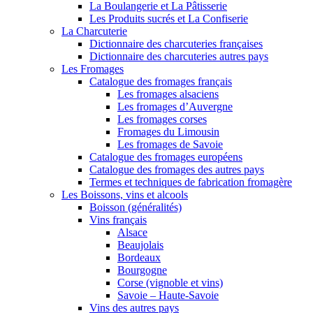
La Boulangerie et La Pâtisserie
Les Produits sucrés et La Confiserie
La Charcuterie
Dictionnaire des charcuteries françaises
Dictionnaire des charcuteries autres pays
Les Fromages
Catalogue des fromages français
Les fromages alsaciens
Les fromages d’Auvergne
Les fromages corses
Fromages du Limousin
Les fromages de Savoie
Catalogue des fromages européens
Catalogue des fromages des autres pays
Termes et techniques de fabrication fromagère
Les Boissons, vins et alcools
Boisson (généralités)
Vins français
Alsace
Beaujolais
Bordeaux
Bourgogne
Corse (vignoble et vins)
Savoie – Haute-Savoie
Vins des autres pays