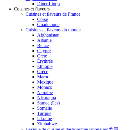
Diner Lingo
Cuisines et flaveurs
Cuisines et flaveurs de France
Corse
Guadeloupe
Cuisines et flaveurs du monde
Afghanistan
Albanie
Belize
Chypre
Crète
Érythrée
Éthiopie
Grèce
Maroc
Mexique
Monaco
Namibie
Nicaragua
Samoa (îles)
Somalie
Turquie
Ukraine
Zimbabwe
Lexique de cuisine et gastronomie japonaises 炊事