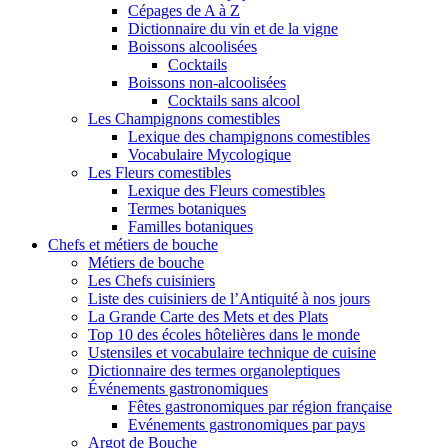
Cépages de A à Z
Dictionnaire du vin et de la vigne
Boissons alcoolisées
Cocktails
Boissons non-alcoolisées
Cocktails sans alcool
Les Champignons comestibles
Lexique des champignons comestibles
Vocabulaire Mycologique
Les Fleurs comestibles
Lexique des Fleurs comestibles
Termes botaniques
Familles botaniques
Chefs et métiers de bouche
Métiers de bouche
Les Chefs cuisiniers
Liste des cuisiniers de l’Antiquité à nos jours
La Grande Carte des Mets et des Plats
Top 10 des écoles hôtelières dans le monde
Ustensiles et vocabulaire technique de cuisine
Dictionnaire des termes organoleptiques
Événements gastronomiques
Fêtes gastronomiques par région française
Evénements gastronomiques par pays
Argot de Bouche