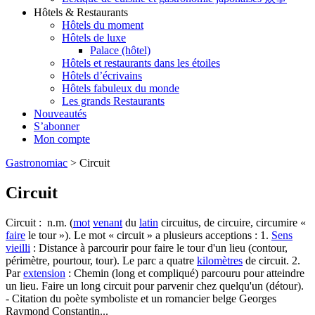
Hôtels & Restaurants
Hôtels du moment
Hôtels de luxe
Palace (hôtel)
Hôtels et restaurants dans les étoiles
Hôtels d’écrivains
Hôtels fabuleux du monde
Les grands Restaurants
Nouveautés
S’abonner
Mon compte
Gastronomiac
>
Circuit
Circuit
Circuit : n.m. (
mot
venant
du
latin
circuitus, de circuire, circumire «
faire
le tour »). Le mot « circuit » a plusieurs acceptions : 1.
Sens
vieilli
: Distance à parcourir pour faire le tour d'un lieu (contour,
périmètre, pourtour, tour). Le parc a quatre
kilomètres
de circuit. 2.
Par
extension
: Chemin (long et compliqué) parcouru pour atteindre
un lieu. Faire un long circuit pour parvenir chez quelqu'un (détour).
- Citation du poète symboliste et un romancier belge Georges
Raymond Constantin...