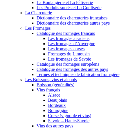
La Boulangerie et La Pâtisserie
Les Produits sucrés et La Confiserie
La Charcuterie
Dictionnaire des charcuteries françaises
Dictionnaire des charcuteries autres pays
Les Fromages
Catalogue des fromages français
Les fromages alsaciens
Les fromages d’Auvergne
Les fromages corses
Fromages du Limousin
Les fromages de Savoie
Catalogue des fromages européens
Catalogue des fromages des autres pays
Termes et techniques de fabrication fromagère
Les Boissons, vins et alcools
Boisson (généralités)
Vins français
Alsace
Beaujolais
Bordeaux
Bourgogne
Corse (vignoble et vins)
Savoie – Haute-Savoie
Vins des autres pays