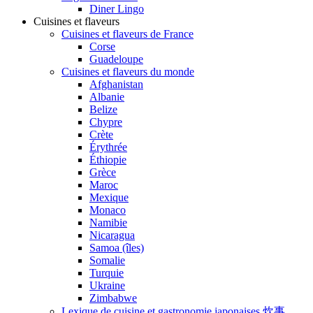
Diner Lingo
Cuisines et flaveurs
Cuisines et flaveurs de France
Corse
Guadeloupe
Cuisines et flaveurs du monde
Afghanistan
Albanie
Belize
Chypre
Crète
Érythrée
Éthiopie
Grèce
Maroc
Mexique
Monaco
Namibie
Nicaragua
Samoa (îles)
Somalie
Turquie
Ukraine
Zimbabwe
Lexique de cuisine et gastronomie japonaises 炊事