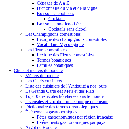
Cépages de A à Z
Dictionnaire du vin et de la vigne
Boissons alcoolisées
Cocktails
Boissons non-alcoolisées
Cocktails sans alcool
Les Champignons comestibles
Lexique des champignons comestibles
Vocabulaire Mycologique
Les Fleurs comestibles
Lexique des Fleurs comestibles
Termes botaniques
Familles botaniques
Chefs et métiers de bouche
Métiers de bouche
Les Chefs cuisiniers
Liste des cuisiniers de l’Antiquité à nos jours
La Grande Carte des Mets et des Plats
Top 10 des écoles hôtelières dans le monde
Ustensiles et vocabulaire technique de cuisine
Dictionnaire des termes organoleptiques
Événements gastronomiques
Fêtes gastronomiques par région française
Evénements gastronomiques par pays
Argot de Bouche