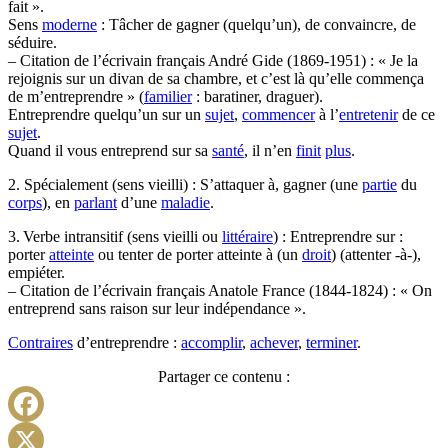
fait ».
Sens
moderne
: Tâcher de gagner (quelqu’un), de convaincre, de
séduire.
– Citation de l’écrivain français André Gide (1869-1951) : « Je la
rejoignis sur un divan de sa chambre, et c’est là qu’elle commença
de m’entreprendre » (
familier
: baratiner, draguer).
Entreprendre quelqu’un sur un
sujet
,
commencer
à l’
entretenir
de ce
sujet
.
Quand il vous entreprend sur sa
santé
, il n’en
finit
plus
.
2. Spécialement (sens vieilli) : S’attaquer à, gagner (une
partie
du
corps
), en
parlant
d’une
maladie
.
3. Verbe intransitif (sens vieilli ou
littéraire
) : Entreprendre sur :
porter
atteinte
ou tenter de porter atteinte à (un
droit
) (attenter -à-),
empiéter.
– Citation de l’écrivain français Anatole France (1844-1824) : « On
entreprend sans raison sur leur indépendance ».
Contraires
d’entreprendre :
accomplir
,
achever
,
terminer
.
Partager ce contenu :
Facebook