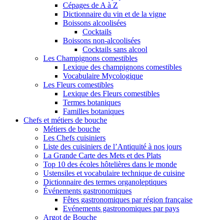
Cépages de A à Z
Dictionnaire du vin et de la vigne
Boissons alcoolisées
Cocktails
Boissons non-alcoolisées
Cocktails sans alcool
Les Champignons comestibles
Lexique des champignons comestibles
Vocabulaire Mycologique
Les Fleurs comestibles
Lexique des Fleurs comestibles
Termes botaniques
Familles botaniques
Chefs et métiers de bouche
Métiers de bouche
Les Chefs cuisiniers
Liste des cuisiniers de l’Antiquité à nos jours
La Grande Carte des Mets et des Plats
Top 10 des écoles hôtelières dans le monde
Ustensiles et vocabulaire technique de cuisine
Dictionnaire des termes organoleptiques
Événements gastronomiques
Fêtes gastronomiques par région française
Evénements gastronomiques par pays
Argot de Bouche