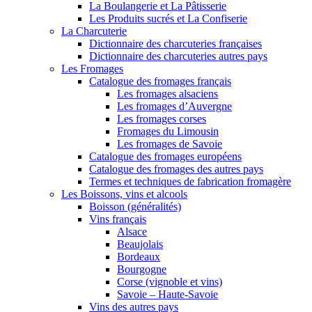
La Boulangerie et La Pâtisserie
Les Produits sucrés et La Confiserie
La Charcuterie
Dictionnaire des charcuteries françaises
Dictionnaire des charcuteries autres pays
Les Fromages
Catalogue des fromages français
Les fromages alsaciens
Les fromages d’Auvergne
Les fromages corses
Fromages du Limousin
Les fromages de Savoie
Catalogue des fromages européens
Catalogue des fromages des autres pays
Termes et techniques de fabrication fromagère
Les Boissons, vins et alcools
Boisson (généralités)
Vins français
Alsace
Beaujolais
Bordeaux
Bourgogne
Corse (vignoble et vins)
Savoie – Haute-Savoie
Vins des autres pays