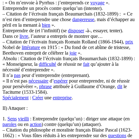
: « On m’envoie à Pyrrhus : j’entreprends ce
voyage
».
Entreprendre un procès contre quelqu’un (intenter).
– Citation de l’écrivain français Beaumarchais (1832-1899) : « Ce
n’est rien d’entreprendre une chose
dangereuse
, mais d’échapper au
péril en la menant à
bien
».
Entreprendre de (et l’infinitif) (se
disposer
-à-, essayer, tenter).
Dans ce
livre
, l’auteur a entrepris de montrer que…
– Citation de l’écrivain français Romain Rolland (1866-1944),
prix
Nobel de
littérature
en 1915 : « Du fond de cet abîme de tristesse,
Beethoven entreprit de célébrer la
joie
».
Absolu : Citation de l’écrivain français Beaumarchais (1832-1899) :
« Monseigneur, la
difficulté
de réussir ne
fait
qu’ajouter à la
nécessité d’entreprendre ».
Il n’a
pas
peur d’entreprendre (entreprenant).
« Il n’est pas
nécessaire
d’
espérer
pour entreprendre, ni de réussir
pour persévérer »,
phrase
attribuée à Guillaume d’Orange,
dit
le
Taciturne (1533-1584).
Spécialement
:
Créer
une
entreprise
.
II) Attaquer :
1.
Sens
vieilli
: Entreprendre (quelqu’un) : diriger une attaque (en
paroles
ou en
action
) contre (quelqu’un) (attaquer).
– Citation du philosophe et moraliste français Blaise Pascal (1623-
1662) : « Vous fûtes réduits à les entreprendre sur des
questions
de