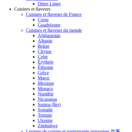
Diner Lingo
Cuisines et flaveurs
Cuisines et flaveurs de France
Corse
Guadeloupe
Cuisines et flaveurs du monde
Afghanistan
Albanie
Belize
Chypre
Crète
Érythrée
Éthiopie
Grèce
Maroc
Mexique
Monaco
Namibie
Nicaragua
Samoa (îles)
Somalie
Turquie
Ukraine
Zimbabwe
Lexique de cuisine et gastronomie japonaises 炊事