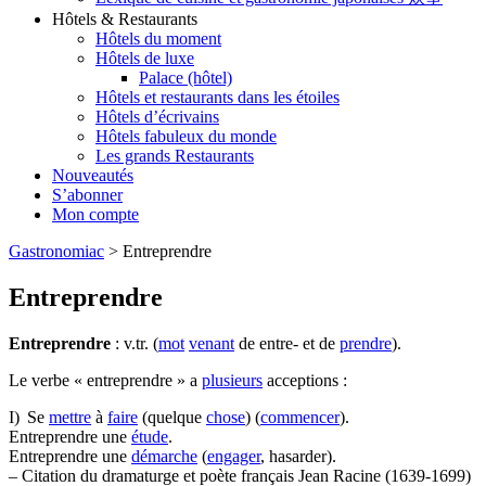
Hôtels & Restaurants
Hôtels du moment
Hôtels de luxe
Palace (hôtel)
Hôtels et restaurants dans les étoiles
Hôtels d’écrivains
Hôtels fabuleux du monde
Les grands Restaurants
Nouveautés
S’abonner
Mon compte
Gastronomiac
>
Entreprendre
Entreprendre
Entreprendre
: v.tr. (
mot
venant
de entre- et de
prendre
).
Le verbe « entreprendre » a
plusieurs
acceptions :
I) Se
mettre
à
faire
(quelque
chose
) (
commencer
).
Entreprendre une
étude
.
Entreprendre une
démarche
(
engager
, hasarder).
– Citation du dramaturge et poète français Jean Racine (1639-1699)