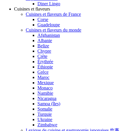
Diner Lingo
Cuisines et flaveurs
Cuisines et flaveurs de France
Corse
Guadeloupe
Cuisines et flaveurs du monde
Afghanistan
Albanie
Belize
Chypre
Crète
Érythrée
Éthiopie
Grèce
Maroc
Mexique
Monaco
Namibie
Nicaragua
Samoa (îles)
Somalie
Turquie
Ukraine
Zimbabwe
Lexique de cuisine et gastronomie japonaises 炊事