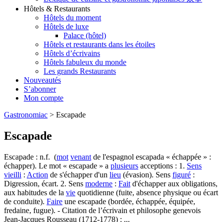
Hôtels & Restaurants
Hôtels du moment
Hôtels de luxe
Palace (hôtel)
Hôtels et restaurants dans les étoiles
Hôtels d’écrivains
Hôtels fabuleux du monde
Les grands Restaurants
Nouveautés
S’abonner
Mon compte
Gastronomiac
>
Escapade
Escapade
Escapade : n.f. (
mot
venant
de l'espagnol escapada « échappée » :
échapper). Le mot « escapade » a
plusieurs
acceptions : 1.
Sens
vieilli
:
Action
de s'échapper d'un
lieu
(évasion). Sens
figuré
:
Digression, écart. 2. Sens
moderne
:
Fait
d'échapper aux obligations,
aux habitudes de la
vie
quotidienne (fuite, absence physique ou écart
de conduite).
Faire
une escapade (bordée, échappée, équipée,
fredaine, fugue). - Citation de l’écrivain et philosophe genevois
Jean-Jacques Rousseau (1712-1778) : ...