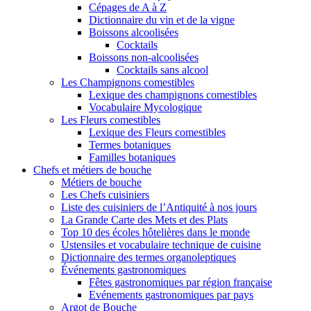
Cépages de A à Z
Dictionnaire du vin et de la vigne
Boissons alcoolisées
Cocktails
Boissons non-alcoolisées
Cocktails sans alcool
Les Champignons comestibles
Lexique des champignons comestibles
Vocabulaire Mycologique
Les Fleurs comestibles
Lexique des Fleurs comestibles
Termes botaniques
Familles botaniques
Chefs et métiers de bouche
Métiers de bouche
Les Chefs cuisiniers
Liste des cuisiniers de l’Antiquité à nos jours
La Grande Carte des Mets et des Plats
Top 10 des écoles hôtelières dans le monde
Ustensiles et vocabulaire technique de cuisine
Dictionnaire des termes organoleptiques
Événements gastronomiques
Fêtes gastronomiques par région française
Evénements gastronomiques par pays
Argot de Bouche