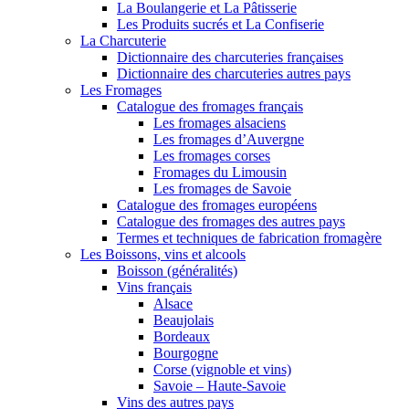
La Boulangerie et La Pâtisserie
Les Produits sucrés et La Confiserie
La Charcuterie
Dictionnaire des charcuteries françaises
Dictionnaire des charcuteries autres pays
Les Fromages
Catalogue des fromages français
Les fromages alsaciens
Les fromages d’Auvergne
Les fromages corses
Fromages du Limousin
Les fromages de Savoie
Catalogue des fromages européens
Catalogue des fromages des autres pays
Termes et techniques de fabrication fromagère
Les Boissons, vins et alcools
Boisson (généralités)
Vins français
Alsace
Beaujolais
Bordeaux
Bourgogne
Corse (vignoble et vins)
Savoie – Haute-Savoie
Vins des autres pays