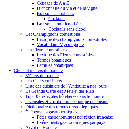
Cépages de A à Z
Dictionnaire du vin et de la vigne
Boissons alcoolisées
Cocktails
Boissons non-alcoolisées
Cocktails sans alcool
Les Champignons comestibles
Lexique des champignons comestibles
Vocabulaire Mycologique
Les Fleurs comestibles
Lexique des Fleurs comestibles
Termes botaniques
Familles botaniques
Chefs et métiers de bouche
Métiers de bouche
Les Chefs cuisiniers
Liste des cuisiniers de l’Antiquité à nos jours
La Grande Carte des Mets et des Plats
Top 10 des écoles hôtelières dans le monde
Ustensiles et vocabulaire technique de cuisine
Dictionnaire des termes organoleptiques
Événements gastronomiques
Fêtes gastronomiques par région française
Evénements gastronomiques par pays
Argot de Bouche