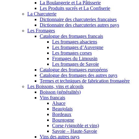
La Boulangerie et La Pâtisserie
Les Produits sucrés et La Confiserie
La Charcuterie
Dictionnaire des charcuteries françaises
Dictionnaire des charcuteries autres pays
Les Fromages
Catalogue des fromages français
Les fromages alsaciens
Les fromages d’Auvergne
Les fromages corses
Fromages du Limousin
Les fromages de Savoie
Catalogue des fromages européens
Catalogue des fromages des autres pays
Termes et techniques de fabrication fromagère
Les Boissons, vins et alcools
Boisson (généralités)
Vins français
Alsace
Beaujolais
Bordeaux
Bourgogne
Corse (vignoble et vins)
Savoie – Haute-Savoie
Vins des autres pays