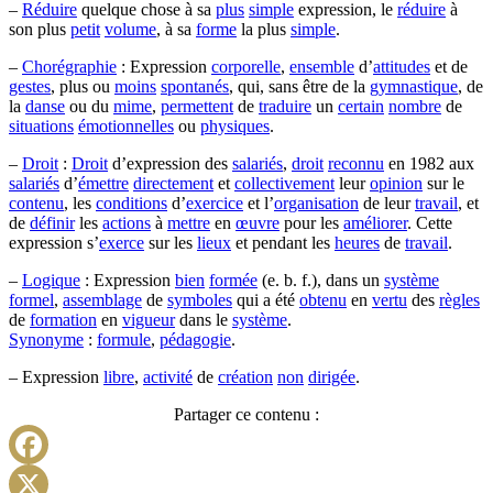
–
Réduire
quelque chose à sa
plus
simple
expression, le
réduire
à
son plus
petit
volume
, à sa
forme
la plus
simple
.
–
Chorégraphie
: Expression
corporelle
,
ensemble
d’
attitudes
et de
gestes
, plus ou
moins
spontanés
, qui, sans être de la
gymnastique
, de
la
danse
ou du
mime
,
permettent
de
traduire
un
certain
nombre
de
situations
émotionnelles
ou
physiques
.
–
Droit
:
Droit
d’expression des
salariés
,
droit
reconnu
en 1982 aux
salariés
d’
émettre
directement
et
collectivement
leur
opinion
sur le
contenu
, les
conditions
d’
exercice
et l’
organisation
de leur
travail
, et
de
définir
les
actions
à
mettre
en
œuvre
pour les
améliorer
. Cette
expression s’
exerce
sur les
lieux
et pendant les
heures
de
travail
.
–
Logique
: Expression
bien
formée
(e. b. f.), dans un
système
formel
,
assemblage
de
symboles
qui a été
obtenu
en
vertu
des
règles
de
formation
en
vigueur
dans le
système
.
Synonyme
:
formule
,
pédagogie
.
– Expression
libre
,
activité
de
création
non
dirigée
.
Partager ce contenu :
Facebook