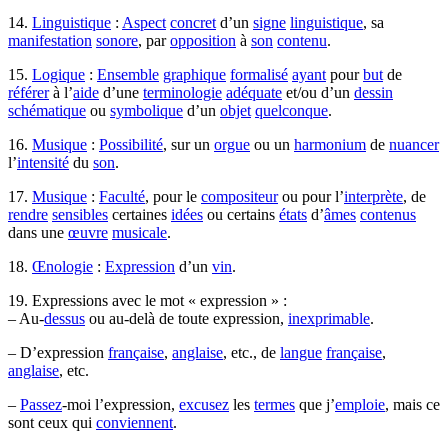
14.
Linguistique
:
Aspect
concret
d’un
signe
linguistique
, sa
manifestation
sonore
, par
opposition
à
son
contenu
.
15.
Logique
:
Ensemble
graphique
formalisé
ayant
pour
but
de
référer
à l’
aide
d’une
terminologie
adéquate
et/ou d’un
dessin
schématique
ou
symbolique
d’un
objet
quelconque
.
16.
Musique
:
Possibilité
, sur un
orgue
ou un
harmonium
de
nuancer
l’
intensité
du
son
.
17.
Musique
:
Faculté
, pour le
compositeur
ou pour l’
interprète
, de
rendre
sensibles
certaines
idées
ou certains
états
d’
âmes
contenus
dans une
œuvre
musicale
.
18.
Œnologie
:
Expression
d’un
vin
.
19. Expressions avec le mot « expression » :
– Au-
dessus
ou au-delà de toute expression,
inexprimable
.
– D’expression
française
,
anglaise
, etc., de
langue
française
,
anglaise
, etc.
–
Passez
-moi l’expression,
excusez
les
termes
que j’
emploie
, mais ce
sont ceux qui
conviennent
.