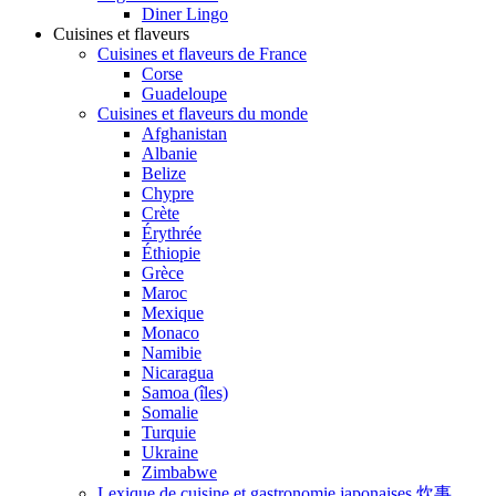
Diner Lingo
Cuisines et flaveurs
Cuisines et flaveurs de France
Corse
Guadeloupe
Cuisines et flaveurs du monde
Afghanistan
Albanie
Belize
Chypre
Crète
Érythrée
Éthiopie
Grèce
Maroc
Mexique
Monaco
Namibie
Nicaragua
Samoa (îles)
Somalie
Turquie
Ukraine
Zimbabwe
Lexique de cuisine et gastronomie japonaises 炊事