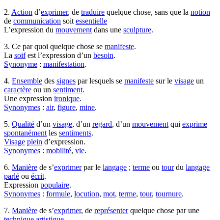
2.
Action
d’
exprimer
, de
traduire
quelque chose, sans que la
notion
de
communication
soit
essentielle
L’expression du
mouvement
dans une
sculpture
.
3. Ce par quoi quelque chose se
manifeste
.
La
soif
est l’expression d’un
besoin
.
Synonyme
:
manifestation
.
4.
Ensemble
des
signes
par lesquels se
manifeste
sur le
visage
un
caractère
ou un
sentiment
.
Une expression
ironique
.
Synonymes
:
air
,
figure
,
mine
.
5.
Qualité
d’un
visage
, d’un
regard
, d’un
mouvement
qui
exprime
spontanément
les
sentiments
.
Visage
plein
d’expression.
Synonymes
:
mobilité
,
vie
.
6.
Manière
de s’
exprimer
par le
langage
;
terme
ou
tour
du
langage
parlé
ou
écrit
.
Expression
populaire
.
Synonymes
:
formule
,
locution
,
mot
,
terme
,
tour
,
tournure
.
7.
Manière
de s’
exprimer
, de
représenter
quelque chose par une
technique
artistique
.