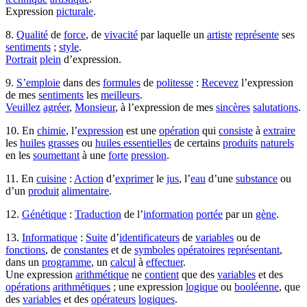
Expression
picturale
.
8.
Qualité
de
force
, de
vivacité
par laquelle un
artiste
représente
ses
sentiments
;
style
.
Portrait
plein
d’expression.
9.
S’emploie
dans des
formules
de
politesse
:
Recevez
l’expression
de mes
sentiments
les
meilleurs
.
Veuillez
agréer
,
Monsieur
, à l’expression de mes
sincères
salutations
.
10. En
chimie
, l’
expression
est une
opération
qui
consiste
à
extraire
les
huiles
grasses
ou
huiles essentielles
de certains
produits
naturels
en les
soumettant
à une
forte
pression
.
11. En
cuisine
:
Action
d’
exprimer
le
jus
, l’
eau
d’une
substance
ou
d’un
produit
alimentaire
.
12.
Génétique
:
Traduction
de l’
information
portée
par un
gène
.
13.
Informatique
:
Suite
d’
identificateurs
de
variables
ou de
fonctions
, de
constantes
et de
symboles
opératoires
représentant
,
dans un
programme
, un
calcul
à
effectuer
.
Une expression
arithmétique
ne
contient
que des
variables
et des
opérations
arithmétiques
; une expression
logique
ou
booléenne
, que
des
variables
et des
opérateurs
logiques
.