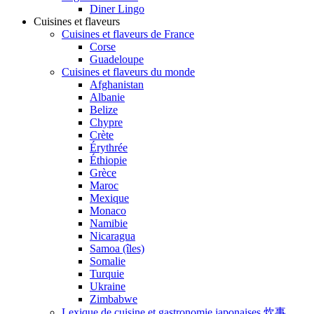
Diner Lingo
Cuisines et flaveurs
Cuisines et flaveurs de France
Corse
Guadeloupe
Cuisines et flaveurs du monde
Afghanistan
Albanie
Belize
Chypre
Crète
Érythrée
Éthiopie
Grèce
Maroc
Mexique
Monaco
Namibie
Nicaragua
Samoa (îles)
Somalie
Turquie
Ukraine
Zimbabwe
Lexique de cuisine et gastronomie japonaises 炊事