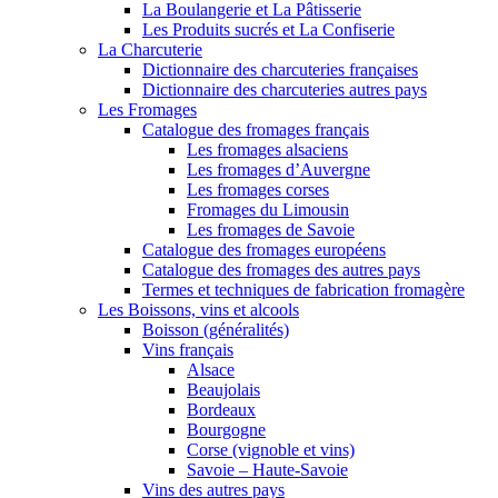
La Boulangerie et La Pâtisserie
Les Produits sucrés et La Confiserie
La Charcuterie
Dictionnaire des charcuteries françaises
Dictionnaire des charcuteries autres pays
Les Fromages
Catalogue des fromages français
Les fromages alsaciens
Les fromages d’Auvergne
Les fromages corses
Fromages du Limousin
Les fromages de Savoie
Catalogue des fromages européens
Catalogue des fromages des autres pays
Termes et techniques de fabrication fromagère
Les Boissons, vins et alcools
Boisson (généralités)
Vins français
Alsace
Beaujolais
Bordeaux
Bourgogne
Corse (vignoble et vins)
Savoie – Haute-Savoie
Vins des autres pays