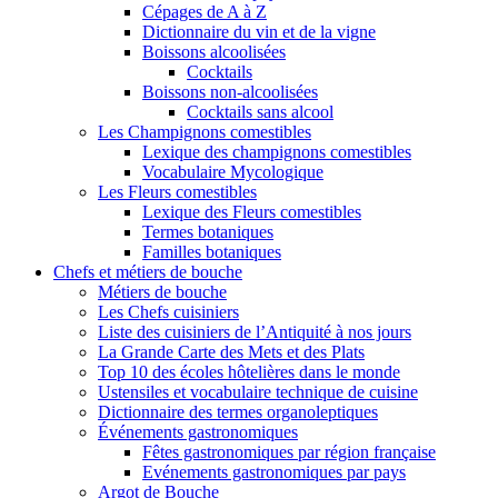
Cépages de A à Z
Dictionnaire du vin et de la vigne
Boissons alcoolisées
Cocktails
Boissons non-alcoolisées
Cocktails sans alcool
Les Champignons comestibles
Lexique des champignons comestibles
Vocabulaire Mycologique
Les Fleurs comestibles
Lexique des Fleurs comestibles
Termes botaniques
Familles botaniques
Chefs et métiers de bouche
Métiers de bouche
Les Chefs cuisiniers
Liste des cuisiniers de l’Antiquité à nos jours
La Grande Carte des Mets et des Plats
Top 10 des écoles hôtelières dans le monde
Ustensiles et vocabulaire technique de cuisine
Dictionnaire des termes organoleptiques
Événements gastronomiques
Fêtes gastronomiques par région française
Evénements gastronomiques par pays
Argot de Bouche