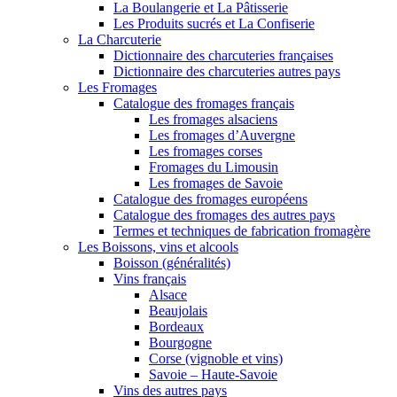
La Boulangerie et La Pâtisserie
Les Produits sucrés et La Confiserie
La Charcuterie
Dictionnaire des charcuteries françaises
Dictionnaire des charcuteries autres pays
Les Fromages
Catalogue des fromages français
Les fromages alsaciens
Les fromages d’Auvergne
Les fromages corses
Fromages du Limousin
Les fromages de Savoie
Catalogue des fromages européens
Catalogue des fromages des autres pays
Termes et techniques de fabrication fromagère
Les Boissons, vins et alcools
Boisson (généralités)
Vins français
Alsace
Beaujolais
Bordeaux
Bourgogne
Corse (vignoble et vins)
Savoie – Haute-Savoie
Vins des autres pays