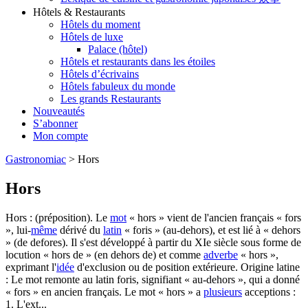
Hôtels & Restaurants
Hôtels du moment
Hôtels de luxe
Palace (hôtel)
Hôtels et restaurants dans les étoiles
Hôtels d’écrivains
Hôtels fabuleux du monde
Les grands Restaurants
Nouveautés
S’abonner
Mon compte
Gastronomiac
>
Hors
Hors
Hors : (préposition). Le
mot
« hors » vient de l'ancien français « fors
», lui-
même
dérivé du
latin
« foris » (au-dehors), et est lié à « dehors
» (de defores). Il s'est développé à partir du XIe siècle sous forme de
locution « hors de » (en dehors de) et comme
adverbe
« hors »,
exprimant l'
idée
d'exclusion ou de position extérieure. Origine latine
: Le mot remonte au latin foris, signifiant « au-dehors », qui a donné
« fors » en ancien français. Le mot « hors » a
plusieurs
acceptions :
1. L'ext...