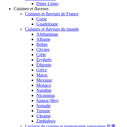
Diner Lingo
Cuisines et flaveurs
Cuisines et flaveurs de France
Corse
Guadeloupe
Cuisines et flaveurs du monde
Afghanistan
Albanie
Belize
Chypre
Crète
Érythrée
Éthiopie
Grèce
Maroc
Mexique
Monaco
Namibie
Nicaragua
Samoa (îles)
Somalie
Turquie
Ukraine
Zimbabwe
Lexique de cuisine et gastronomie japonaises 炊事