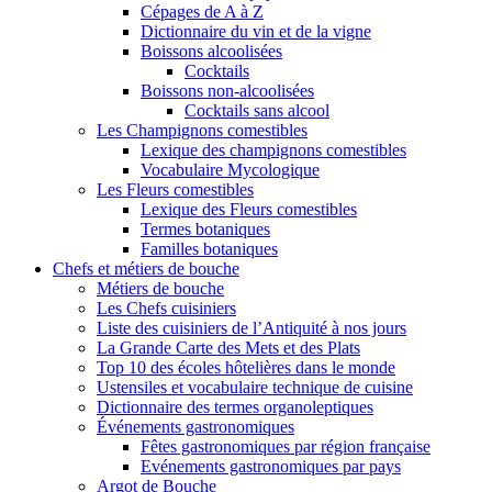
Cépages de A à Z
Dictionnaire du vin et de la vigne
Boissons alcoolisées
Cocktails
Boissons non-alcoolisées
Cocktails sans alcool
Les Champignons comestibles
Lexique des champignons comestibles
Vocabulaire Mycologique
Les Fleurs comestibles
Lexique des Fleurs comestibles
Termes botaniques
Familles botaniques
Chefs et métiers de bouche
Métiers de bouche
Les Chefs cuisiniers
Liste des cuisiniers de l’Antiquité à nos jours
La Grande Carte des Mets et des Plats
Top 10 des écoles hôtelières dans le monde
Ustensiles et vocabulaire technique de cuisine
Dictionnaire des termes organoleptiques
Événements gastronomiques
Fêtes gastronomiques par région française
Evénements gastronomiques par pays
Argot de Bouche