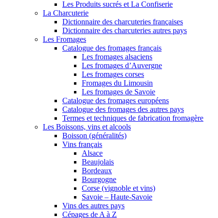
Les Produits sucrés et La Confiserie
La Charcuterie
Dictionnaire des charcuteries françaises
Dictionnaire des charcuteries autres pays
Les Fromages
Catalogue des fromages français
Les fromages alsaciens
Les fromages d’Auvergne
Les fromages corses
Fromages du Limousin
Les fromages de Savoie
Catalogue des fromages européens
Catalogue des fromages des autres pays
Termes et techniques de fabrication fromagère
Les Boissons, vins et alcools
Boisson (généralités)
Vins français
Alsace
Beaujolais
Bordeaux
Bourgogne
Corse (vignoble et vins)
Savoie – Haute-Savoie
Vins des autres pays
Cépages de A à Z