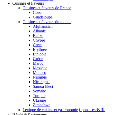
Cuisines et flaveurs
Cuisines et flaveurs de France
Corse
Guadeloupe
Cuisines et flaveurs du monde
Afghanistan
Albanie
Belize
Chypre
Crète
Érythrée
Éthiopie
Grèce
Maroc
Mexique
Monaco
Namibie
Nicaragua
Samoa (îles)
Somalie
Turquie
Ukraine
Zimbabwe
Lexique de cuisine et gastronomie japonaises 炊事
Hôtels & Restaurants