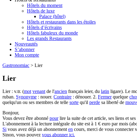
Hôtels du moment
Hôtels de luxe
Palace (hôtel)
Hôtels et restaurants dans les étoiles
Hôtels d’écrivains
Hôtels fabuleux du monde
Les grands Restaurants
Nouveautés
S’abonner
Mon compte
Gastronomiac
>
Lier
Lier
Lier : v.tr. (
mot
venant
de l'
ancien
français leier, du
latin
ligare). Le mo
ruban.
Synonyme
: nouer.
Contraire
: dénouer. 2.
Fermer
quelque
cho
quelqu'un ou ses membres de telle
sorte
qu'il
perde
sa liberté de
mouv
Bonjour,
Vous devez être abonné
pour
lire la suite de cet article, ses liens et se
L'abonnement à la lecture intégrale du site est à 1 € euro par mois 
Si
vous avez déjà un abonnement
en
cours, merci de vous connecter vi
Sinon, vous pouvez
vous abonner ici.