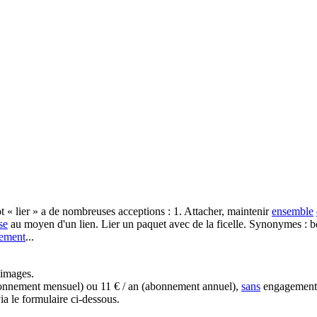
t « lier » a de nombreuses acceptions : 1. Attacher, maintenir
ensemble
se
au moyen d'un lien. Lier un paquet avec de la ficelle. Synonymes : botte
ement
...
s images.
(abonnement mensuel) ou 11 € / an (abonnement annuel),
sans
engagement
a le formulaire ci-dessous.