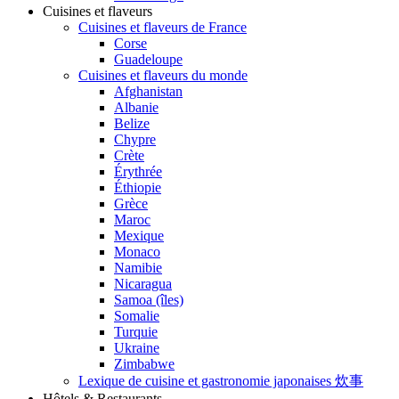
Cuisines et flaveurs
Cuisines et flaveurs de France
Corse
Guadeloupe
Cuisines et flaveurs du monde
Afghanistan
Albanie
Belize
Chypre
Crète
Érythrée
Éthiopie
Grèce
Maroc
Mexique
Monaco
Namibie
Nicaragua
Samoa (îles)
Somalie
Turquie
Ukraine
Zimbabwe
Lexique de cuisine et gastronomie japonaises 炊事
Hôtels & Restaurants