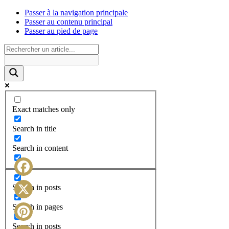
Passer à la navigation principale
Passer au contenu principal
Passer au pied de page
Exact matches only
Search in title
Search in content
Facebook
Search in posts
X
Search in pages
Search in posts
Pinterest