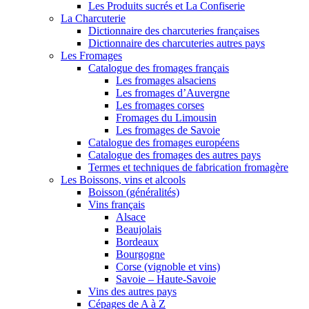
Les Produits sucrés et La Confiserie
La Charcuterie
Dictionnaire des charcuteries françaises
Dictionnaire des charcuteries autres pays
Les Fromages
Catalogue des fromages français
Les fromages alsaciens
Les fromages d’Auvergne
Les fromages corses
Fromages du Limousin
Les fromages de Savoie
Catalogue des fromages européens
Catalogue des fromages des autres pays
Termes et techniques de fabrication fromagère
Les Boissons, vins et alcools
Boisson (généralités)
Vins français
Alsace
Beaujolais
Bordeaux
Bourgogne
Corse (vignoble et vins)
Savoie – Haute-Savoie
Vins des autres pays
Cépages de A à Z