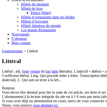
Hôtels du moment
Hôtels de luxe
Palace (hôtel)
Hôtels et restaurants dans les étoiles
Hôtels d’écrivains
Hôtels fabuleux du monde
Les grands Restaurants
Nouveautés
S’abonner
Mon compte
Gastronomiac
>
Littéral
Littéral
Littéral : adj. (
mot
venant
du
bas
latin
litteralis). L'adjectif « littéral 
Coefficient littéral. Ling. Qui procède lettre à lettre. Transcription littér
dialectal). 2. Qui suit un texte à la lett...
Bonjour,
Vous devez être abonné pour lire la suite de cet article, ses liens et se
L'abonnement à la lecture intégrale du site est à 1 € euro par mois 
Si vous avez déjà un abonnement en cours, merci de vous connecter vi
Sinon, vous pouvez
vous abonner ici.