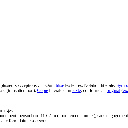
» a plusieurs acceptions : 1. Qui
utilise
les lettres. Notation littérale.
Symbo
ale (translittération).
Copie
littérale d'un
texte
, conforme à l'
original
(
ex
s images.
(abonnement mensuel) ou 11 € / an (abonnement annuel), sans engagemen
a le formulaire ci-dessous.