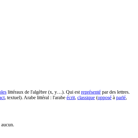
les
littéraux de l'algèbre (x, y…). Qui est
représenté
par des lettres.
act
, textuel). Arabe littéral : l'arabe
écrit
,
classique
(
opposé
à
parlé
,
t aucun.