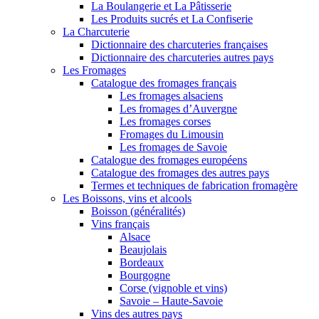
La Boulangerie et La Pâtisserie
Les Produits sucrés et La Confiserie
La Charcuterie
Dictionnaire des charcuteries françaises
Dictionnaire des charcuteries autres pays
Les Fromages
Catalogue des fromages français
Les fromages alsaciens
Les fromages d’Auvergne
Les fromages corses
Fromages du Limousin
Les fromages de Savoie
Catalogue des fromages européens
Catalogue des fromages des autres pays
Termes et techniques de fabrication fromagère
Les Boissons, vins et alcools
Boisson (généralités)
Vins français
Alsace
Beaujolais
Bordeaux
Bourgogne
Corse (vignoble et vins)
Savoie – Haute-Savoie
Vins des autres pays