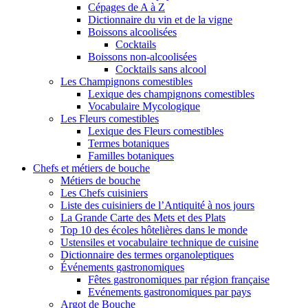
Cépages de A à Z
Dictionnaire du vin et de la vigne
Boissons alcoolisées
Cocktails
Boissons non-alcoolisées
Cocktails sans alcool
Les Champignons comestibles
Lexique des champignons comestibles
Vocabulaire Mycologique
Les Fleurs comestibles
Lexique des Fleurs comestibles
Termes botaniques
Familles botaniques
Chefs et métiers de bouche
Métiers de bouche
Les Chefs cuisiniers
Liste des cuisiniers de l’Antiquité à nos jours
La Grande Carte des Mets et des Plats
Top 10 des écoles hôtelières dans le monde
Ustensiles et vocabulaire technique de cuisine
Dictionnaire des termes organoleptiques
Événements gastronomiques
Fêtes gastronomiques par région française
Evénements gastronomiques par pays
Argot de Bouche