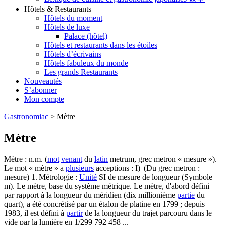
Hôtels & Restaurants
Hôtels du moment
Hôtels de luxe
Palace (hôtel)
Hôtels et restaurants dans les étoiles
Hôtels d’écrivains
Hôtels fabuleux du monde
Les grands Restaurants
Nouveautés
S’abonner
Mon compte
Gastronomiac
>
Mètre
Mètre
Mètre : n.m. (
mot
venant
du
latin
metrum, grec metron « mesure »).
Le mot « mètre » a
plusieurs
acceptions : I) (Du grec metron :
mesure) 1. Métrologie :
Unité
SI de mesure de longueur (Symbole
m). Le mètre, base du système métrique. Le mètre, d'abord défini
par rapport à la longueur du méridien (dix millionième
partie
du
quart), a été concrétisé par un étalon de platine en 1799 ; depuis
1983, il est défini à
partir
de la longueur du trajet parcouru dans le
vide par la lumière en 1/299 792 458 ...