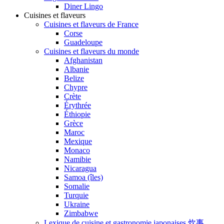
Diner Lingo
Cuisines et flaveurs
Cuisines et flaveurs de France
Corse
Guadeloupe
Cuisines et flaveurs du monde
Afghanistan
Albanie
Belize
Chypre
Crète
Érythrée
Éthiopie
Grèce
Maroc
Mexique
Monaco
Namibie
Nicaragua
Samoa (îles)
Somalie
Turquie
Ukraine
Zimbabwe
Lexique de cuisine et gastronomie japonaises 炊事