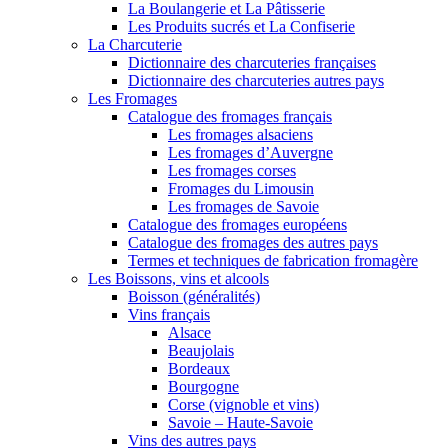
La Boulangerie et La Pâtisserie
Les Produits sucrés et La Confiserie
La Charcuterie
Dictionnaire des charcuteries françaises
Dictionnaire des charcuteries autres pays
Les Fromages
Catalogue des fromages français
Les fromages alsaciens
Les fromages d’Auvergne
Les fromages corses
Fromages du Limousin
Les fromages de Savoie
Catalogue des fromages européens
Catalogue des fromages des autres pays
Termes et techniques de fabrication fromagère
Les Boissons, vins et alcools
Boisson (généralités)
Vins français
Alsace
Beaujolais
Bordeaux
Bourgogne
Corse (vignoble et vins)
Savoie – Haute-Savoie
Vins des autres pays