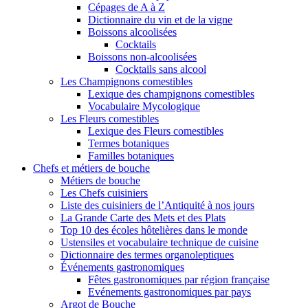
Cépages de A à Z
Dictionnaire du vin et de la vigne
Boissons alcoolisées
Cocktails
Boissons non-alcoolisées
Cocktails sans alcool
Les Champignons comestibles
Lexique des champignons comestibles
Vocabulaire Mycologique
Les Fleurs comestibles
Lexique des Fleurs comestibles
Termes botaniques
Familles botaniques
Chefs et métiers de bouche
Métiers de bouche
Les Chefs cuisiniers
Liste des cuisiniers de l’Antiquité à nos jours
La Grande Carte des Mets et des Plats
Top 10 des écoles hôtelières dans le monde
Ustensiles et vocabulaire technique de cuisine
Dictionnaire des termes organoleptiques
Événements gastronomiques
Fêtes gastronomiques par région française
Evénements gastronomiques par pays
Argot de Bouche