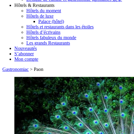
Hôtels & Restaurants
Hôtels du moment
Hôtels de luxe
Palace (hôtel)
Hôtels et restaurants dans les étoiles
Hôtels d’écrivains
Hôtels fabuleux du monde
Les grands Restaurants
Nouveautés
S’abonner
Mon compte
Gastronomiac
>
Paon