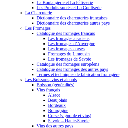
La Boulangerie et La Pâtisserie
Les Produits sucrés et La Confiserie
La Charcuterie
Dictionnaire des charcuteries françaises
Dictionnaire des charcuteries autres pays
Les Fromages
Catalogue des fromages français
Les fromages alsaciens
Les fromages d’Auvergne
Les fromages corses
Fromages du Limousin
Les fromages de Savoie
Catalogue des fromages européens
Catalogue des fromages des autres pays
Termes et techniques de fabrication fromagère
Les Boissons, vins et alcools
Boisson (généralités)
Vins français
Alsace
Beaujolais
Bordeaux
Bourgogne
Corse (vignoble et vins)
Savoie – Haute-Savoie
Vins des autres pays