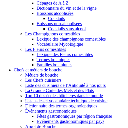
Cépages de A à Z
Dictionnaire du vin et de la vigne
Boissons alcoolisées
Cocktails
Boissons non-alcoolisées
Cocktails sans alcool
Les Champignons comestibles
Lexique des champignons comestibles
Vocabulaire Mycologique
Les Fleurs comestibles
Lexique des Fleurs comestibles
Termes botaniques
Familles botaniques
Chefs et métiers de bouche
Métiers de bouche
Les Chefs cuisiniers
Liste des cuisiniers de l’Antiquité à nos jours
La Grande Carte des Mets et des Plats
Top 10 des écoles hôtelières dans le monde
Ustensiles et vocabulaire technique de cuisine
Dictionnaire des termes organoleptiques
Événements gastronomiques
Fêtes gastronomiques par région française
Evénements gastronomiques par pays
Argot de Bouche