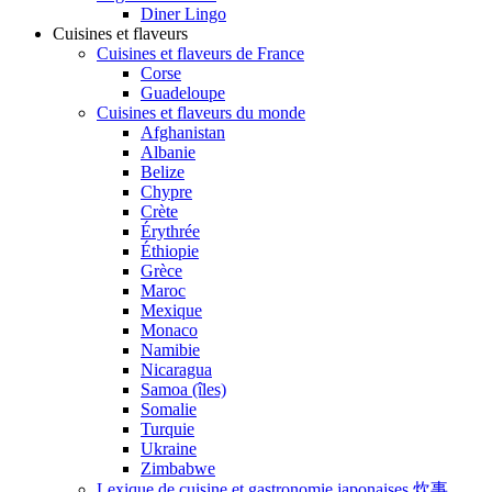
Diner Lingo
Cuisines et flaveurs
Cuisines et flaveurs de France
Corse
Guadeloupe
Cuisines et flaveurs du monde
Afghanistan
Albanie
Belize
Chypre
Crète
Érythrée
Éthiopie
Grèce
Maroc
Mexique
Monaco
Namibie
Nicaragua
Samoa (îles)
Somalie
Turquie
Ukraine
Zimbabwe
Lexique de cuisine et gastronomie japonaises 炊事