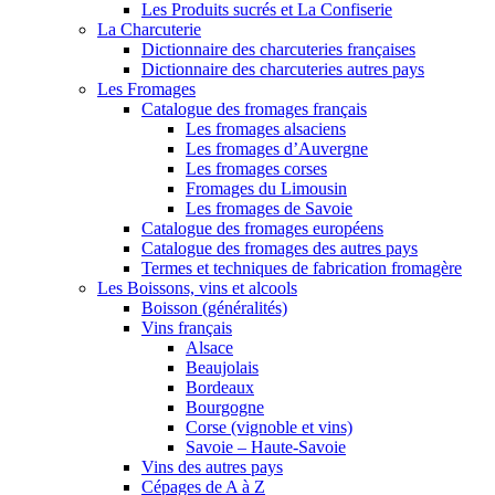
Les Produits sucrés et La Confiserie
La Charcuterie
Dictionnaire des charcuteries françaises
Dictionnaire des charcuteries autres pays
Les Fromages
Catalogue des fromages français
Les fromages alsaciens
Les fromages d’Auvergne
Les fromages corses
Fromages du Limousin
Les fromages de Savoie
Catalogue des fromages européens
Catalogue des fromages des autres pays
Termes et techniques de fabrication fromagère
Les Boissons, vins et alcools
Boisson (généralités)
Vins français
Alsace
Beaujolais
Bordeaux
Bourgogne
Corse (vignoble et vins)
Savoie – Haute-Savoie
Vins des autres pays
Cépages de A à Z