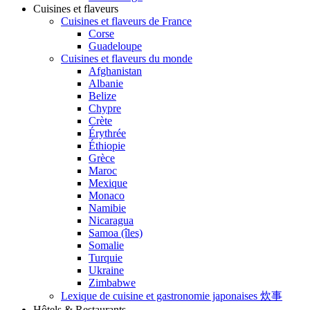
Cuisines et flaveurs
Cuisines et flaveurs de France
Corse
Guadeloupe
Cuisines et flaveurs du monde
Afghanistan
Albanie
Belize
Chypre
Crète
Érythrée
Éthiopie
Grèce
Maroc
Mexique
Monaco
Namibie
Nicaragua
Samoa (îles)
Somalie
Turquie
Ukraine
Zimbabwe
Lexique de cuisine et gastronomie japonaises 炊事
Hôtels & Restaurants