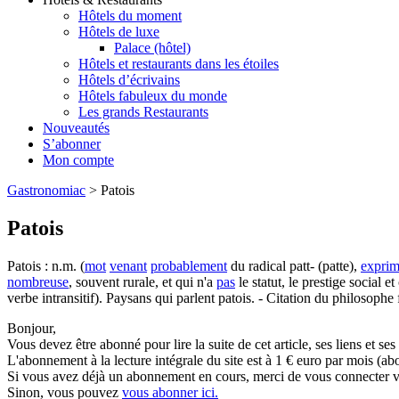
Hôtels du moment
Hôtels de luxe
Palace (hôtel)
Hôtels et restaurants dans les étoiles
Hôtels d’écrivains
Hôtels fabuleux du monde
Les grands Restaurants
Nouveautés
S’abonner
Mon compte
Gastronomiac
>
Patois
Patois
Patois : n.m. (
mot
venant
probablement
du radical patt- (patte),
exprim
nombreuse
, souvent rurale, et qui n'a
pas
le statut, le prestige social et
verbe intransitif). Paysans qui parlent patois. - Citation du philosophe f
Bonjour,
Vous devez être abonné pour lire la suite de cet article, ses liens et se
L'abonnement à la lecture intégrale du site est à 1 € euro par mois 
Si vous avez déjà un abonnement en cours, merci de vous connecter vi
Sinon, vous pouvez
vous abonner ici.