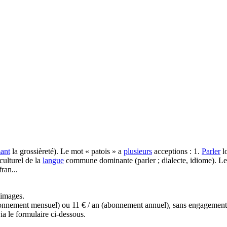
ant
la grossièreté). Le mot « patois » a
plusieurs
acceptions : 1.
Parler
l
 culturel de la
langue
commune dominante (parler ; dialecte, idiome). Le pa
ran...
s images.
(abonnement mensuel) ou 11 € / an (abonnement annuel), sans engagemen
a le formulaire ci-dessous.