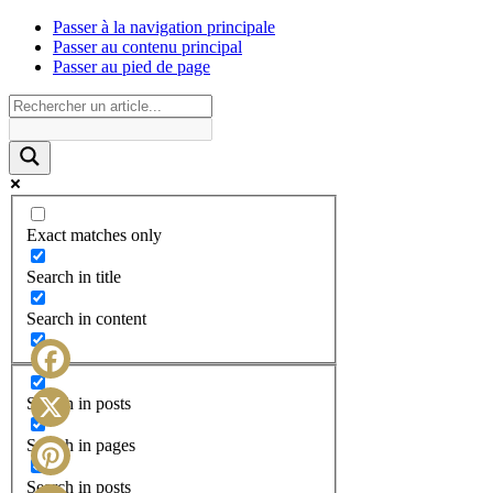
Passer à la navigation principale
Passer au contenu principal
Passer au pied de page
Exact matches only
Search in title
Search in content
Facebook
Search in posts
X
Search in pages
Search in posts
Pinterest