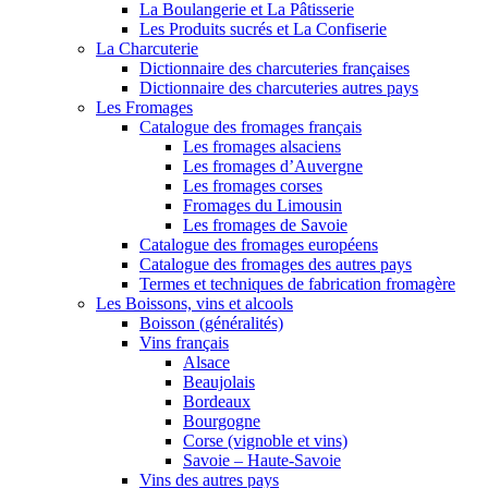
La Boulangerie et La Pâtisserie
Les Produits sucrés et La Confiserie
La Charcuterie
Dictionnaire des charcuteries françaises
Dictionnaire des charcuteries autres pays
Les Fromages
Catalogue des fromages français
Les fromages alsaciens
Les fromages d’Auvergne
Les fromages corses
Fromages du Limousin
Les fromages de Savoie
Catalogue des fromages européens
Catalogue des fromages des autres pays
Termes et techniques de fabrication fromagère
Les Boissons, vins et alcools
Boisson (généralités)
Vins français
Alsace
Beaujolais
Bordeaux
Bourgogne
Corse (vignoble et vins)
Savoie – Haute-Savoie
Vins des autres pays