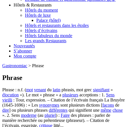
Hôtels & Restaurants
Hôtels du moment
Hôtels de luxe
Palace (hôtel)
Hôtels et restaurants dans les étoiles
Hôtels d’écrivains
Hôtels fabuleux du monde
Les grands Restaurants
Nouveautés
S’abonner
Mon compte
Gastronomiac
>
Phrase
Phrase
Phrase : n.f. (
mot
venant
du
latin
phrasis, mot grec
signifiant
«
élocution
»). Le mot « phrase » a
plusieurs
acceptions : 1.
Sens
vieilli
: Tour, expression. – Citation de l’écrivain français La Bruyère
(1645-1696) : « Les
synonymes
sont plusieurs dictions [
façons
de
dire
] ou plusieurs phrases
différentes
qui signifient une
même
chose
». 2. Sens
moderne
(au
pluriel
) :
Faire
des phrases : parler de
manière recherchée ou prétentieuse (phraseur). – Citation de
l’écrivain, essayiste,
critique
litté...