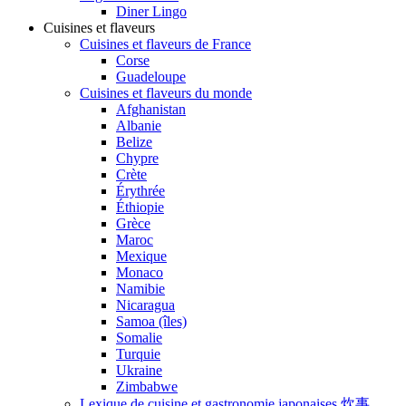
Diner Lingo
Cuisines et flaveurs
Cuisines et flaveurs de France
Corse
Guadeloupe
Cuisines et flaveurs du monde
Afghanistan
Albanie
Belize
Chypre
Crète
Érythrée
Éthiopie
Grèce
Maroc
Mexique
Monaco
Namibie
Nicaragua
Samoa (îles)
Somalie
Turquie
Ukraine
Zimbabwe
Lexique de cuisine et gastronomie japonaises 炊事