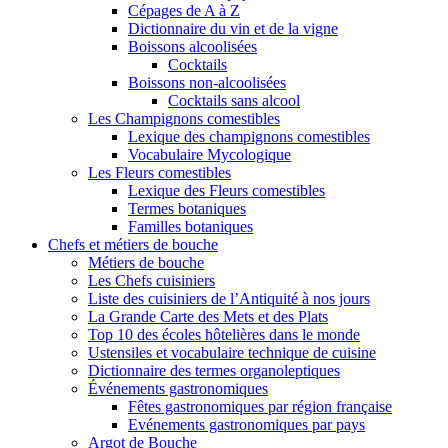
Cépages de A à Z
Dictionnaire du vin et de la vigne
Boissons alcoolisées
Cocktails
Boissons non-alcoolisées
Cocktails sans alcool
Les Champignons comestibles
Lexique des champignons comestibles
Vocabulaire Mycologique
Les Fleurs comestibles
Lexique des Fleurs comestibles
Termes botaniques
Familles botaniques
Chefs et métiers de bouche
Métiers de bouche
Les Chefs cuisiniers
Liste des cuisiniers de l’Antiquité à nos jours
La Grande Carte des Mets et des Plats
Top 10 des écoles hôtelières dans le monde
Ustensiles et vocabulaire technique de cuisine
Dictionnaire des termes organoleptiques
Événements gastronomiques
Fêtes gastronomiques par région française
Evénements gastronomiques par pays
Argot de Bouche