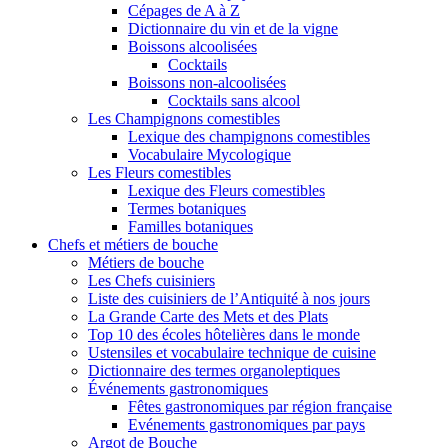
Cépages de A à Z
Dictionnaire du vin et de la vigne
Boissons alcoolisées
Cocktails
Boissons non-alcoolisées
Cocktails sans alcool
Les Champignons comestibles
Lexique des champignons comestibles
Vocabulaire Mycologique
Les Fleurs comestibles
Lexique des Fleurs comestibles
Termes botaniques
Familles botaniques
Chefs et métiers de bouche
Métiers de bouche
Les Chefs cuisiniers
Liste des cuisiniers de l’Antiquité à nos jours
La Grande Carte des Mets et des Plats
Top 10 des écoles hôtelières dans le monde
Ustensiles et vocabulaire technique de cuisine
Dictionnaire des termes organoleptiques
Événements gastronomiques
Fêtes gastronomiques par région française
Evénements gastronomiques par pays
Argot de Bouche