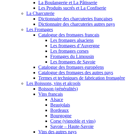
La Boulangerie et La Pâtisserie
Les Produits sucrés et La Confiserie
La Charcuterie
Dictionnaire des charcuteries françaises
Dictionnaire des charcuteries autres pays
Les Fromages
Catalogue des fromages français
Les fromages alsaciens
Les fromages d’Auvergne
Les fromages corses
Fromages du Limousin
Les fromages de Savoie
Catalogue des fromages européens
Catalogue des fromages des autres pays
Termes et techniques de fabrication fromagère
Les Boissons, vins et alcools
Boisson (généralités)
Vins français
Alsace
Beaujolais
Bordeaux
Bourgogne
Corse (vignoble et vins)
Savoie – Haute-Savoie
Vins des autres pays