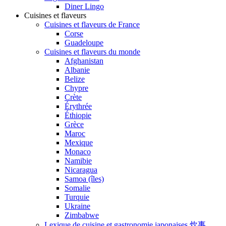
Diner Lingo
Cuisines et flaveurs
Cuisines et flaveurs de France
Corse
Guadeloupe
Cuisines et flaveurs du monde
Afghanistan
Albanie
Belize
Chypre
Crète
Érythrée
Éthiopie
Grèce
Maroc
Mexique
Monaco
Namibie
Nicaragua
Samoa (îles)
Somalie
Turquie
Ukraine
Zimbabwe
Lexique de cuisine et gastronomie japonaises 炊事