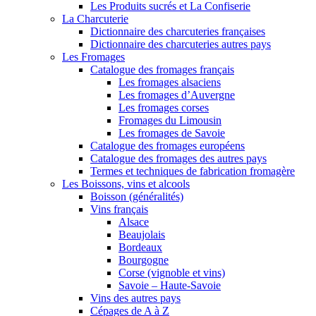
Les Produits sucrés et La Confiserie
La Charcuterie
Dictionnaire des charcuteries françaises
Dictionnaire des charcuteries autres pays
Les Fromages
Catalogue des fromages français
Les fromages alsaciens
Les fromages d’Auvergne
Les fromages corses
Fromages du Limousin
Les fromages de Savoie
Catalogue des fromages européens
Catalogue des fromages des autres pays
Termes et techniques de fabrication fromagère
Les Boissons, vins et alcools
Boisson (généralités)
Vins français
Alsace
Beaujolais
Bordeaux
Bourgogne
Corse (vignoble et vins)
Savoie – Haute-Savoie
Vins des autres pays
Cépages de A à Z