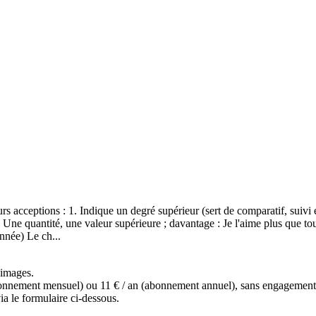
urs acceptions : 1. Indique un degré supérieur (sert de comparatif, sui
 Une quantité, une valeur supérieure ; davantage : Je l'aime plus que to
nnée) Le ch...
s images.
(abonnement mensuel) ou 11 € / an (abonnement annuel), sans engagemen
a le formulaire ci-dessous.