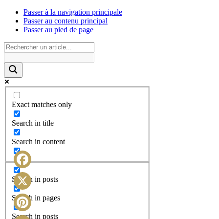
Passer à la navigation principale
Passer au contenu principal
Passer au pied de page
Exact matches only
Search in title
Search in content
Facebook
Search in posts
X
Search in pages
Search in posts
Pinterest