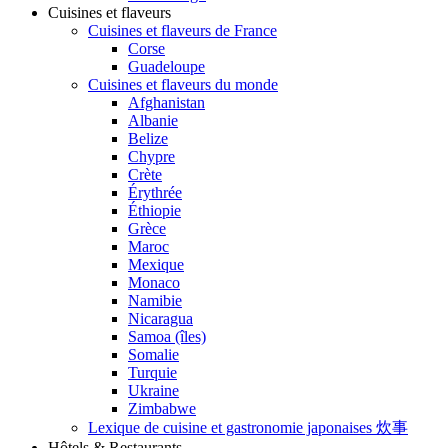
Cuisines et flaveurs
Cuisines et flaveurs de France
Corse
Guadeloupe
Cuisines et flaveurs du monde
Afghanistan
Albanie
Belize
Chypre
Crète
Érythrée
Éthiopie
Grèce
Maroc
Mexique
Monaco
Namibie
Nicaragua
Samoa (îles)
Somalie
Turquie
Ukraine
Zimbabwe
Lexique de cuisine et gastronomie japonaises 炊事
Hôtels & Restaurants