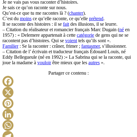
Je ne vais pas vous raconter d’histoires.
Je sais ce qu’on raconte sur nous.
Qu’est-ce que tu me racontes là ? (
chanter
).
C’est du
moins
ce qu’elle raconte, ce qu’elle
prétend
.
Il se raconte des histoires : il se
fait
des illusions, il se leurre.
– Citation du réalisateur et romancier français Marc Dugain (
né
en
1957) : « Delemere appartenait à cette
catégorie
de gens qui ne se
racontent pas d’histoires. Qui se
voient
tels qu’ils sont ».
Familier
: Se la raconter : crâner, frimer ;
fantasmer
, s’illusionner.
– Citation de l’ écrivain et traducteur français Édouard Louis, né
Eddy Bellegueule (né en 1992) :« La Sabrina qui se la raconte, qui
joue la madame à
vouloir
être mieux que les
autres
».
Partager ce contenu :
Facebook
X
Pinterest
LinkedIn
WhatsApp