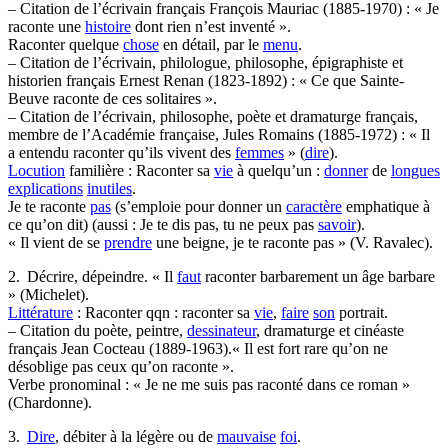
– Citation de l’écrivain français François Mauriac (1885-1970) : « Je
raconte une
histoire
dont rien n’est inventé ».
Raconter quelque
chose
en détail, par le
menu
.
– Citation de l’écrivain, philologue, philosophe, épigraphiste et
historien français Ernest Renan (1823-1892) : « Ce que Sainte-
Beuve raconte de ces solitaires ».
– Citation de l’écrivain, philosophe, poète et dramaturge français,
membre de l’Académie française, Jules Romains (1885-1972) : « Il
a entendu raconter qu’ils vivent des
femmes
» (
dire
).
Locution
familière : Raconter sa
vie
à quelqu’un :
donner
de
longues
explications
inutiles
.
Je te raconte
pas
(s’emploie pour donner un
caractère
emphatique à
ce qu’on dit) (aussi : Je te dis pas, tu ne peux pas
savoir
).
« Il vient de se
prendre
une beigne, je te raconte pas » (V. Ravalec).
2. Décrire, dépeindre. « Il
faut
raconter barbarement un âge barbare
» (Michelet).
Littérature
: Raconter qqn : raconter sa
vie
,
faire
son
portrait.
– Citation du poète, peintre,
dessinateur
, dramaturge et cinéaste
français Jean Cocteau (1889-1963).« Il est fort rare qu’on ne
désoblige pas ceux qu’on raconte ».
Verbe pronominal : « Je ne me suis pas raconté dans ce roman »
(Chardonne).
3.
Dire
, débiter à la légère ou de
mauvaise
foi
.