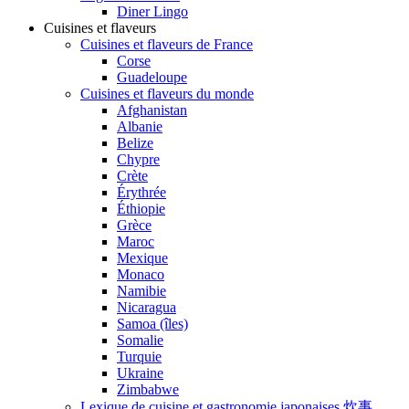
Diner Lingo
Cuisines et flaveurs
Cuisines et flaveurs de France
Corse
Guadeloupe
Cuisines et flaveurs du monde
Afghanistan
Albanie
Belize
Chypre
Crète
Érythrée
Éthiopie
Grèce
Maroc
Mexique
Monaco
Namibie
Nicaragua
Samoa (îles)
Somalie
Turquie
Ukraine
Zimbabwe
Lexique de cuisine et gastronomie japonaises 炊事