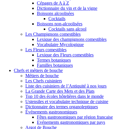
Cépages de A à Z
Dictionnaire du vin et de la vigne
Boissons alcoolisées
Cocktails
Boissons non-alcoolisées
Cocktails sans alcool
Les Champignons comestibles
Lexique des champignons comestibles
Vocabulaire Mycologique
Les Fleurs comestibles
Lexique des Fleurs comestibles
Termes botaniques
Familles botaniques
Chefs et métiers de bouche
Métiers de bouche
Les Chefs cuisiniers
Liste des cuisiniers de l’Antiquité à nos jours
La Grande Carte des Mets et des Plats
Top 10 des écoles hôtelières dans le monde
Ustensiles et vocabulaire technique de cuisine
Dictionnaire des termes organoleptiques
Événements gastronomiques
Fêtes gastronomiques par région française
Evénements gastronomiques par pays
Argot de Bouche