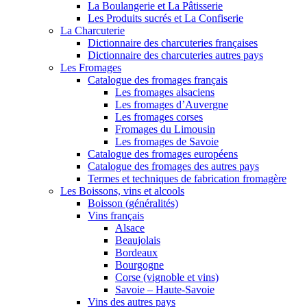
La Boulangerie et La Pâtisserie
Les Produits sucrés et La Confiserie
La Charcuterie
Dictionnaire des charcuteries françaises
Dictionnaire des charcuteries autres pays
Les Fromages
Catalogue des fromages français
Les fromages alsaciens
Les fromages d’Auvergne
Les fromages corses
Fromages du Limousin
Les fromages de Savoie
Catalogue des fromages européens
Catalogue des fromages des autres pays
Termes et techniques de fabrication fromagère
Les Boissons, vins et alcools
Boisson (généralités)
Vins français
Alsace
Beaujolais
Bordeaux
Bourgogne
Corse (vignoble et vins)
Savoie – Haute-Savoie
Vins des autres pays