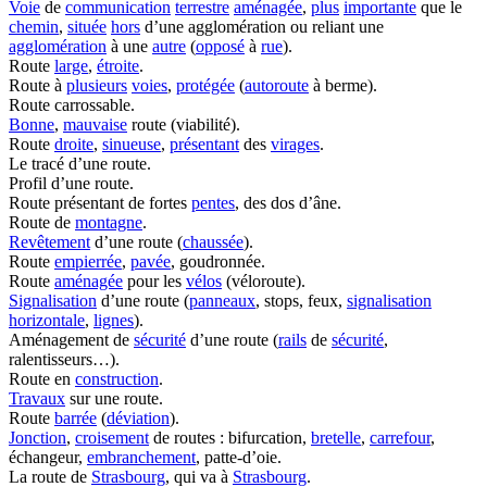
Voie
de
communication
terrestre
aménagée
,
plus
importante
que le
chemin
,
située
hors
d’une agglomération ou reliant une
agglomération
à une
autre
(
opposé
à
rue
).
Route
large
,
étroite
.
Route à
plusieurs
voies
,
protégée
(
autoroute
à berme).
Route carrossable.
Bonne
,
mauvaise
route (viabilité).
Route
droite
,
sinueuse
,
présentant
des
virages
.
Le tracé d’une route.
Profil d’une route.
Route présentant de fortes
pentes
, des dos d’âne.
Route de
montagne
.
Revêtement
d’une route (
chaussée
).
Route
empierrée
,
pavée
, goudronnée.
Route
aménagée
pour les
vélos
(véloroute).
Signalisation
d’une route (
panneaux
, stops, feux,
signalisation
horizontale
,
lignes
).
Aménagement de
sécurité
d’une route (
rails
de
sécurité
,
ralentisseurs…).
Route en
construction
.
Travaux
sur une route.
Route
barrée
(
déviation
).
Jonction
,
croisement
de routes : bifurcation,
bretelle
,
carrefour
,
échangeur,
embranchement
, patte-d’oie.
La route de
Strasbourg
, qui va à
Strasbourg
.