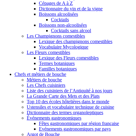
Cépages de A à Z
Dictionnaire du vin et de la vigne
Boissons alcoolisées
Cocktails
Boissons non-alcoolisées
Cocktails sans alcool
Les Champignons comestibles
Lexique des champignons comestibles
Vocabulaire Mycologique
Les Fleurs comestibles
Lexique des Fleurs comestibles
Termes botaniques
Familles botaniques
Chefs et métiers de bouche
Métiers de bouche
Les Chefs cuisiniers
Liste des cuisiniers de l’Antiquité à nos jours
La Grande Carte des Mets et des Plats
Top 10 des écoles hôtelières dans le monde
Ustensiles et vocabulaire technique de cuisine
Dictionnaire des termes organoleptiques
Événements gastronomiques
Fêtes gastronomiques par région française
Evénements gastronomiques par pays
Argot de Bouche