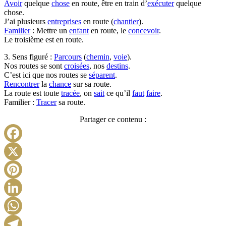
Avoir
quelque
chose
en route, être en train d’
exécuter
quelque
chose.
J’ai plusieurs
entreprises
en route (
chantier
).
Familier
: Mettre un
enfant
en route, le
concevoir
.
Le troisième est en route.
3. Sens figuré :
Parcours
(
chemin
,
voie
).
Nos routes se sont
croisées
, nos
destins
.
C’est ici que nos routes se
séparent
.
Rencontrer
la
chance
sur sa route.
La route est toute
tracée
, on
sait
ce qu’il
faut
faire
.
Familier :
Tracer
sa route.
Partager ce contenu :
Facebook
X
Pinterest
LinkedIn
WhatsApp