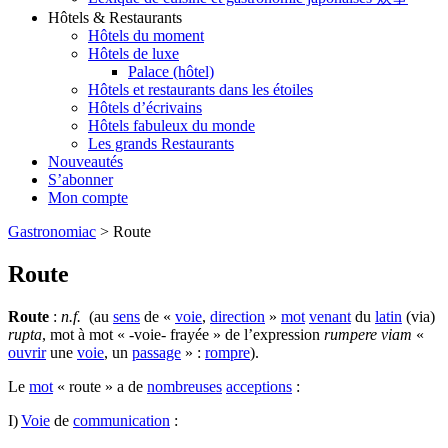
Hôtels & Restaurants
Hôtels du moment
Hôtels de luxe
Palace (hôtel)
Hôtels et restaurants dans les étoiles
Hôtels d’écrivains
Hôtels fabuleux du monde
Les grands Restaurants
Nouveautés
S’abonner
Mon compte
Gastronomiac
>
Route
Route
Route
:
n.f.
(au
sens
de «
voie
,
direction
»
mot
venant
du
latin
(via)
rupta
, mot à mot « -voie- frayée » de l’expression
rumpere
viam
«
ouvrir
une
voie
, un
passage
» :
rompre
).
Le
mot
« route » a de
nombreuses
acceptions
:
I)
Voie
de
communication
: