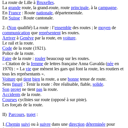
La route de Lille à
Bruxelles
.
La
grande
route, la grand-route, route
principale
, à la
campagne
.
En
France
: Route
nationale
, départementale.
En
Suisse
: Route cantonale.
2. (
Non
qualifié) La route : l’
ensemble
des routes ; le
moyen
de
communication
que
représentent
les routes.
Arriver
à
Genève
par la route, en
voiture
.
Le rail et la route.
Code
de la route (1921).
Police de la route.
Faire
de la route :
rouler
beaucoup sur les routes.
– Citation de la
femme
de lettres française Anna Gavalda (
née
en
1970) : « La
vie
que mènent les gars qui font la route, les routiers et
tous les représentants ».
Voiture
qui
tient
bien
la route, a une
bonne
tenue de route.
Sens
figuré
: Tenir la route : être réalisable, fiable,
solide
.
Son
projet
ne tient
pas
la route.
Accidents
de la route.
Courses
cyclistes sur route (opposé à sur piste).
Les forçats de la route.
II)
Parcours
,
trajet
:
1.
Chemin
suivi
ou à
suivre
dans une
direction
déterminée
pour