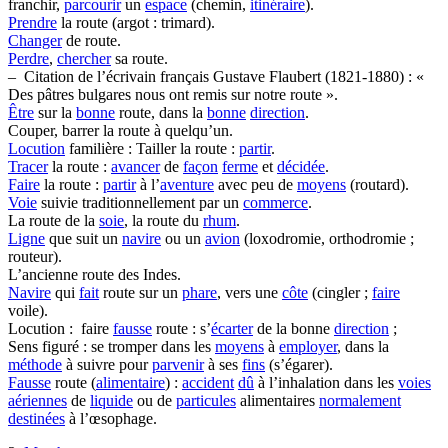
franchir,
parcourir
un
espace
(chemin,
itinéraire
).
Prendre
la route (argot : trimard).
Changer
de route.
Perdre
,
chercher
sa route.
– Citation de l’écrivain français Gustave Flaubert (1821-1880) : «
Des pâtres bulgares nous ont remis sur notre route ».
Être
sur la
bonne
route, dans la
bonne
direction
.
Couper, barrer la route à quelqu’un.
Locution
familière : Tailler la route :
partir
.
Tracer
la route :
avancer
de
façon
ferme
et
décidée
.
Faire
la route :
partir
à l’
aventure
avec peu de
moyens
(routard).
Voie
suivie traditionnellement par un
commerce
.
La route de la
soie
, la route du
rhum
.
Ligne
que suit un
navire
ou un
avion
(loxodromie, orthodromie ;
routeur).
L’ancienne route des Indes.
Navire
qui
fait
route sur un
phare
, vers une
côte
(cingler ;
faire
voile).
Locution : faire
fausse
route : s’
écarter
de la bonne
direction
;
Sens figuré : se tromper dans les
moyens
à
employer
, dans la
méthode
à suivre pour
parvenir
à ses
fins
(s’égarer).
Fausse
route (
alimentaire
) :
accident
dû
à l’inhalation dans les
voies
aériennes
de
liquide
ou de
particules
alimentaires
normalement
destinées
à l’œsophage.