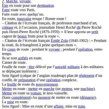
2.
Marche
,
voyage
.
Être
en route pour une
destination
.
Faire
route vers Paris.
Faire route avec quelqu’un.
En route,
mauvaise
troupe ! Bonne route !
– Citation de l’écrivain français, de profession marchand d’art,
critique
et, à l’occasion, journaliste Henri Roché
dit
Pierre Roché
puis Henri-Pierre Roché (1879-1959) :« Il leur apporta un
petit
cageot de
beaux
fruits pour la route ».
– Citation de l’écrivain français
Émile Zola
(1840-1902) : « Pendant
la route, ils échangèrent à peine quelques mots ».
En
cours
de route : pendant le
voyage
; pendant l’
opération
, entre-
temps.
Ils se sont
arrêtés
en route.
Carnet de route.
Feuille de route :
titre
délivré par l’
autorité
militaire
à des militaires
se déplaçant isolément ;
Sens figuré (calque de l’anglais
roadmap
) plan de
règlement
d’un
conflit, de
préparation
d’une
opération
complexe.
La
feuille
de route du
gouvernement
.
Mettre
en route :
mettre
en
marche
(un
moteur
, une
machine
).
Mettre
en route sa
voiture
, le lave-vaisselle.
(Sans
complément
) Au
moment
de mettre en route (
démarrer
).
La
mise
en route.
Sens figuré : Mise en route d’une
affaire
, mise en
train
.