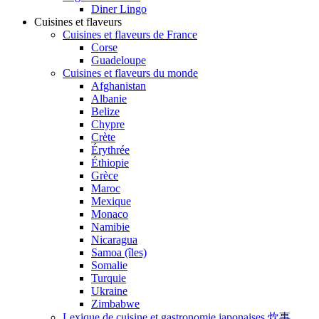
Diner Lingo
Cuisines et flaveurs
Cuisines et flaveurs de France
Corse
Guadeloupe
Cuisines et flaveurs du monde
Afghanistan
Albanie
Belize
Chypre
Crète
Érythrée
Éthiopie
Grèce
Maroc
Mexique
Monaco
Namibie
Nicaragua
Samoa (îles)
Somalie
Turquie
Ukraine
Zimbabwe
Lexique de cuisine et gastronomie japonaises 炊事