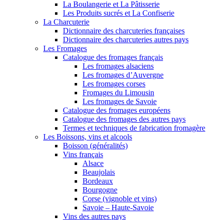
La Boulangerie et La Pâtisserie
Les Produits sucrés et La Confiserie
La Charcuterie
Dictionnaire des charcuteries françaises
Dictionnaire des charcuteries autres pays
Les Fromages
Catalogue des fromages français
Les fromages alsaciens
Les fromages d’Auvergne
Les fromages corses
Fromages du Limousin
Les fromages de Savoie
Catalogue des fromages européens
Catalogue des fromages des autres pays
Termes et techniques de fabrication fromagère
Les Boissons, vins et alcools
Boisson (généralités)
Vins français
Alsace
Beaujolais
Bordeaux
Bourgogne
Corse (vignoble et vins)
Savoie – Haute-Savoie
Vins des autres pays