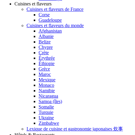
Cuisines et flaveurs
Cuisines et flaveurs de France
Corse
Guadeloupe
Cuisines et flaveurs du monde
Afghanistan
Albanie
Belize
Chypre
Crète
Érythrée
Éthiopie
Grèce
Maroc
Mexique
Monaco
Namibie
Nicaragua
Samoa (îles)
Somalie
Turquie
Ukraine
Zimbabwe
Lexique de cuisine et gastronomie japonaises 炊事
Hôtels & Restaurants