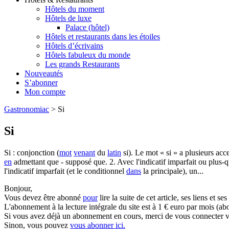
Hôtels du moment
Hôtels de luxe
Palace (hôtel)
Hôtels et restaurants dans les étoiles
Hôtels d’écrivains
Hôtels fabuleux du monde
Les grands Restaurants
Nouveautés
S’abonner
Mon compte
Gastronomiac
>
Si
Si
Si : conjonction (
mot
venant
du
latin
si). Le mot « si » a plusieurs acc
en
admettant que - supposé que. 2. Avec l'indicatif imparfait ou plus-que-
l'indicatif imparfait (et le conditionnel
dans
la principale), un...
Bonjour,
Vous devez être abonné
pour
lire la suite de cet article, ses liens et se
L'abonnement à la lecture intégrale du site est à 1 € euro par mois 
Si vous avez déjà un abonnement en cours, merci de vous connecter vi
Sinon, vous pouvez
vous abonner ici.