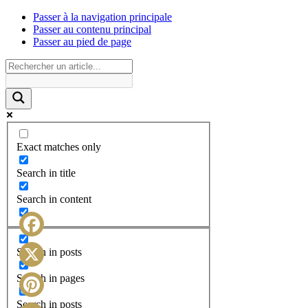
Passer à la navigation principale
Passer au contenu principal
Passer au pied de page
Exact matches only
Search in title
Search in content
Facebook
Search in posts
X
Search in pages
Search in posts
Pinterest