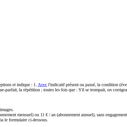
eptions et indique : 1.
Avec
l'indicatif présent ou passé, la condition (év
parfait, la répétition ; toutes les fois que : S'il se trompait, on corrige
s images.
(abonnement mensuel) ou 11 € / an (abonnement annuel), sans engagemen
a le formulaire ci-dessous.