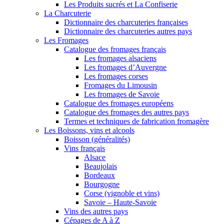
Les Produits sucrés et La Confiserie
La Charcuterie
Dictionnaire des charcuteries françaises
Dictionnaire des charcuteries autres pays
Les Fromages
Catalogue des fromages français
Les fromages alsaciens
Les fromages d’Auvergne
Les fromages corses
Fromages du Limousin
Les fromages de Savoie
Catalogue des fromages européens
Catalogue des fromages des autres pays
Termes et techniques de fabrication fromagère
Les Boissons, vins et alcools
Boisson (généralités)
Vins français
Alsace
Beaujolais
Bordeaux
Bourgogne
Corse (vignoble et vins)
Savoie – Haute-Savoie
Vins des autres pays
Cépages de A à Z