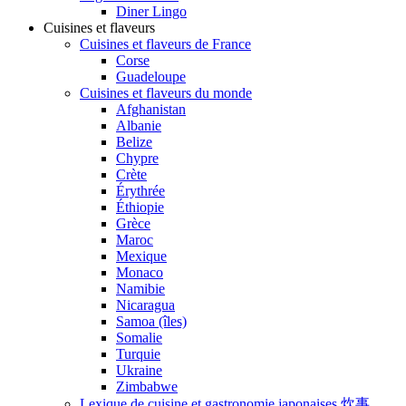
Diner Lingo
Cuisines et flaveurs
Cuisines et flaveurs de France
Corse
Guadeloupe
Cuisines et flaveurs du monde
Afghanistan
Albanie
Belize
Chypre
Crète
Érythrée
Éthiopie
Grèce
Maroc
Mexique
Monaco
Namibie
Nicaragua
Samoa (îles)
Somalie
Turquie
Ukraine
Zimbabwe
Lexique de cuisine et gastronomie japonaises 炊事