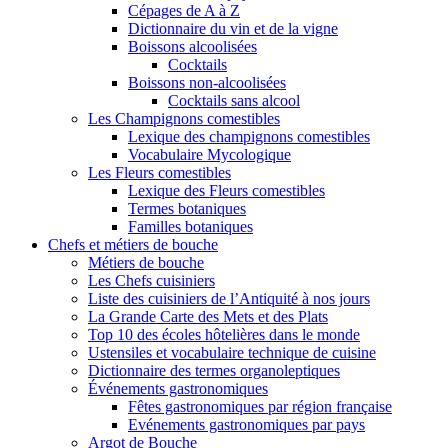
Cépages de A à Z
Dictionnaire du vin et de la vigne
Boissons alcoolisées
Cocktails
Boissons non-alcoolisées
Cocktails sans alcool
Les Champignons comestibles
Lexique des champignons comestibles
Vocabulaire Mycologique
Les Fleurs comestibles
Lexique des Fleurs comestibles
Termes botaniques
Familles botaniques
Chefs et métiers de bouche
Métiers de bouche
Les Chefs cuisiniers
Liste des cuisiniers de l’Antiquité à nos jours
La Grande Carte des Mets et des Plats
Top 10 des écoles hôtelières dans le monde
Ustensiles et vocabulaire technique de cuisine
Dictionnaire des termes organoleptiques
Événements gastronomiques
Fêtes gastronomiques par région française
Evénements gastronomiques par pays
Argot de Bouche