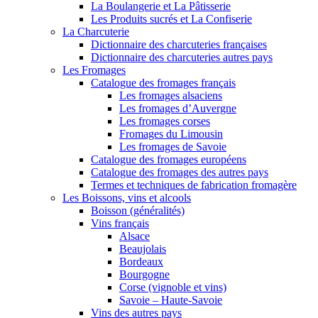
La Boulangerie et La Pâtisserie
Les Produits sucrés et La Confiserie
La Charcuterie
Dictionnaire des charcuteries françaises
Dictionnaire des charcuteries autres pays
Les Fromages
Catalogue des fromages français
Les fromages alsaciens
Les fromages d’Auvergne
Les fromages corses
Fromages du Limousin
Les fromages de Savoie
Catalogue des fromages européens
Catalogue des fromages des autres pays
Termes et techniques de fabrication fromagère
Les Boissons, vins et alcools
Boisson (généralités)
Vins français
Alsace
Beaujolais
Bordeaux
Bourgogne
Corse (vignoble et vins)
Savoie – Haute-Savoie
Vins des autres pays