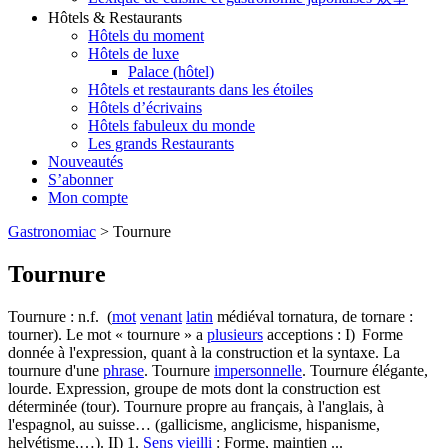
Hôtels & Restaurants
Hôtels du moment
Hôtels de luxe
Palace (hôtel)
Hôtels et restaurants dans les étoiles
Hôtels d’écrivains
Hôtels fabuleux du monde
Les grands Restaurants
Nouveautés
S’abonner
Mon compte
Gastronomiac
>
Tournure
Tournure
Tournure : n.f. (
mot
venant
latin
médiéval tornatura, de tornare :
tourner). Le mot « tournure » a
plusieurs
acceptions : I) Forme
donnée à l'expression, quant à la construction et la syntaxe. La
tournure d'une
phrase
. Tournure
impersonnelle
. Tournure élégante,
lourde. Expression, groupe de mots dont la construction est
déterminée (tour). Tournure propre au français, à l'anglais, à
l'espagnol, au suisse… (gallicisme, anglicisme, hispanisme,
helvétisme,…). II) 1.
Sens
vieilli
: Forme, maintien ...