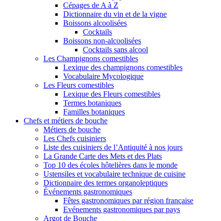
Cépages de A à Z
Dictionnaire du vin et de la vigne
Boissons alcoolisées
Cocktails
Boissons non-alcoolisées
Cocktails sans alcool
Les Champignons comestibles
Lexique des champignons comestibles
Vocabulaire Mycologique
Les Fleurs comestibles
Lexique des Fleurs comestibles
Termes botaniques
Familles botaniques
Chefs et métiers de bouche
Métiers de bouche
Les Chefs cuisiniers
Liste des cuisiniers de l’Antiquité à nos jours
La Grande Carte des Mets et des Plats
Top 10 des écoles hôtelières dans le monde
Ustensiles et vocabulaire technique de cuisine
Dictionnaire des termes organoleptiques
Événements gastronomiques
Fêtes gastronomiques par région française
Evénements gastronomiques par pays
Argot de Bouche