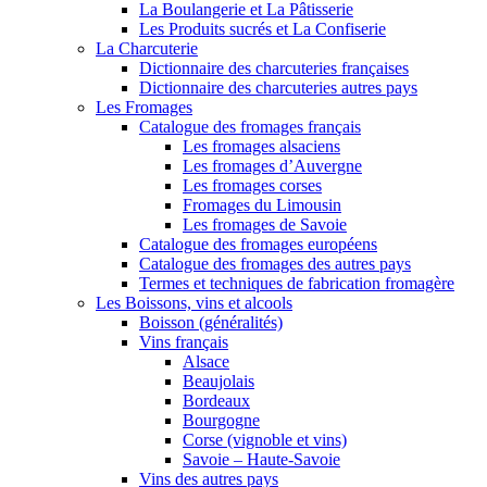
La Boulangerie et La Pâtisserie
Les Produits sucrés et La Confiserie
La Charcuterie
Dictionnaire des charcuteries françaises
Dictionnaire des charcuteries autres pays
Les Fromages
Catalogue des fromages français
Les fromages alsaciens
Les fromages d’Auvergne
Les fromages corses
Fromages du Limousin
Les fromages de Savoie
Catalogue des fromages européens
Catalogue des fromages des autres pays
Termes et techniques de fabrication fromagère
Les Boissons, vins et alcools
Boisson (généralités)
Vins français
Alsace
Beaujolais
Bordeaux
Bourgogne
Corse (vignoble et vins)
Savoie – Haute-Savoie
Vins des autres pays