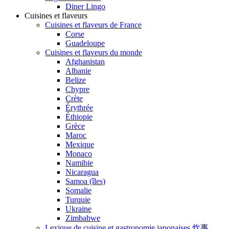
Diner Lingo
Cuisines et flaveurs
Cuisines et flaveurs de France
Corse
Guadeloupe
Cuisines et flaveurs du monde
Afghanistan
Albanie
Belize
Chypre
Crète
Érythrée
Éthiopie
Grèce
Maroc
Mexique
Monaco
Namibie
Nicaragua
Samoa (îles)
Somalie
Turquie
Ukraine
Zimbabwe
Lexique de cuisine et gastronomie japonaises 炊事