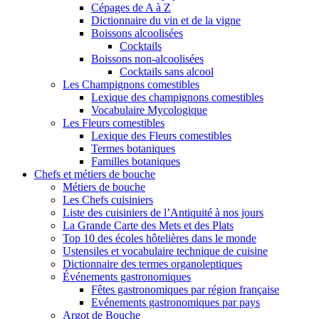
Cépages de A à Z
Dictionnaire du vin et de la vigne
Boissons alcoolisées
Cocktails
Boissons non-alcoolisées
Cocktails sans alcool
Les Champignons comestibles
Lexique des champignons comestibles
Vocabulaire Mycologique
Les Fleurs comestibles
Lexique des Fleurs comestibles
Termes botaniques
Familles botaniques
Chefs et métiers de bouche
Métiers de bouche
Les Chefs cuisiniers
Liste des cuisiniers de l’Antiquité à nos jours
La Grande Carte des Mets et des Plats
Top 10 des écoles hôtelières dans le monde
Ustensiles et vocabulaire technique de cuisine
Dictionnaire des termes organoleptiques
Événements gastronomiques
Fêtes gastronomiques par région française
Evénements gastronomiques par pays
Argot de Bouche