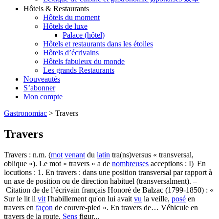
Hôtels & Restaurants
Hôtels du moment
Hôtels de luxe
Palace (hôtel)
Hôtels et restaurants dans les étoiles
Hôtels d’écrivains
Hôtels fabuleux du monde
Les grands Restaurants
Nouveautés
S’abonner
Mon compte
Gastronomiac
>
Travers
Travers
Travers : n.m. (
mot
venant
du
latin
tra(ns)versus « transversal,
oblique »). Le mot « travers » a de
nombreuses
acceptions : I) En
locutions : 1. En travers : dans une position transversal par rapport à
un axe de position ou de direction habituel (transversalment). –
Citation de de l’écrivain français Honoré de Balzac (1799-1850) : «
Sur le lit il
vit
l'habillement qu'on lui avait
vu
la veille,
posé
en
travers en
façon
de couvre-pied ». En travers de… Véhicule en
travers de la route.
Sens
figur...