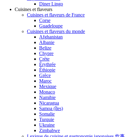
Diner Lingo
Cuisines et flaveurs
Cuisines et flaveurs de France
Corse
Guadeloupe
Cuisines et flaveurs du monde
Afghanistan
Albanie
Belize
Chypre
Crète
Érythrée
Éthiopie
Grèce
Maroc
Mexique
Monaco
Namibie
Nicaragua
Samoa (îles)
Somalie
Turquie
Ukraine
Zimbabwe
Lexique de cuisine et gastronomie japonaises 炊事