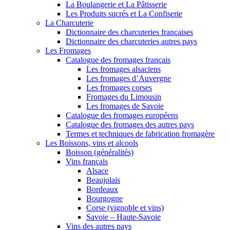
La Boulangerie et La Pâtisserie
Les Produits sucrés et La Confiserie
La Charcuterie
Dictionnaire des charcuteries françaises
Dictionnaire des charcuteries autres pays
Les Fromages
Catalogue des fromages français
Les fromages alsaciens
Les fromages d’Auvergne
Les fromages corses
Fromages du Limousin
Les fromages de Savoie
Catalogue des fromages européens
Catalogue des fromages des autres pays
Termes et techniques de fabrication fromagère
Les Boissons, vins et alcools
Boisson (généralités)
Vins français
Alsace
Beaujolais
Bordeaux
Bourgogne
Corse (vignoble et vins)
Savoie – Haute-Savoie
Vins des autres pays