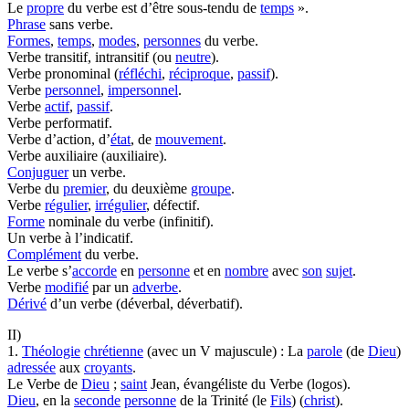
Le
propre
du verbe est d’être sous-tendu de
temps
».
Phrase
sans verbe.
Formes
,
temps
,
modes
,
personnes
du verbe.
Verbe transitif, intransitif (ou
neutre
).
Verbe pronominal (
réfléchi
,
réciproque
,
passif
).
Verbe
personnel
,
impersonnel
.
Verbe
actif
,
passif
.
Verbe performatif.
Verbe d’action, d’
état
, de
mouvement
.
Verbe auxiliaire (auxiliaire).
Conjuguer
un verbe.
Verbe du
premier
, du deuxième
groupe
.
Verbe
régulier
,
irrégulier
, défectif.
Forme
nominale du verbe (infinitif).
Un verbe à l’indicatif.
Complément
du verbe.
Le verbe s’
accorde
en
personne
et en
nombre
avec
son
sujet
.
Verbe
modifié
par un
adverbe
.
Dérivé
d’un verbe (déverbal, déverbatif).
II)
1.
Théologie
chrétienne
(avec un V majuscule) : La
parole
(de
Dieu
)
adressée
aux
croyants
.
Le Verbe de
Dieu
;
saint
Jean, évangéliste du Verbe (logos).
Dieu
, en la
seconde
personne
de la Trinité (le
Fils
) (
christ
).