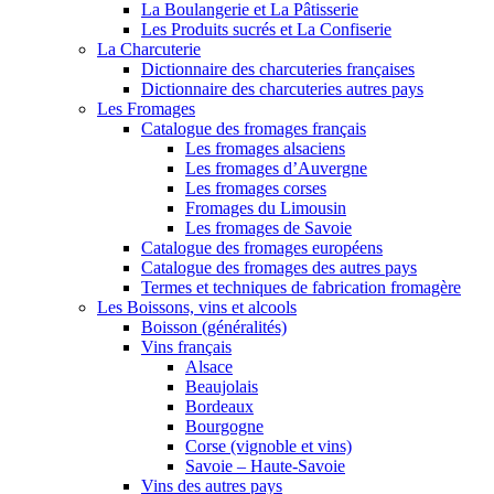
La Boulangerie et La Pâtisserie
Les Produits sucrés et La Confiserie
La Charcuterie
Dictionnaire des charcuteries françaises
Dictionnaire des charcuteries autres pays
Les Fromages
Catalogue des fromages français
Les fromages alsaciens
Les fromages d’Auvergne
Les fromages corses
Fromages du Limousin
Les fromages de Savoie
Catalogue des fromages européens
Catalogue des fromages des autres pays
Termes et techniques de fabrication fromagère
Les Boissons, vins et alcools
Boisson (généralités)
Vins français
Alsace
Beaujolais
Bordeaux
Bourgogne
Corse (vignoble et vins)
Savoie – Haute-Savoie
Vins des autres pays