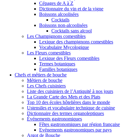
Cépages de A à Z
Dictionnaire du vin et de la vigne
Boissons alcoolisées
Cocktails
Boissons non-alcoolisées
Cocktails sans alcool
Les Champignons comestibles
Lexique des champignons comestibles
Vocabulaire Mycologique
Les Fleurs comestibles
Lexique des Fleurs comestibles
Termes botaniques
Familles botaniques
Chefs et métiers de bouche
Métiers de bouche
Les Chefs cuisiniers
Liste des cuisiniers de l’Antiquité à nos jours
La Grande Carte des Mets et des Plats
Top 10 des écoles hôtelières dans le monde
Ustensiles et vocabulaire technique de cuisine
Dictionnaire des termes organoleptiques
Événements gastronomiques
Fêtes gastronomiques par région française
Evénements gastronomiques par pays
Argot de Bouche