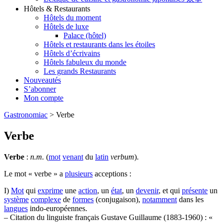
Hôtels & Restaurants
Hôtels du moment
Hôtels de luxe
Palace (hôtel)
Hôtels et restaurants dans les étoiles
Hôtels d’écrivains
Hôtels fabuleux du monde
Les grands Restaurants
Nouveautés
S’abonner
Mon compte
Gastronomiac
>
Verbe
Verbe
Verbe
:
n.m.
(
mot
venant
du
latin
verbum
).
Le mot « verbe » a
plusieurs
acceptions :
I)
Mot
qui
exprime
une
action
, un
état
, un
devenir
, et qui
présente
un
système
complexe
de
formes
(conjugaison),
notamment
dans les
langues
indo-européennes.
– Citation du linguiste français Gustave Guillaume (1883-1960) : «