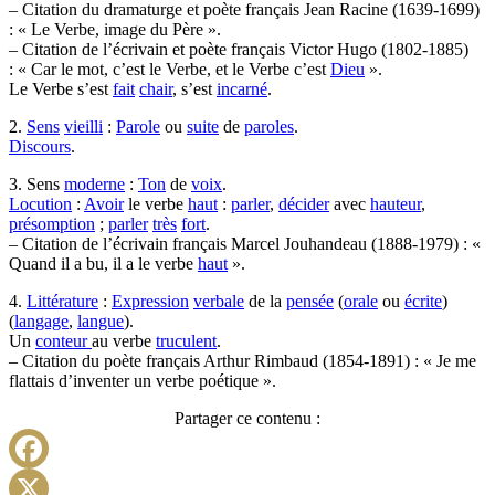
– Citation du dramaturge et poète français Jean Racine (1639-1699)
: « Le Verbe, image du Père ».
– Citation de l’écrivain et poète français Victor Hugo (1802-1885)
: « Car le mot, c’est le Verbe, et le Verbe c’est
Dieu
».
Le Verbe s’est
fait
chair
, s’est
incarné
.
2.
Sens
vieilli
:
Parole
ou
suite
de
paroles
.
Discours
.
3. Sens
moderne
:
Ton
de
voix
.
Locution
:
Avoir
le verbe
haut
:
parler
,
décider
avec
hauteur
,
présomption
;
parler
très
fort
.
– Citation de l’écrivain français Marcel Jouhandeau (1888-1979) : «
Quand il a bu, il a le verbe
haut
».
4.
Littérature
:
Expression
verbale
de la
pensée
(
orale
ou
écrite
)
(
langage
,
langue
).
Un
conteur
au verbe
truculent
.
– Citation du poète français Arthur Rimbaud (1854-1891) : « Je me
flattais d’inventer un verbe poétique ».
Partager ce contenu :
Facebook