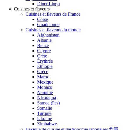
Diner Lingo
Cuisines et flaveurs
Cuisines et flaveurs de France
Corse
Guadeloupe
Cuisines et flaveurs du monde
Afghanistan
Albanie
Belize
Chypre
Crète
Érythrée
Éthiopie
Grèce
Maroc
Mexique
Monaco
Namibie
Nicaragua
Samoa (îles)
Somalie
Turquie
Ukraine
Zimbabwe
Lexique de cuisine et gastronomie japonaises 炊事