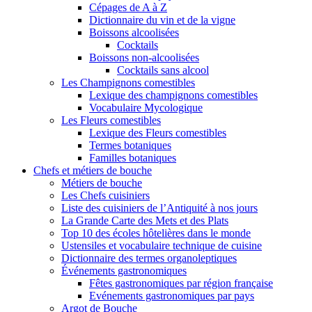
Cépages de A à Z
Dictionnaire du vin et de la vigne
Boissons alcoolisées
Cocktails
Boissons non-alcoolisées
Cocktails sans alcool
Les Champignons comestibles
Lexique des champignons comestibles
Vocabulaire Mycologique
Les Fleurs comestibles
Lexique des Fleurs comestibles
Termes botaniques
Familles botaniques
Chefs et métiers de bouche
Métiers de bouche
Les Chefs cuisiniers
Liste des cuisiniers de l’Antiquité à nos jours
La Grande Carte des Mets et des Plats
Top 10 des écoles hôtelières dans le monde
Ustensiles et vocabulaire technique de cuisine
Dictionnaire des termes organoleptiques
Événements gastronomiques
Fêtes gastronomiques par région française
Evénements gastronomiques par pays
Argot de Bouche