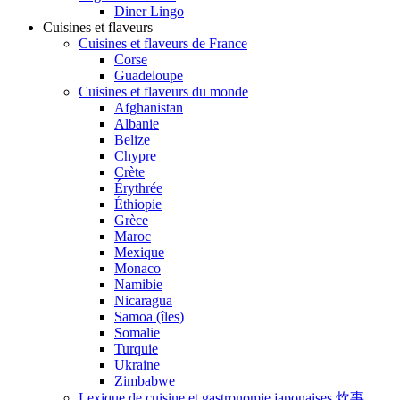
Diner Lingo
Cuisines et flaveurs
Cuisines et flaveurs de France
Corse
Guadeloupe
Cuisines et flaveurs du monde
Afghanistan
Albanie
Belize
Chypre
Crète
Érythrée
Éthiopie
Grèce
Maroc
Mexique
Monaco
Namibie
Nicaragua
Samoa (îles)
Somalie
Turquie
Ukraine
Zimbabwe
Lexique de cuisine et gastronomie japonaises 炊事