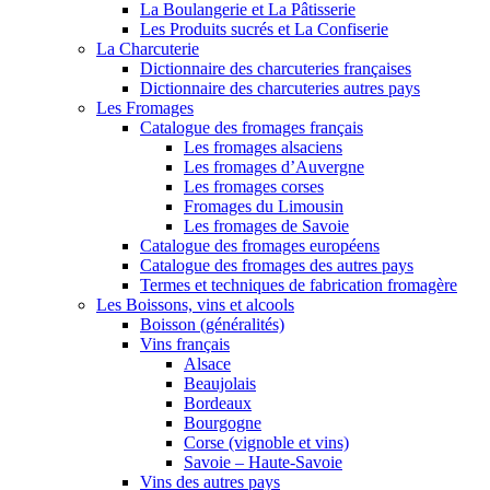
La Boulangerie et La Pâtisserie
Les Produits sucrés et La Confiserie
La Charcuterie
Dictionnaire des charcuteries françaises
Dictionnaire des charcuteries autres pays
Les Fromages
Catalogue des fromages français
Les fromages alsaciens
Les fromages d’Auvergne
Les fromages corses
Fromages du Limousin
Les fromages de Savoie
Catalogue des fromages européens
Catalogue des fromages des autres pays
Termes et techniques de fabrication fromagère
Les Boissons, vins et alcools
Boisson (généralités)
Vins français
Alsace
Beaujolais
Bordeaux
Bourgogne
Corse (vignoble et vins)
Savoie – Haute-Savoie
Vins des autres pays