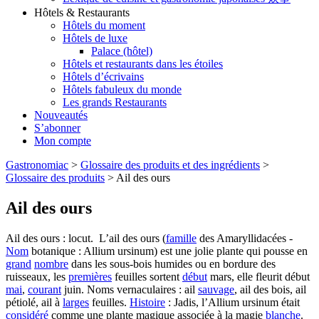
Hôtels & Restaurants
Hôtels du moment
Hôtels de luxe
Palace (hôtel)
Hôtels et restaurants dans les étoiles
Hôtels d’écrivains
Hôtels fabuleux du monde
Les grands Restaurants
Nouveautés
S’abonner
Mon compte
Gastronomiac
>
Glossaire des produits et des ingrédients
>
Glossaire des produits
>
Ail des ours
Ail des ours
Ail des ours : locut. L’ail des ours (
famille
des Amaryllidacées -
Nom
botanique : Allium ursinum) est une jolie plante qui pousse en
grand
nombre
dans les sous-bois humides ou en bordure des
ruisseaux, les
premières
feuilles sortent
début
mars, elle fleurit début
mai
,
courant
juin. Noms vernaculaires : ail
sauvage
, ail des bois, ail
pétiolé, ail à
larges
feuilles.
Histoire
: Jadis, l’Allium ursinum était
considéré
comme une plante magique associée à la magie
blanche
.