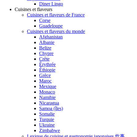
Diner Lingo
Cuisines et flaveurs
Cuisines et flaveurs de France
Corse
Guadeloupe
Cuisines et flaveurs du monde
Afghanistan
Albanie
Belize
Chypre
Crète
Érythrée
Éthiopie
Grèce
Maroc
Mexique
Monaco
Namibie
Nicaragua
Samoa (îles)
Somalie
Turquie
Ukraine
Zimbabwe
Lexique de cuisine et gastronomie japonaises 炊事