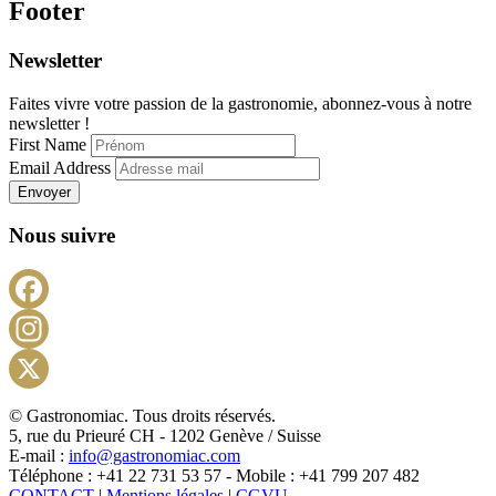
Footer
Newsletter
Faites vivre votre passion de la gastronomie, abonnez-vous à notre
newsletter !
First Name
Email Address
Envoyer
Nous suivre
Facebook
Instagram
X
© Gastronomiac. Tous droits réservés.
5, rue du Prieuré CH - 1202 Genève / Suisse
E-mail :
info@gastronomiac.com
Téléphone : +41 22 731 53 57 - Mobile : +41 799 207 482
CONTACT
|
Mentions légales
|
CGVU