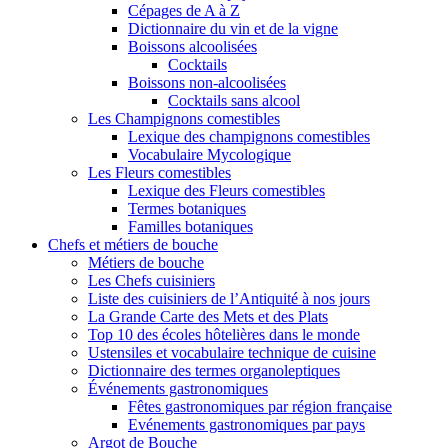
Cépages de A à Z
Dictionnaire du vin et de la vigne
Boissons alcoolisées
Cocktails
Boissons non-alcoolisées
Cocktails sans alcool
Les Champignons comestibles
Lexique des champignons comestibles
Vocabulaire Mycologique
Les Fleurs comestibles
Lexique des Fleurs comestibles
Termes botaniques
Familles botaniques
Chefs et métiers de bouche
Métiers de bouche
Les Chefs cuisiniers
Liste des cuisiniers de l’Antiquité à nos jours
La Grande Carte des Mets et des Plats
Top 10 des écoles hôtelières dans le monde
Ustensiles et vocabulaire technique de cuisine
Dictionnaire des termes organoleptiques
Événements gastronomiques
Fêtes gastronomiques par région française
Evénements gastronomiques par pays
Argot de Bouche