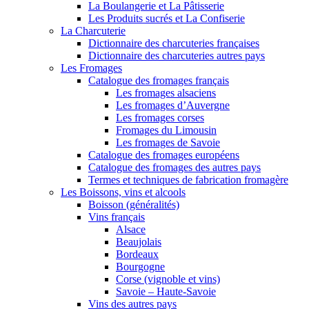
La Boulangerie et La Pâtisserie
Les Produits sucrés et La Confiserie
La Charcuterie
Dictionnaire des charcuteries françaises
Dictionnaire des charcuteries autres pays
Les Fromages
Catalogue des fromages français
Les fromages alsaciens
Les fromages d’Auvergne
Les fromages corses
Fromages du Limousin
Les fromages de Savoie
Catalogue des fromages européens
Catalogue des fromages des autres pays
Termes et techniques de fabrication fromagère
Les Boissons, vins et alcools
Boisson (généralités)
Vins français
Alsace
Beaujolais
Bordeaux
Bourgogne
Corse (vignoble et vins)
Savoie – Haute-Savoie
Vins des autres pays