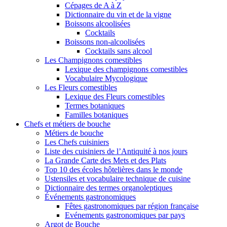
Cépages de A à Z
Dictionnaire du vin et de la vigne
Boissons alcoolisées
Cocktails
Boissons non-alcoolisées
Cocktails sans alcool
Les Champignons comestibles
Lexique des champignons comestibles
Vocabulaire Mycologique
Les Fleurs comestibles
Lexique des Fleurs comestibles
Termes botaniques
Familles botaniques
Chefs et métiers de bouche
Métiers de bouche
Les Chefs cuisiniers
Liste des cuisiniers de l’Antiquité à nos jours
La Grande Carte des Mets et des Plats
Top 10 des écoles hôtelières dans le monde
Ustensiles et vocabulaire technique de cuisine
Dictionnaire des termes organoleptiques
Événements gastronomiques
Fêtes gastronomiques par région française
Evénements gastronomiques par pays
Argot de Bouche