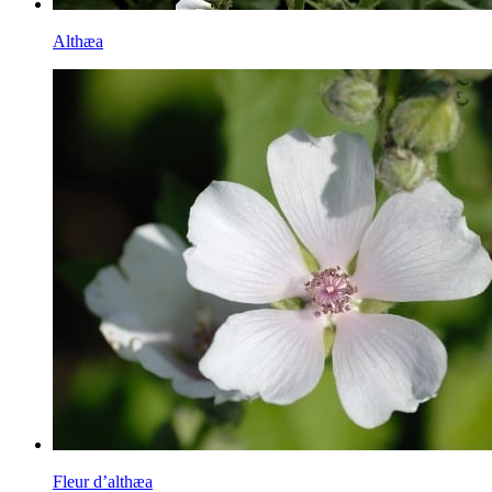
Althæa
Fleur d’althæa