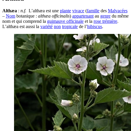
Althæa
:
n.f.
L’althæa est une
plante
vivace
(
famille
des
Malvacées
–
Nom
botanique :
a
lthæa officinalis
)
appartenant
au
genre
du même
nom et qui comprend la
guimauve officinale
et la
rose trémière
.
L’althæa est aussi la
variété
non
tropicale
de l’
hibiscus
.