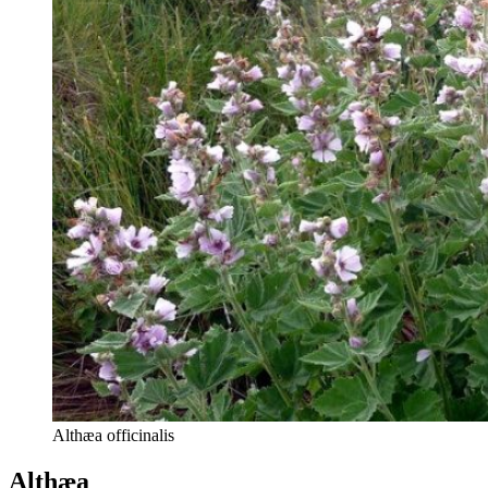
Althæa officinalis
Althæa