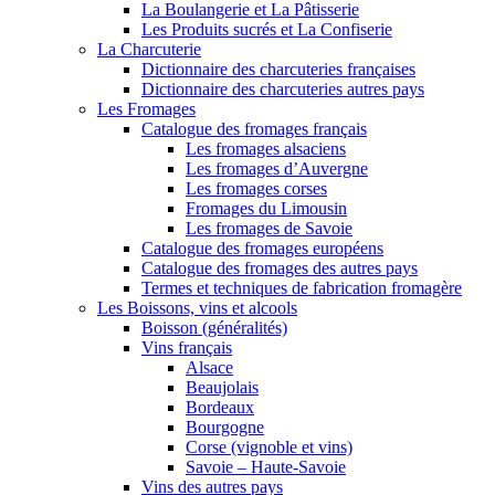
La Boulangerie et La Pâtisserie
Les Produits sucrés et La Confiserie
La Charcuterie
Dictionnaire des charcuteries françaises
Dictionnaire des charcuteries autres pays
Les Fromages
Catalogue des fromages français
Les fromages alsaciens
Les fromages d’Auvergne
Les fromages corses
Fromages du Limousin
Les fromages de Savoie
Catalogue des fromages européens
Catalogue des fromages des autres pays
Termes et techniques de fabrication fromagère
Les Boissons, vins et alcools
Boisson (généralités)
Vins français
Alsace
Beaujolais
Bordeaux
Bourgogne
Corse (vignoble et vins)
Savoie – Haute-Savoie
Vins des autres pays