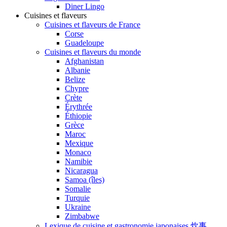
Diner Lingo
Cuisines et flaveurs
Cuisines et flaveurs de France
Corse
Guadeloupe
Cuisines et flaveurs du monde
Afghanistan
Albanie
Belize
Chypre
Crète
Érythrée
Éthiopie
Grèce
Maroc
Mexique
Monaco
Namibie
Nicaragua
Samoa (îles)
Somalie
Turquie
Ukraine
Zimbabwe
Lexique de cuisine et gastronomie japonaises 炊事