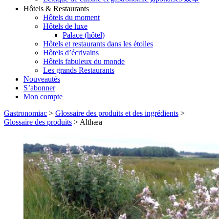
Hôtels & Restaurants
Hôtels du moment
Hôtels de luxe
Palace (hôtel)
Hôtels et restaurants dans les étoiles
Hôtels d’écrivains
Hôtels fabuleux du monde
Les grands Restaurants
Nouveautés
S’abonner
Mon compte
Gastronomiac
>
Glossaire des produits et des ingrédients
>
Glossaire des produits
>
Althæa