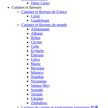
Diner Lingo
Cuisines et flaveurs
Cuisines et flaveurs de France
Corse
Guadeloupe
Cuisines et flaveurs du monde
Afghanistan
Albanie
Belize
Chypre
Crète
Érythrée
Éthiopie
Grèce
Maroc
Mexique
Monaco
Namibie
Nicaragua
Samoa (îles)
Somalie
Turquie
Ukraine
Zimbabwe
Lexique de cuisine et gastronomie japonaises 炊事