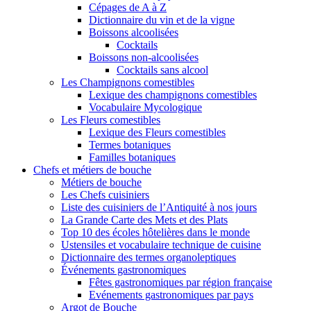
Cépages de A à Z
Dictionnaire du vin et de la vigne
Boissons alcoolisées
Cocktails
Boissons non-alcoolisées
Cocktails sans alcool
Les Champignons comestibles
Lexique des champignons comestibles
Vocabulaire Mycologique
Les Fleurs comestibles
Lexique des Fleurs comestibles
Termes botaniques
Familles botaniques
Chefs et métiers de bouche
Métiers de bouche
Les Chefs cuisiniers
Liste des cuisiniers de l’Antiquité à nos jours
La Grande Carte des Mets et des Plats
Top 10 des écoles hôtelières dans le monde
Ustensiles et vocabulaire technique de cuisine
Dictionnaire des termes organoleptiques
Événements gastronomiques
Fêtes gastronomiques par région française
Evénements gastronomiques par pays
Argot de Bouche