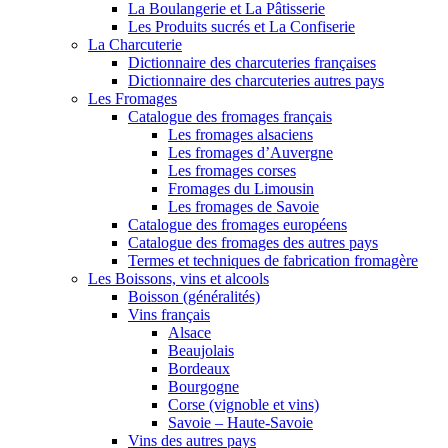
La Boulangerie et La Pâtisserie
Les Produits sucrés et La Confiserie
La Charcuterie
Dictionnaire des charcuteries françaises
Dictionnaire des charcuteries autres pays
Les Fromages
Catalogue des fromages français
Les fromages alsaciens
Les fromages d’Auvergne
Les fromages corses
Fromages du Limousin
Les fromages de Savoie
Catalogue des fromages européens
Catalogue des fromages des autres pays
Termes et techniques de fabrication fromagère
Les Boissons, vins et alcools
Boisson (généralités)
Vins français
Alsace
Beaujolais
Bordeaux
Bourgogne
Corse (vignoble et vins)
Savoie – Haute-Savoie
Vins des autres pays