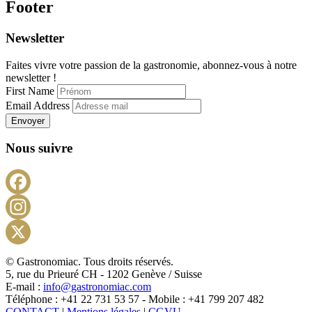
Footer
Newsletter
Faites vivre votre passion de la gastronomie, abonnez-vous à notre
newsletter !
First Name
Email Address
Envoyer
Nous suivre
Facebook
Instagram
X
© Gastronomiac. Tous droits réservés.
5, rue du Prieuré CH - 1202 Genève / Suisse
E-mail :
info@gastronomiac.com
Téléphone : +41 22 731 53 57 - Mobile : +41 799 207 482
CONTACT
|
Mentions légales
|
CGVU