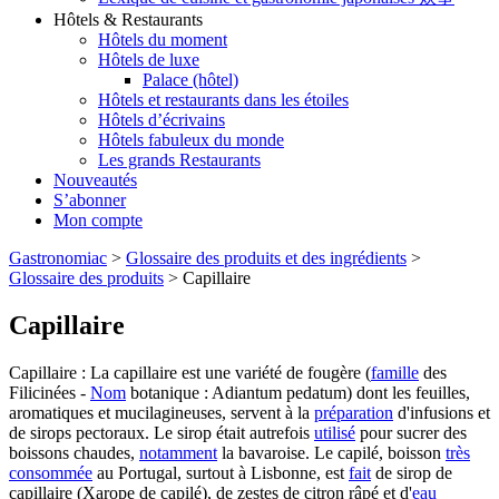
Hôtels & Restaurants
Hôtels du moment
Hôtels de luxe
Palace (hôtel)
Hôtels et restaurants dans les étoiles
Hôtels d’écrivains
Hôtels fabuleux du monde
Les grands Restaurants
Nouveautés
S’abonner
Mon compte
Gastronomiac
>
Glossaire des produits et des ingrédients
>
Glossaire des produits
>
Capillaire
Capillaire
Capillaire : La capillaire est une variété de fougère (
famille
des
Filicinées -
Nom
botanique : Adiantum pedatum) dont les feuilles,
aromatiques et mucilagineuses, servent à la
préparation
d'infusions et
de sirops pectoraux. Le sirop était autrefois
utilisé
pour sucrer des
boissons chaudes,
notamment
la bavaroise. Le capilé, boisson
très
consommée
au Portugal, surtout à Lisbonne, est
fait
de sirop de
capillaire (Xarope de capilé), de zestes de citron râpé et d'
eau