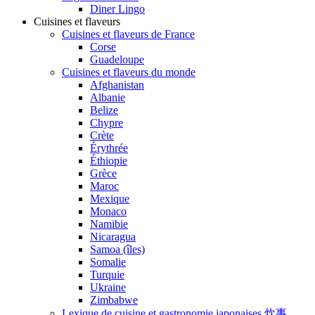
Diner Lingo
Cuisines et flaveurs
Cuisines et flaveurs de France
Corse
Guadeloupe
Cuisines et flaveurs du monde
Afghanistan
Albanie
Belize
Chypre
Crète
Érythrée
Éthiopie
Grèce
Maroc
Mexique
Monaco
Namibie
Nicaragua
Samoa (îles)
Somalie
Turquie
Ukraine
Zimbabwe
Lexique de cuisine et gastronomie japonaises 炊事