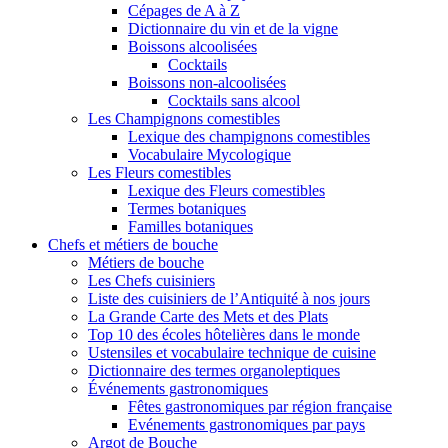
Cépages de A à Z
Dictionnaire du vin et de la vigne
Boissons alcoolisées
Cocktails
Boissons non-alcoolisées
Cocktails sans alcool
Les Champignons comestibles
Lexique des champignons comestibles
Vocabulaire Mycologique
Les Fleurs comestibles
Lexique des Fleurs comestibles
Termes botaniques
Familles botaniques
Chefs et métiers de bouche
Métiers de bouche
Les Chefs cuisiniers
Liste des cuisiniers de l’Antiquité à nos jours
La Grande Carte des Mets et des Plats
Top 10 des écoles hôtelières dans le monde
Ustensiles et vocabulaire technique de cuisine
Dictionnaire des termes organoleptiques
Événements gastronomiques
Fêtes gastronomiques par région française
Evénements gastronomiques par pays
Argot de Bouche