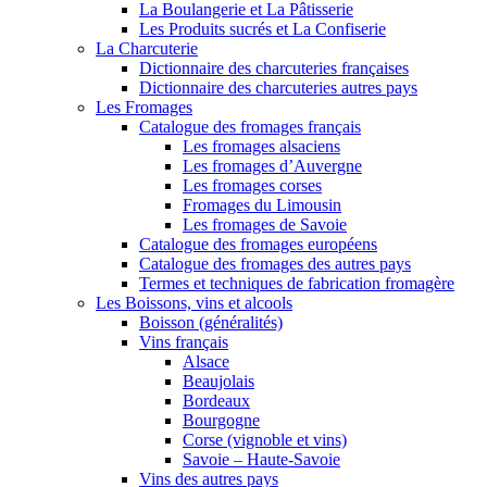
La Boulangerie et La Pâtisserie
Les Produits sucrés et La Confiserie
La Charcuterie
Dictionnaire des charcuteries françaises
Dictionnaire des charcuteries autres pays
Les Fromages
Catalogue des fromages français
Les fromages alsaciens
Les fromages d’Auvergne
Les fromages corses
Fromages du Limousin
Les fromages de Savoie
Catalogue des fromages européens
Catalogue des fromages des autres pays
Termes et techniques de fabrication fromagère
Les Boissons, vins et alcools
Boisson (généralités)
Vins français
Alsace
Beaujolais
Bordeaux
Bourgogne
Corse (vignoble et vins)
Savoie – Haute-Savoie
Vins des autres pays