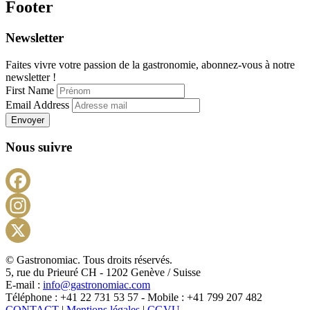
Footer
Newsletter
Faites vivre votre passion de la gastronomie, abonnez-vous à notre
newsletter !
First Name
Email Address
Envoyer
Nous suivre
Facebook
Instagram
X
© Gastronomiac. Tous droits réservés.
5, rue du Prieuré CH - 1202 Genève / Suisse
E-mail :
info@gastronomiac.com
Téléphone : +41 22 731 53 57 - Mobile : +41 799 207 482
CONTACT
|
Mentions légales
|
CGVU