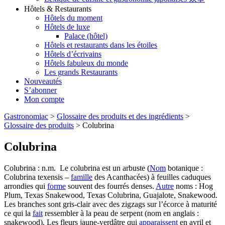
Hôtels & Restaurants
Hôtels du moment
Hôtels de luxe
Palace (hôtel)
Hôtels et restaurants dans les étoiles
Hôtels d’écrivains
Hôtels fabuleux du monde
Les grands Restaurants
Nouveautés
S’abonner
Mon compte
Gastronomiac
>
Glossaire des produits et des ingrédients
>
Glossaire des produits
>
Colubrina
Colubrina
Colubrina : n.m. Le colubrina est un arbuste (
Nom
botanique :
Colubrina texensis –
famille
des Acanthacées) à feuilles caduques
arrondies qui
forme
souvent des fourrés denses.
Autre
noms : Hog
Plum, Texas Snakewood, Texas Colubrina, Guajalote, Snakewood.
Les branches sont gris-clair avec des zigzags sur l’écorce à maturité
ce qui la
fait
ressembler à la peau de serpent (nom en anglais :
snakewood). Les fleurs jaune-verdâtre qui
apparaissent
en avril et