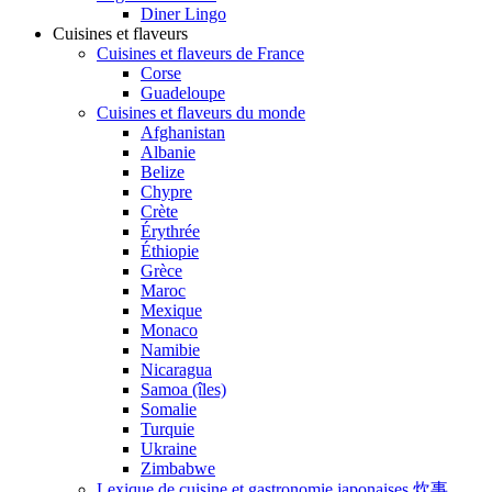
Diner Lingo
Cuisines et flaveurs
Cuisines et flaveurs de France
Corse
Guadeloupe
Cuisines et flaveurs du monde
Afghanistan
Albanie
Belize
Chypre
Crète
Érythrée
Éthiopie
Grèce
Maroc
Mexique
Monaco
Namibie
Nicaragua
Samoa (îles)
Somalie
Turquie
Ukraine
Zimbabwe
Lexique de cuisine et gastronomie japonaises 炊事