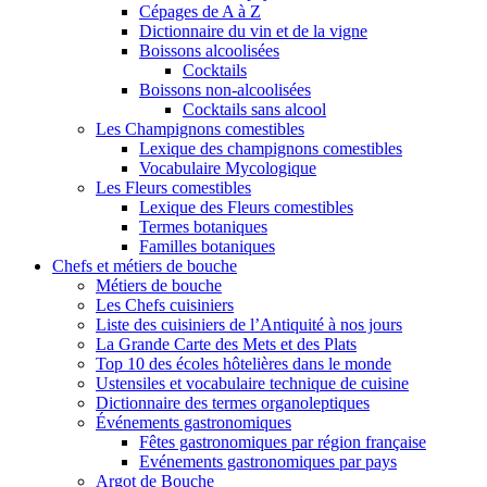
Cépages de A à Z
Dictionnaire du vin et de la vigne
Boissons alcoolisées
Cocktails
Boissons non-alcoolisées
Cocktails sans alcool
Les Champignons comestibles
Lexique des champignons comestibles
Vocabulaire Mycologique
Les Fleurs comestibles
Lexique des Fleurs comestibles
Termes botaniques
Familles botaniques
Chefs et métiers de bouche
Métiers de bouche
Les Chefs cuisiniers
Liste des cuisiniers de l’Antiquité à nos jours
La Grande Carte des Mets et des Plats
Top 10 des écoles hôtelières dans le monde
Ustensiles et vocabulaire technique de cuisine
Dictionnaire des termes organoleptiques
Événements gastronomiques
Fêtes gastronomiques par région française
Evénements gastronomiques par pays
Argot de Bouche