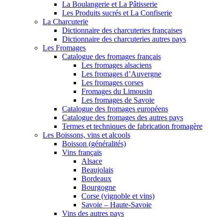
La Boulangerie et La Pâtisserie
Les Produits sucrés et La Confiserie
La Charcuterie
Dictionnaire des charcuteries françaises
Dictionnaire des charcuteries autres pays
Les Fromages
Catalogue des fromages français
Les fromages alsaciens
Les fromages d’Auvergne
Les fromages corses
Fromages du Limousin
Les fromages de Savoie
Catalogue des fromages européens
Catalogue des fromages des autres pays
Termes et techniques de fabrication fromagère
Les Boissons, vins et alcools
Boisson (généralités)
Vins français
Alsace
Beaujolais
Bordeaux
Bourgogne
Corse (vignoble et vins)
Savoie – Haute-Savoie
Vins des autres pays