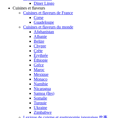
Diner Lingo
Cuisines et flaveurs
Cuisines et flaveurs de France
Corse
Guadeloupe
Cuisines et flaveurs du monde
Afghanistan
Albanie
Belize
Chypre
Crète
Érythrée
Éthiopie
Grèce
Maroc
Mexique
Monaco
Namibie
Nicaragua
Samoa (îles)
Somalie
Turquie
Ukraine
Zimbabwe
Lexique de cuisine et gastronomie japonaises 炊事