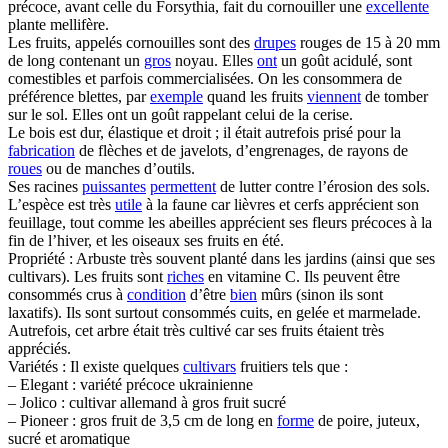
précoce, avant celle du Forsythia, fait du cornouiller une
excellente
plante mellifère.
Les fruits, appelés cornouilles sont des
drupes
rouges de 15 à 20 mm
de long contenant un
gros
noyau. Elles
ont
un goût acidulé, sont
comestibles et parfois commercialisées. On les consommera de
préférence blettes, par
exemple
quand les fruits
viennent
de tomber
sur le sol. Elles ont un goût rappelant celui de la cerise.
Le bois est dur, élastique et droit ; il était autrefois prisé pour la
fabrication
de flèches et de javelots, d’engrenages, de rayons de
roues
ou de manches d’outils.
Ses racines
puissantes
permettent
de lutter contre l’érosion des sols.
L’espèce est très
utile
à la faune car lièvres et cerfs apprécient son
feuillage, tout comme les abeilles apprécient ses fleurs précoces à la
fin de l’hiver, et les oiseaux ses fruits en été.
Propriété : Arbuste très souvent planté dans les jardins (ainsi que ses
cultivars). Les fruits sont
riches
en vitamine C. Ils peuvent être
consommés crus à
condition
d’être
bien
mûrs (sinon ils sont
laxatifs). Ils sont surtout consommés cuits, en gelée et marmelade.
Autrefois, cet arbre était très cultivé car ses fruits étaient très
appréciés.
Variétés : Il existe quelques
cultivars
fruitiers tels que :
– Elegant : variété précoce ukrainienne
– Jolico : cultivar allemand à gros fruit sucré
– Pioneer : gros fruit de 3,5 cm de long en
forme
de poire, juteux,
sucré et aromatique