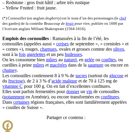
– Redstone : gros fruit hâtif ; arbre très rustique
– Yellow Fruited : fruit jaune.
(*) Cornouiller (en anglais
dogberry
) est le nom d’un des personnages (le
chef
des gardes) de la comédie
Beaucoup de
bruit
pour rien
, publiée en 1600 par
l’écrivain anglais William Shakespeare (1564-1616).
Emplois des cornouilles
: Ramassées à la fin de l’été, les
cornouilles (appelées aussi «
cerises
de septembre », « cornioles » et
« cornes »), rouges,
charnues
, ovales et grosses comme des
olives
,
sont à la
fois
aigrelettes
et un peu
huileuses
.
On les consomme bien
mûres
au
naturel
, en
gelée
ou
confites
, ou
cueillies à peine
mûres
et
macérées
dans de la
saumure
ou encore en
chutney
.
Les cornouilles contiennent 8 à 9 % de
sucres
(surtout du
glucose
et
du
fructose
), de 2 à 3 % d’
acide malique
et de 70 à 125 mg de
vitamine C
pour 100 g. On en fait d’excellentes confitures.
Elles sont parfois fermentées pour
donner
un
vin
de cornouilles
(
notamment
en Arménie), ou encore transformées en
confitures
.
Dans
certaines
régions françaises, elles sont familièrement appelées
« couilles de Suisse ».
Partager ce contenu :