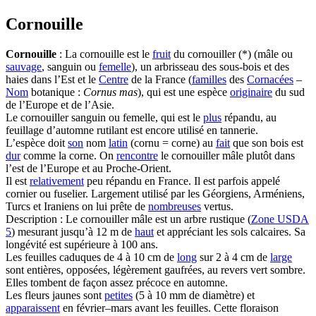
Cornouille
Cornouille
: La cornouille est le
fruit
du cornouiller (*) (mâle ou
sauvage
, sanguin ou
femelle
), un arbrisseau des sous-bois et des
haies dans l’Est et le
Centre
de la France (
familles
des
Cornacées
–
Nom
botanique :
Cornus mas
), qui est une espèce
originaire
du sud
de l’Europe et de l’Asie.
Le cornouiller sanguin ou femelle, qui est le
plus
répandu, au
feuillage d’automne rutilant est encore utilisé en tannerie.
L’espèce doit
son
nom
latin
(cornu = corne) au
fait
que son bois est
dur
comme la corne. On
rencontre
le cornouiller mâle plutôt dans
l’est de l’Europe et au Proche-Orient.
Il est
relativement
peu répandu en France. Il est parfois appelé
cornier ou fuselier. Largement utilisé par les Géorgiens, Arméniens,
Turcs et Iraniens on lui prête de
nombreuses
vertus.
Description : Le cornouiller mâle est un arbre rustique (
Zone USDA
5
) mesurant jusqu’à 12 m de
haut
et appréciant les sols calcaires. Sa
longévité est supérieure à 100 ans.
Les feuilles caduques de 4 à 10 cm de
long
sur 2 à 4 cm de
large
sont entières, opposées, légèrement gaufrées, au revers vert sombre.
Elles tombent de façon assez précoce en automne.
Les fleurs jaunes sont
petites
(5 à 10 mm de diamètre) et
apparaissent
en février–mars avant les feuilles. Cette floraison