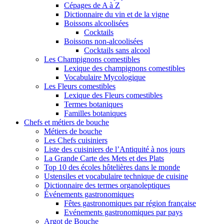
Cépages de A à Z
Dictionnaire du vin et de la vigne
Boissons alcoolisées
Cocktails
Boissons non-alcoolisées
Cocktails sans alcool
Les Champignons comestibles
Lexique des champignons comestibles
Vocabulaire Mycologique
Les Fleurs comestibles
Lexique des Fleurs comestibles
Termes botaniques
Familles botaniques
Chefs et métiers de bouche
Métiers de bouche
Les Chefs cuisiniers
Liste des cuisiniers de l’Antiquité à nos jours
La Grande Carte des Mets et des Plats
Top 10 des écoles hôtelières dans le monde
Ustensiles et vocabulaire technique de cuisine
Dictionnaire des termes organoleptiques
Événements gastronomiques
Fêtes gastronomiques par région française
Evénements gastronomiques par pays
Argot de Bouche