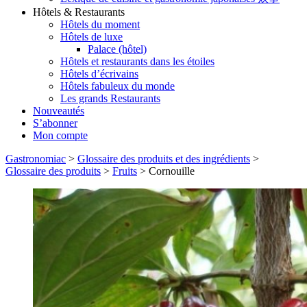
Hôtels & Restaurants
Hôtels du moment
Hôtels de luxe
Palace (hôtel)
Hôtels et restaurants dans les étoiles
Hôtels d’écrivains
Hôtels fabuleux du monde
Les grands Restaurants
Nouveautés
S’abonner
Mon compte
Gastronomiac
>
Glossaire des produits et des ingrédients
>
Glossaire des produits
>
Fruits
>
Cornouille