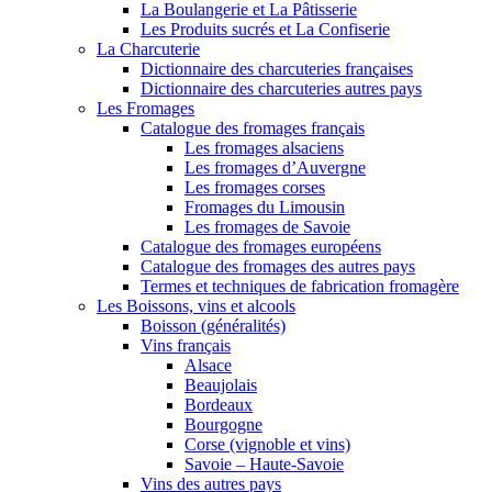
La Boulangerie et La Pâtisserie
Les Produits sucrés et La Confiserie
La Charcuterie
Dictionnaire des charcuteries françaises
Dictionnaire des charcuteries autres pays
Les Fromages
Catalogue des fromages français
Les fromages alsaciens
Les fromages d’Auvergne
Les fromages corses
Fromages du Limousin
Les fromages de Savoie
Catalogue des fromages européens
Catalogue des fromages des autres pays
Termes et techniques de fabrication fromagère
Les Boissons, vins et alcools
Boisson (généralités)
Vins français
Alsace
Beaujolais
Bordeaux
Bourgogne
Corse (vignoble et vins)
Savoie – Haute-Savoie
Vins des autres pays