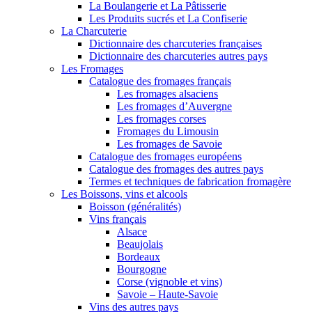
La Boulangerie et La Pâtisserie
Les Produits sucrés et La Confiserie
La Charcuterie
Dictionnaire des charcuteries françaises
Dictionnaire des charcuteries autres pays
Les Fromages
Catalogue des fromages français
Les fromages alsaciens
Les fromages d’Auvergne
Les fromages corses
Fromages du Limousin
Les fromages de Savoie
Catalogue des fromages européens
Catalogue des fromages des autres pays
Termes et techniques de fabrication fromagère
Les Boissons, vins et alcools
Boisson (généralités)
Vins français
Alsace
Beaujolais
Bordeaux
Bourgogne
Corse (vignoble et vins)
Savoie – Haute-Savoie
Vins des autres pays