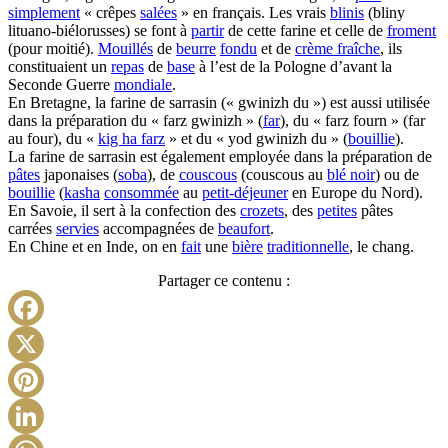
simplement
« crêpes
salées
» en français. Les vrais
blinis
(bliny
lituano-biélorusses) se font à
partir
de cette farine et celle de
froment
(pour moitié).
Mouillés
de
beurre
fondu
et de
crème fraîche
, ils
constituaient un
repas
de
base
à l’est de la Pologne d’avant la
Seconde Guerre
mondiale
.
En Bretagne, la farine de sarrasin (« gwinizh du ») est aussi utilisée
dans la préparation du « farz gwinizh » (
far
), du « farz fourn » (far
au four), du «
kig ha farz
» et du « yod gwinizh du » (
bouillie
).
La farine de sarrasin est également employée dans la préparation de
pâtes
japonaises (
soba
), de
couscous
(couscous au
blé noir
) ou de
bouillie
(
kasha
consommée
au
petit-déjeuner
en Europe du Nord).
En Savoie, il sert à la confection des
crozets
, des
petites
pâtes
carrées
servies
accompagnées de
beaufort
.
En Chine et en Inde, on en
fait
une
bière
traditionnelle
, le chang.
Partager ce contenu :
Facebook
X
Pinterest