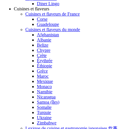
Diner Lingo
Cuisines et flaveurs
Cuisines et flaveurs de France
Corse
Guadeloupe
Cuisines et flaveurs du monde
Afghanistan
Albanie
Belize
Chypre
Crète
Érythrée
Éthiopie
Grèce
Maroc
Mexique
Monaco
Namibie
Nicaragua
Samoa (îles)
Somalie
Turquie
Ukraine
Zimbabwe
Lexique de cuisine et gastronomie japonaises 炊事