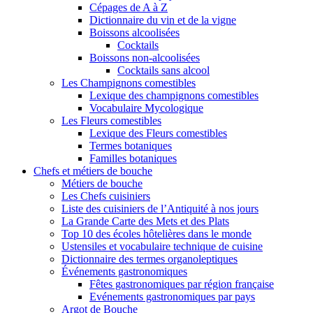
Cépages de A à Z
Dictionnaire du vin et de la vigne
Boissons alcoolisées
Cocktails
Boissons non-alcoolisées
Cocktails sans alcool
Les Champignons comestibles
Lexique des champignons comestibles
Vocabulaire Mycologique
Les Fleurs comestibles
Lexique des Fleurs comestibles
Termes botaniques
Familles botaniques
Chefs et métiers de bouche
Métiers de bouche
Les Chefs cuisiniers
Liste des cuisiniers de l’Antiquité à nos jours
La Grande Carte des Mets et des Plats
Top 10 des écoles hôtelières dans le monde
Ustensiles et vocabulaire technique de cuisine
Dictionnaire des termes organoleptiques
Événements gastronomiques
Fêtes gastronomiques par région française
Evénements gastronomiques par pays
Argot de Bouche