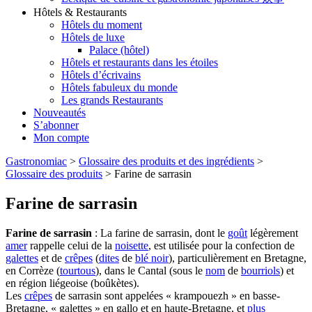
Hôtels & Restaurants
Hôtels du moment
Hôtels de luxe
Palace (hôtel)
Hôtels et restaurants dans les étoiles
Hôtels d’écrivains
Hôtels fabuleux du monde
Les grands Restaurants
Nouveautés
S’abonner
Mon compte
Gastronomiac
>
Glossaire des produits et des ingrédients
>
Glossaire des produits
>
Farine de sarrasin
Farine de sarrasin
Farine de sarrasin
: La farine de sarrasin, dont le
goût
légèrement
amer
rappelle celui de la
noisette
, est utilisée pour la confection de
galettes
et de
crêpes
(
dites
de
blé noir
), particulièrement en Bretagne,
en Corrèze (
tourtous
), dans le Cantal (sous le
nom
de
bourriols
) et
en région liégeoise (boûkètes).
Les
crêpes
de sarrasin sont appelées « krampouezh » en basse-
Bretagne, « galettes » en gallo et en haute-Bretagne, et
plus