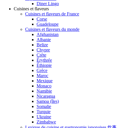
Diner Lingo
Cuisines et flaveurs
Cuisines et flaveurs de France
Corse
Guadeloupe
Cuisines et flaveurs du monde
Afghanistan
Albanie
Belize
Chypre
Crète
Érythrée
Éthiopie
Grèce
Maroc
Mexique
Monaco
Namibie
Nicaragua
Samoa (îles)
Somalie
Turquie
Ukraine
Zimbabwe
Lexique de cuisine et gastronomie japonaises 炊事