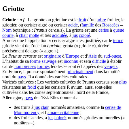
Griotte
Griotte
:
n.f.
La griotte ou griottine est le
fruit
d’un
arbre
fruitier, le
griottier, ou cerisier aigre ou cerisier
acide
, (
famille
des
Rosacées
–
Nom
botanique :
Prunus cerasus
). La griotte est une
cerise
à
queue
courte
, à
chair
molle
et très
acidulée
, à
jus
coloré
.
À noter que l’appellation « cerisier aigre » est justifiée, car le
terme
griotte vient de l’occitan
agriota
, griota (« griotte »), dérivé
précisément de agre (« aigre »).
Le
Prunus cerasus
est
originaire
d’
Europe
et d’
Asie
du
sud-ouest
.
L’habitat de sa
forme
sauvage
est
inconnu
et sera
difficile
à établir
car de
nombreuses
formes
férales se sont échappées des
vergers
.
En France, il pousse spontanément
principalement
dans la moitié
nord du
pays
. Il a donné des variétés culturales.
Variétés cultivées : Les variétés cultivées de Prunus cerasus sont
plus
résistantes au
froid
que les cerisiers P. avium, aussi sont-elles
cultivées dans les zones septentrionales : nord de la France,
Allemagne,
pays
de l’Est. Elles donnent :
des fruits à
jus
clair
, nommés amarelles, comme la
cerise de
Montmorency
et l’
amarena italienne
;
des fruits acides, à
jus
coloré
, nommés griottes ou morelles («
noirâtres »).