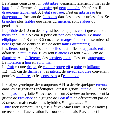
Le Prunus cerasus est un
petit
arbre
, dépassant rarement 8 mètres de
haut
, à la différence du
merisier
qui
peut
atteindre
20 mètres. Il
drageonne
facilement
. À l’
état
sauvage
, c’est un
arbrisseau
très
drageonnant
, formant des
buissons
dans les haies et sur les talus. Ses
branches
plus
faibles
que celles du
merisier
, sont
étalées
ou
pendantes.
Le
pétiole
de 1-2 cm de
long
est beaucoup plus
court
que celui du
merisier
qui
fait
2-7 cm. Il porte ou
non
des
nectaires
. Le
limbe
elliptique
, de 5-8 cm × 3-5 cm, a des
marges
finement
biserrulées (à
bords
garnis de dents de scie de deux
tailles
différentes
).
Les
fleurs
sont groupées en
ombelles
de 2-4 fleurs,
apparaissent
au
début de la
feuillaison
. Elles sont
blanches
et font 2 – 2,5 cm de
diamètre
. À la
différence
des
cerisiers
doux
, elles sont
autogames
.
La
floraison
a
lieu
en
avril
–
mai
.
Le
fruit
est une
drupe
, de
couleur
rouge
vif
à
noire
et
brillante
, de
1,2 – 1,5 cm de
diamètre
, très
juteux
, de
saveur
acidulée
convenant
pour les
confitures
et les
conserves
à l’
eau de vie
.
L’analyse génétique des marqueurs AFL a décelé quelques
erreurs
dans les assignations spécifiques : ainsi la griotte
jaune
d’Ollins ne
serait
pas
une griotte
P. cerasus
mais un
P. avium
ou inversement la
griotte de
Provence
et la guigne de
Boissière
ne dériveraient pas de
P. cerasus
mais seraient des hybrides
P. × gondouinii
.
Autre
reclassement l’Anglaise Hâtive (May Duke, Royale Hâtive)
ne reçoit plus l’assignation P. × gondouinii mais P. avium, et La