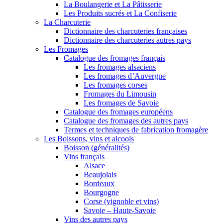
La Boulangerie et La Pâtisserie
Les Produits sucrés et La Confiserie
La Charcuterie
Dictionnaire des charcuteries françaises
Dictionnaire des charcuteries autres pays
Les Fromages
Catalogue des fromages français
Les fromages alsaciens
Les fromages d’Auvergne
Les fromages corses
Fromages du Limousin
Les fromages de Savoie
Catalogue des fromages européens
Catalogue des fromages des autres pays
Termes et techniques de fabrication fromagère
Les Boissons, vins et alcools
Boisson (généralités)
Vins français
Alsace
Beaujolais
Bordeaux
Bourgogne
Corse (vignoble et vins)
Savoie – Haute-Savoie
Vins des autres pays