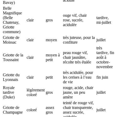
acidulé
Bavay)
Belle
Magnifique
ouge vif, chair
(Belle
tardive,
clair
gros
rose, sucrée,
Chatenay,
mi-juillet
acidulée
Griotte
commune)
Griotte de
très juteuse, pour la
clair
moyen
juillet
Moissac
confiture
très
peau rouge vif,
tardive, fin
Griotte de la
moyen à
clair
chair jaunâtre,
août à
Toussaint
petit
récolte très étalée
octobre-
novembre
très acidulée, pour
Griotte du
clair
petit
les cerises à l’eau
fin juin
Lyonnais
de vie
Royale
rouge, acide, chair
légèrement
tardive
gros
jaune, un peu
juillet
coloré
(Duke)
amère
teinté de rouge vif,
Griotte de
assez
chair transparente,
coloré
juillet
Champagne
gros
assez sucrée,
acidulée