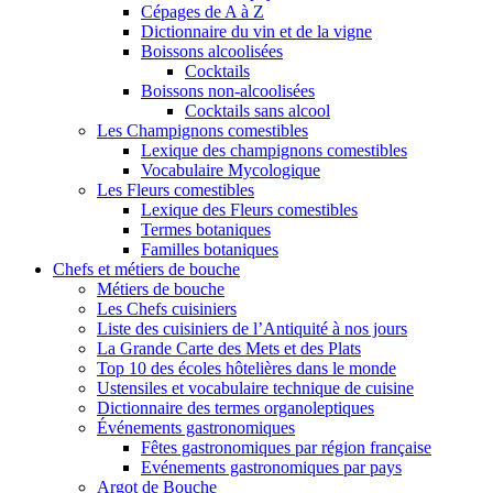
Cépages de A à Z
Dictionnaire du vin et de la vigne
Boissons alcoolisées
Cocktails
Boissons non-alcoolisées
Cocktails sans alcool
Les Champignons comestibles
Lexique des champignons comestibles
Vocabulaire Mycologique
Les Fleurs comestibles
Lexique des Fleurs comestibles
Termes botaniques
Familles botaniques
Chefs et métiers de bouche
Métiers de bouche
Les Chefs cuisiniers
Liste des cuisiniers de l’Antiquité à nos jours
La Grande Carte des Mets et des Plats
Top 10 des écoles hôtelières dans le monde
Ustensiles et vocabulaire technique de cuisine
Dictionnaire des termes organoleptiques
Événements gastronomiques
Fêtes gastronomiques par région française
Evénements gastronomiques par pays
Argot de Bouche