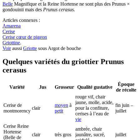
Belle
Magnifique et la Reine Hortense ne sont plus des Prunus ×
gondouinii mais des
Prunus cerasus
.
Articles connexes :
Amarena
Cerise
Cerise cœur de pigeon
Griottine
.
Voir
aussi
Griotte
sous Argot de bouche
Quelques variétés du griottier Prunus
cerasus
Époque
Variété
Jus
Grosseur
Qualité gustative
de récolte
rouge vif, chair
jaune, molle, acide,
Cerise de
moyen
à
fin juin –
clair
pour la confiture,
montmorency
petit
juillet
cerises à l’eau de
vie
Cerise Reine
ambrée, chair
Hortense
clair
très gros
jaunâtre, sucré,
juillet
(Belle de