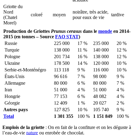
Griotte du
Nord
noirâtre, très acide,
coloré
moyen
tardive
(Chatel
pour eaux de vie
Morel)
Production de Griottes
Prunus cerasus
dans le
monde
en 2014-
2015
(en tonnes – Source
FAO STAT
)
Russie
225 000
17 %
235 000
20 %
Turquie
138 000
11 %
140 000
12 %
Pologne
201 734
16 %
138 000
12 %
Ukraine
178 500
14 %
120 000
10 %
Serbie-et-Monténégro
113 118
9 %
116 000
10 %
États-Unis
96 616
7 %
98 000
9 %
Allemagne
80 000
6 %
80 000
7 %
Iran
51 000
4 %
51 000
4 %
Hongrie
77 153
6 %
48 082
4 %
Géorgie
12 409
1 %
20 027
2 %
Autres pays
127 825
10 %
105 740
9 %
Total
1 301 355
100 %
1 151 849
100 %
Emplois de la griotte
: On en fait de la confiture et on les déguste à
l’eau-de-vie
nature
ou enrobée de chocolat.