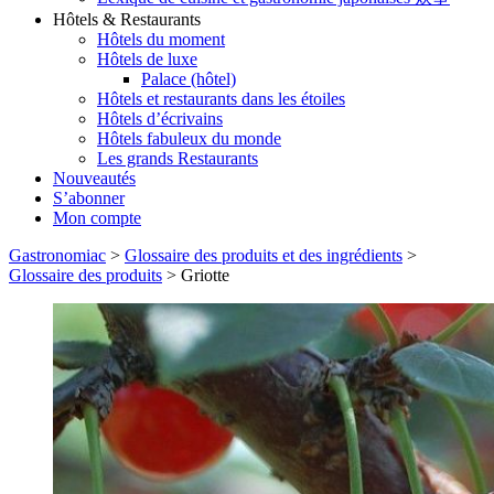
Hôtels & Restaurants
Hôtels du moment
Hôtels de luxe
Palace (hôtel)
Hôtels et restaurants dans les étoiles
Hôtels d’écrivains
Hôtels fabuleux du monde
Les grands Restaurants
Nouveautés
S’abonner
Mon compte
Gastronomiac
>
Glossaire des produits et des ingrédients
>
Glossaire des produits
>
Griotte