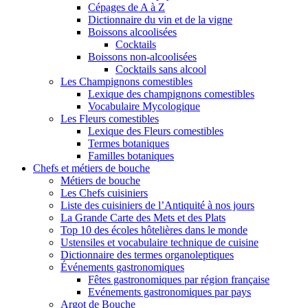
Cépages de A à Z
Dictionnaire du vin et de la vigne
Boissons alcoolisées
Cocktails
Boissons non-alcoolisées
Cocktails sans alcool
Les Champignons comestibles
Lexique des champignons comestibles
Vocabulaire Mycologique
Les Fleurs comestibles
Lexique des Fleurs comestibles
Termes botaniques
Familles botaniques
Chefs et métiers de bouche
Métiers de bouche
Les Chefs cuisiniers
Liste des cuisiniers de l’Antiquité à nos jours
La Grande Carte des Mets et des Plats
Top 10 des écoles hôtelières dans le monde
Ustensiles et vocabulaire technique de cuisine
Dictionnaire des termes organoleptiques
Événements gastronomiques
Fêtes gastronomiques par région française
Evénements gastronomiques par pays
Argot de Bouche