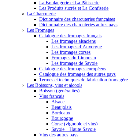
La Boulangerie et La Pâtisserie
Les Produits sucrés et La Confiserie
La Charcuterie
Dictionnaire des charcuteries françaises
Dictionnaire des charcuteries autres pays
Les Fromages
Catalogue des fromages français
Les fromages alsaciens
Les fromages d’Auvergne
Les fromages corses
Fromages du Limousin
Les fromages de Savoie
Catalogue des fromages européens
Catalogue des fromages des autres pays
Termes et techniques de fabrication fromagère
Les Boissons, vins et alcools
Boisson (généralités)
Vins français
Alsace
Beaujolais
Bordeaux
Bourgogne
Corse (vignoble et vins)
Savoie – Haute-Savoie
Vins des autres pays