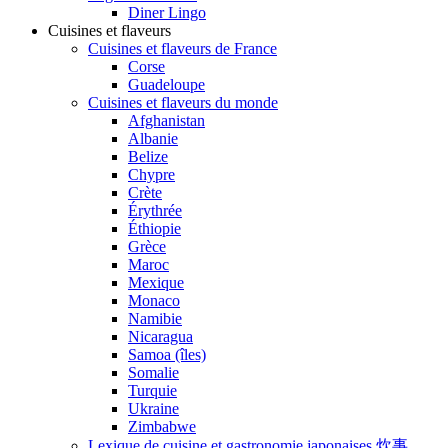
Diner Lingo
Cuisines et flaveurs
Cuisines et flaveurs de France
Corse
Guadeloupe
Cuisines et flaveurs du monde
Afghanistan
Albanie
Belize
Chypre
Crète
Érythrée
Éthiopie
Grèce
Maroc
Mexique
Monaco
Namibie
Nicaragua
Samoa (îles)
Somalie
Turquie
Ukraine
Zimbabwe
Lexique de cuisine et gastronomie japonaises 炊事