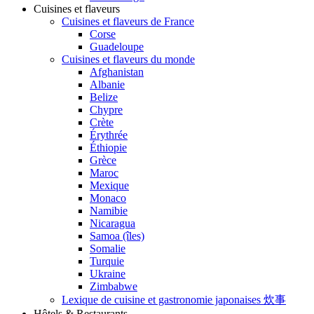
Cuisines et flaveurs
Cuisines et flaveurs de France
Corse
Guadeloupe
Cuisines et flaveurs du monde
Afghanistan
Albanie
Belize
Chypre
Crète
Érythrée
Éthiopie
Grèce
Maroc
Mexique
Monaco
Namibie
Nicaragua
Samoa (îles)
Somalie
Turquie
Ukraine
Zimbabwe
Lexique de cuisine et gastronomie japonaises 炊事
Hôtels & Restaurants