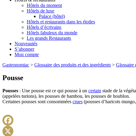
Hôtels du moment
Hôtels de luxe
Palace (hôtel)
Hôtels et restaurants dans les étoiles
Hôtels d’écrivains
Hôtels fabuleux du monde
Les grands Restaurants
Nouveautés
S’abonner
Mon compte
Gastronomiac
>
Glossaire des produits et des ingrédients
>
Glossaire 
Pousse
Pousses
: Une pousse est ce qui pousse à un
certain
stade de la végéta
(appelées turions), les pousses de bambou, les pousses de houblon.
Certaines pousses sont consommées
crues
(pousses d’haricots mungo,