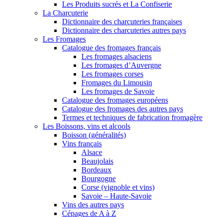
Les Produits sucrés et La Confiserie
La Charcuterie
Dictionnaire des charcuteries françaises
Dictionnaire des charcuteries autres pays
Les Fromages
Catalogue des fromages français
Les fromages alsaciens
Les fromages d’Auvergne
Les fromages corses
Fromages du Limousin
Les fromages de Savoie
Catalogue des fromages européens
Catalogue des fromages des autres pays
Termes et techniques de fabrication fromagère
Les Boissons, vins et alcools
Boisson (généralités)
Vins français
Alsace
Beaujolais
Bordeaux
Bourgogne
Corse (vignoble et vins)
Savoie – Haute-Savoie
Vins des autres pays
Cépages de A à Z