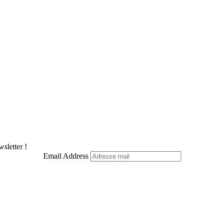
X
Pinterest
LinkedIn
WhatsApp
Telegram
sletter !
Email Address
Facebook