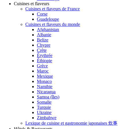
Cuisines et flaveurs
Cuisines et flaveurs de France
Corse
Guadeloupe
Cuisines et flaveurs du monde
Afghanistan
Albanie
Belize
Chypre
Crète
Érythrée
Éthiopie
Grèce
Maroc
Mexique
Monaco
Namibie
Nicaragua
Samoa (îles)
Somalie
Turquie
Ukraine
Zimbabwe
Lexique de cuisine et gastronomie japonaises 炊事
Hôtels & Restaurants