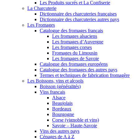
Les Produits sucrés et La Confiserie
La Charcuterie
Dictionnaire des charcuteries françaises
Dictionnaire des charcuteries autres pays
Les Fromages
Catalogue des fromages français
Les fromages alsaciens
Les fromages d’Auvergne
Les fromages corses
Fromages du Limousin
Les fromages de Savoie
Catalogue des fromages européens
Catalogue des fromages des autres pays
Termes et techniques de fabrication fromagère
Les Boissons, vins et alcools
Boisson (généralités)
Vins français
Alsace
Beaujolais
Bordeaux
Bourgogne
Corse (vignoble et vins)
Savoie – Haute-Savoie
Vins des autres pays
Cépages de A à Z