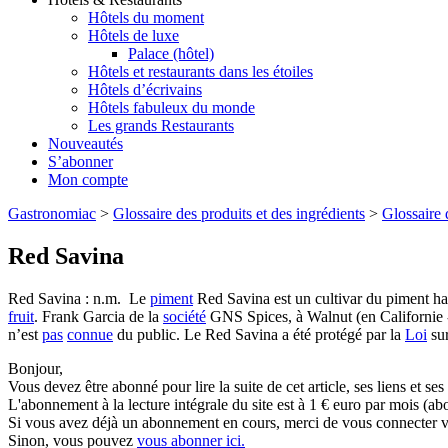
Hôtels du moment
Hôtels de luxe
Palace (hôtel)
Hôtels et restaurants dans les étoiles
Hôtels d’écrivains
Hôtels fabuleux du monde
Les grands Restaurants
Nouveautés
S’abonner
Mon compte
Gastronomiac
>
Glossaire des produits et des ingrédients
>
Glossaire 
Red Savina
Red Savina : n.m. Le
piment
Red Savina est un cultivar du piment ha
fruit
. Frank Garcia de la
société
GNS Spices, à Walnut (en Californie 
n’est
pas
connue
du public. Le Red Savina a été protégé par la
Loi
sur
Bonjour,
Vous devez être abonné pour lire la suite de cet article, ses liens et se
L'abonnement à la lecture intégrale du site est à 1 € euro par mois 
Si vous avez déjà un abonnement en cours, merci de vous connecter vi
Sinon, vous pouvez
vous abonner ici.