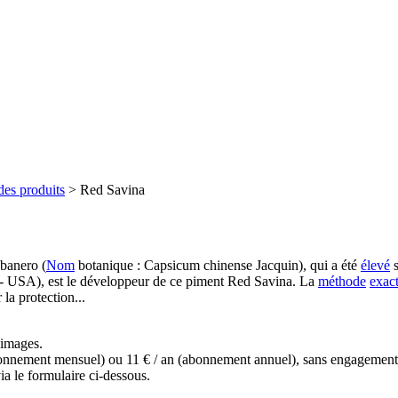
des produits
>
Red Savina
banero (
Nom
botanique : Capsicum chinense Jacquin), qui a été
élevé
s
- USA), est le développeur de ce piment Red Savina. La
méthode
exac
 la protection...
s images.
(abonnement mensuel) ou 11 € / an (abonnement annuel), sans engagemen
a le formulaire ci-dessous.