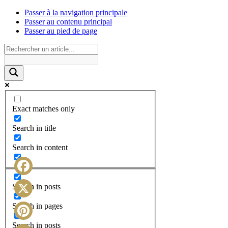
Passer à la navigation principale
Passer au contenu principal
Passer au pied de page
Exact matches only
Search in title
Search in content
Facebook
Search in posts
X
Search in pages
Search in posts
Pinterest