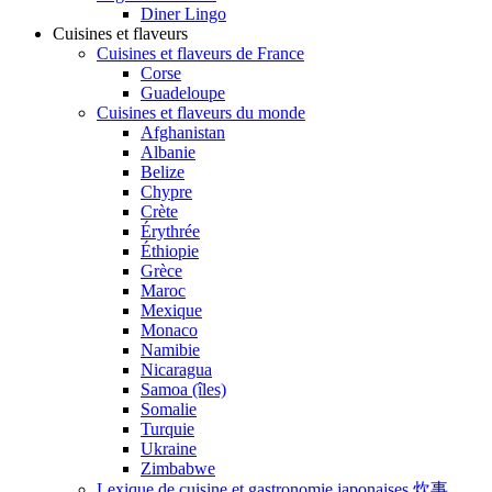
Diner Lingo
Cuisines et flaveurs
Cuisines et flaveurs de France
Corse
Guadeloupe
Cuisines et flaveurs du monde
Afghanistan
Albanie
Belize
Chypre
Crète
Érythrée
Éthiopie
Grèce
Maroc
Mexique
Monaco
Namibie
Nicaragua
Samoa (îles)
Somalie
Turquie
Ukraine
Zimbabwe
Lexique de cuisine et gastronomie japonaises 炊事