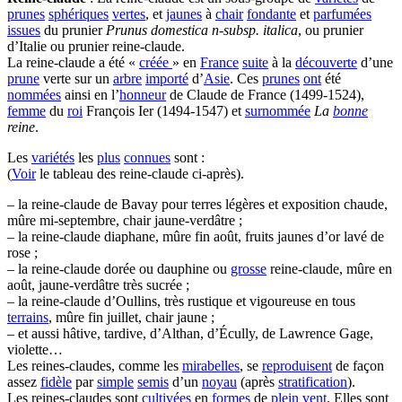
prunes
sphériques
vertes
, et
jaunes
à
chair
fondante
et
parfumées
issues
du prunier
Prunus domestica n-subsp. italica
, ou prunier
d’Italie ou prunier reine-claude.
La reine-claude a été «
créée
» en
France
suite
à la
découverte
d’une
prune
verte sur un
arbre
importé
d’
Asie
. Ces
prunes
ont
été
nommées
ainsi en l’
honneur
de Claude de France (1499-1524),
femme
du
roi
François Ier (1494-1547) et
surnommée
La
bonne
reine
.
Les
variétés
les
plus
connues
sont :
(
Voir
le tableau des reine-claude ci-après).
– la reine-claude de Bavay pour terres légères et exposition chaude,
mûre mi-septembre, chair jaune-verdâtre ;
– la reine-claude diaphane, mûre fin août, fruits jaunes d’or lavé de
rose ;
– la reine-claude dorée ou dauphine ou
grosse
reine-claude, mûre en
août, jaune-verdâtre très sucrée ;
– la reine-claude d’Oullins, très rustique et vigoureuse en tous
terrains
, mûre fin juillet, chair jaune ;
– et aussi hâtive, tardive, d’Althan, d’Écully, de Lawrence Gage,
violette…
Les reines-claudes, comme les
mirabelles
, se
reproduisent
de façon
assez
fidèle
par
simple
semis
d’un
noyau
(après
stratification
).
Les reines-claudes sont
cultivées
en
formes
de
plein
vent
. Elles sont