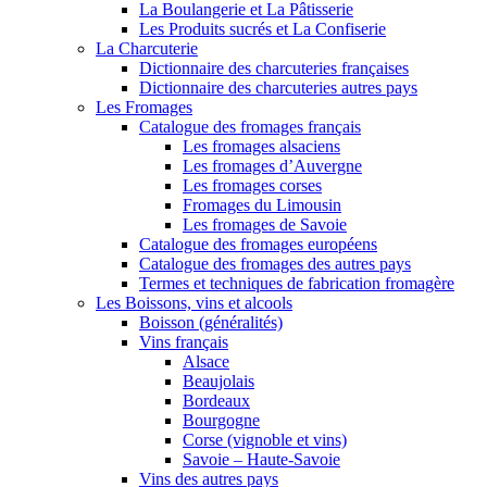
La Boulangerie et La Pâtisserie
Les Produits sucrés et La Confiserie
La Charcuterie
Dictionnaire des charcuteries françaises
Dictionnaire des charcuteries autres pays
Les Fromages
Catalogue des fromages français
Les fromages alsaciens
Les fromages d’Auvergne
Les fromages corses
Fromages du Limousin
Les fromages de Savoie
Catalogue des fromages européens
Catalogue des fromages des autres pays
Termes et techniques de fabrication fromagère
Les Boissons, vins et alcools
Boisson (généralités)
Vins français
Alsace
Beaujolais
Bordeaux
Bourgogne
Corse (vignoble et vins)
Savoie – Haute-Savoie
Vins des autres pays