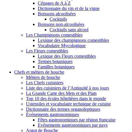
Cépages de A à Z
Dictionnaire du vin et de la vigne
Boissons alcoolisées
Cocktails
Boissons non-alcoolisées
Cocktails sans alcool
Les Champignons comestibles
Lexique des champignons comestibles
Vocabulaire Mycologique
Les Fleurs comestibles
Lexique des Fleurs comestibles
Termes botaniques
Familles botaniques
Chefs et métiers de bouche
Métiers de bouche
Les Chefs cuisiniers
Liste des cuisiniers de l’Antiquité à nos jours
La Grande Carte des Mets et des Plats
Top 10 des écoles hôtelières dans le monde
Ustensiles et vocabulaire technique de cuisine
Dictionnaire des termes organoleptiques
Événements gastronomiques
Fêtes gastronomiques par région française
Evénements gastronomiques par pays
Argot de Bouche