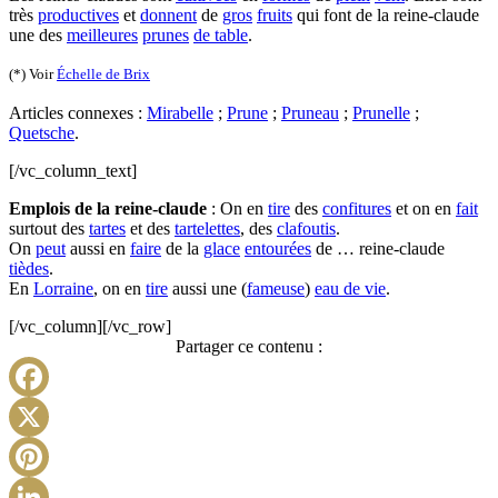
très
productives
et
donnent
de
gros
fruits
qui font de la reine-claude
une des
meilleures
prunes
de table
.
(*) Voir
Échelle de Brix
Articles connexes :
Mirabelle
;
Prune
;
Pruneau
;
Prunelle
;
Quetsche
.
[/vc_column_text]
Emplois de la reine-claude
: On en
tire
des
confitures
et on en
fait
surtout des
tartes
et des
tartelettes
, des
clafoutis
.
On
peut
aussi en
faire
de la
glace
entourées
de … reine-claude
tièdes
.
En
Lorraine
, on en
tire
aussi une (
fameuse
)
eau de vie
.
[/vc_column][/vc_row]
Partager ce contenu :
Facebook
X
Pinterest